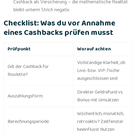
Cashback als Versicherung — die mathematische Realität
bleibt unterm Strich negativ.
Checklist: Was du vor Annahme
eines Cashbacks prüfen musst
Prüfpunkt
Worauf achten
Vollständige Klarheit, ob
Gilt der Cashback für
Live‑ bzw. VIP‑Tische
Roulette?
ausgeschlossen sind
Direkter Geldrefund vs.
Auszahlungsform
Bonus mit Umsätzen
Wöchentlich, monatlich,
Berechnungsperiode
retroaktiv? Zeitfenster
beeinflusst Nutzen