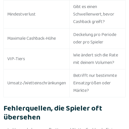
Gibt es einen
Mindestverlust
Schwellenwert, bevor
Cashback greift?
Deckelung pro Periode
Maximale Cashback‑Höhe
oder pro Spieler
Wie ändert sich die Rate
VIP‑Tiers
mit deinem Volumen?
Betrifft nur bestimmte
Umsatz‑/Wetteinschränkungen
Einsatzgrößen oder
Märkte?
Fehlerquellen, die Spieler oft
übersehen