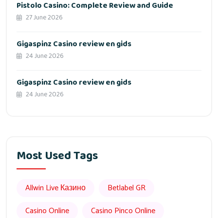
Pistolo Casino: Complete Review and Guide
27 June 2026
Gigaspinz Casino review en gids
24 June 2026
Gigaspinz Casino review en gids
24 June 2026
Most Used Tags
Allwin Live Казино
Betlabel GR
Casino Online
Casino Pinco Online