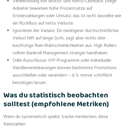
Verwechslung von Brutto‑ und Netto‑Cashback: Einige
Anbieter bewerben hohe Prozentsätze auf
Ersteinzahlungen oder Umsatz; das ist nicht dasselbe wie
ein Rückfluss auf netto Verluste.
Ignorieren der Varianz: Ein niedrigerer durchschnittlicher
Verlust hilft auf lange Sicht, sagt aber nichts über
kurzfristige Ruin‑Wahrscheinlichkeiten aus. High Rollers
sollten Bankroll‑Management strenger handhaben.
Stille Ausschlüsse: VIP‑Programme oder individuelle
Händlervereinbarungen können bestimmte Promotions
ausschließen oder verändern — d. h. immer schriftlich
bestätigen lassen.
Was du statistisch beobachten
solltest (empfohlene Metriken)
Wenn du systematisch spielst, tracke mindestens diese
Kennzahlen: