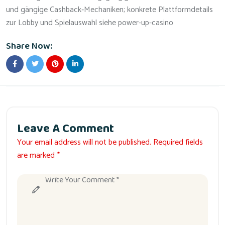
und gängige Cashback‑Mechaniken; konkrete Plattformdetails
zur Lobby und Spielauswahl siehe power-up-casino
Share Now:
Leave A Comment
Your email address will not be published. Required fields
are marked *