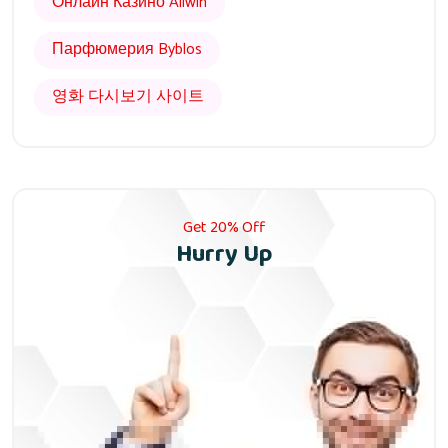
Онлайн Казино Allwin
Парфюмерия Byblos
영화 다시보기 사이트
Get 20% Off
Hurry Up