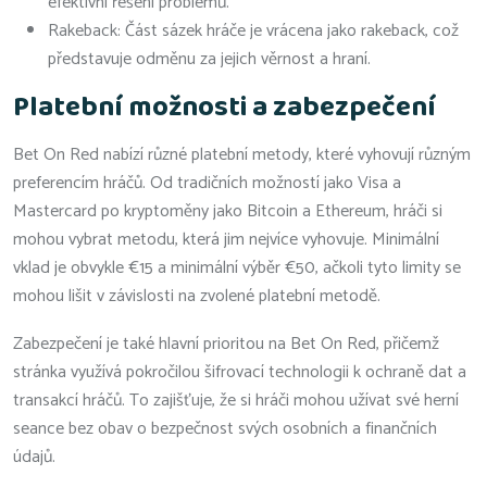
efektivní řešení problémů.
Rakeback: Část sázek hráče je vrácena jako rakeback, což
představuje odměnu za jejich věrnost a hraní.
Platební možnosti a zabezpečení
Bet On Red nabízí různé platební metody, které vyhovují různým
preferencím hráčů. Od tradičních možností jako Visa a
Mastercard po kryptoměny jako Bitcoin a Ethereum, hráči si
mohou vybrat metodu, která jim nejvíce vyhovuje. Minimální
vklad je obvykle €15 a minimální výběr €50, ačkoli tyto limity se
mohou lišit v závislosti na zvolené platební metodě.
Zabezpečení je také hlavní prioritou na Bet On Red, přičemž
stránka využívá pokročilou šifrovací technologii k ochraně dat a
transakcí hráčů. To zajišťuje, že si hráči mohou užívat své herní
seance bez obav o bezpečnost svých osobních a finančních
údajů.