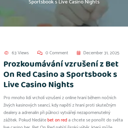
Sportsbook s Live Casino Nights
63 Views
0 Comment
December 31, 2025
Prozkoumávání vzrušení z Bet
On Red Casino a Sportsbook s
Live Casino Nights
Pro mnoho lidí vrcholí vzrušení z online hraní během nočních
živých kasinových seancí, kdy napětí z hraní proti skutečným
dealery a adrenalin při půlnoci vytvářejí nezapomenutelný
zážitek. Pokud hledáte
bet on red
a chcete se ponořit do světa
live casino her, Bet On Red nabízí široký výběr, který může