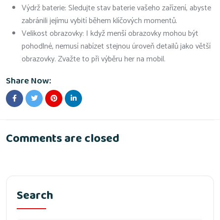
Výdrž baterie: Sledujte stav baterie vašeho zařízení, abyste
zabránili jejímu vybití během klíčových momentů.
Velikost obrazovky: I když menší obrazovky mohou být
pohodlné, nemusí nabízet stejnou úroveň detailů jako větší
obrazovky. Zvažte to při výběru her na mobil.
Share Now:
Comments are closed
Search