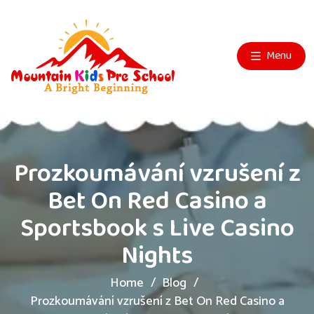
Menu
Prozkoumávání vzrušení z
Bet On Red Casino a
Sportsbook s Live Casino
Nights
Home
Blog
Prozkoumávání vzrušení z Bet On Red Casino a