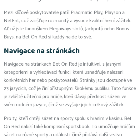
Mezi klíčové poskytovatele patří Pragmatic Play, Playson a
NetEnt, což zajišťuje rozmanitý a vysoce kvalitní herní zážitek.
Ať už jste fanouškem Megaways slotů, Jackpotů nebo Bonus
Buys, na Bet On Red si každý najde to své.
Navigace na stránkách
Navigace na stránkách Bet On Red je intuitivní, s jasnými
kategoriemi a vyhledávací funkcí, která usnadňuje nalezení
konkrétních her nebo poskytovatelů. Stránky jsou dostupné ve
23 jazycích, což je činí přístupnými širokému publiku. Tato funkce
je zvláště užitečná pro hráče, kteří dávají přednost sázení ve
svém rodném jazyce, čímž se zvyšuje jejich celkový zážitek.
Pro ty, kteří chtějí sázet na sporty spolu s hraním v kasinu, Bet
On Red nabízí také komplexní sportsbook. To umožňuje hráčům
sázet na různé sporty a události, čímž přidává další vrstvu