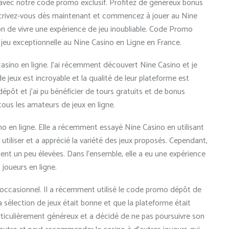
e avec notre code promo exclusif. Profitez de généreux bonus
scrivez-vous dès maintenant et commencez à jouer au Nine
 de vivre une expérience de jeu inoubliable. Code Promo
 jeu exceptionnelle au Nine Casino en Ligne en France.
 casino en ligne. J’ai récemment découvert Nine Casino et je
de jeux est incroyable et la qualité de leur plateforme est
épôt et j’ai pu bénéficier de tours gratuits et de bonus
us les amateurs de jeux en ligne.
o en ligne. Elle a récemment essayé Nine Casino en utilisant
 utiliser et a apprécié la variété des jeux proposés. Cependant,
ient un peu élevées. Dans l’ensemble, elle a eu une expérience
joueurs en ligne.
 occasionnel. Il a récemment utilisé le code promo dépôt de
a sélection de jeux était bonne et que la plateforme était
particulièrement généreux et a décidé de ne pas poursuivre son