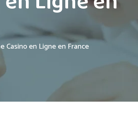
 en Ligne en
ne Casino en Ligne en France