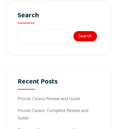
Search
Search
Recent Posts
Pistolo Casino Review and Guide
Pistolo Casino: Complete Review and
Guide