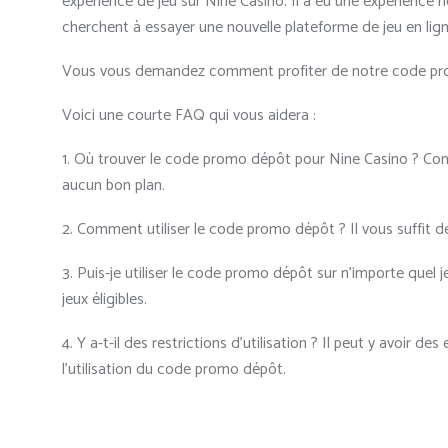
expérience de jeu sur Nine Casino. Il a eu une expérience 
cherchent à essayer une nouvelle plateforme de jeu en lign
Vous vous demandez comment profiter de notre code prom
Voici une courte FAQ qui vous aidera :
1. Où trouver le code promo dépôt pour Nine Casino ? Con
aucun bon plan.
2. Comment utiliser le code promo dépôt ? Il vous suffit de
3. Puis-je utiliser le code promo dépôt sur n’importe quel j
jeux éligibles.
4. Y a-t-il des restrictions d’utilisation ? Il peut y avoir d
l’utilisation du code promo dépôt.