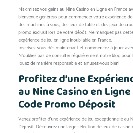
Maximisez vos gains au Nine Casino en Ligne en France a
bienvenue généreux pour commencer votre expérience de je
des machines à sous, des jeux de table et des jeux de crou
promo exclusif lors de votre dépôt. Ne manquez pas cette
expérience de jeu en ligne inoubliable en France.
Inscrivez-vous dès maintenant et commencez à jouer ave
N’oubliez pas de consulter régulièrement notre blog pour l
Jouez de manière responsable et amusez-vous bien!
Profitez d’une Expérien
au Nine Casino en Ligne
Code Promo Déposit
Venez profiter d’une expérience de jeu exceptionnelle au
Déposit. Découvrez une large sélection de jeux de casino en