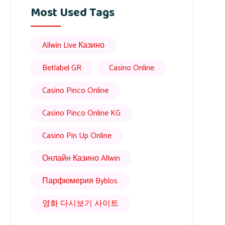
Most Used Tags
Allwin Live Казино
Betlabel GR
Casino Online
Casino Pinco Online
Casino Pinco Online KG
Casino Pin Up Online
Онлайн Казино Allwin
Парфюмерия Byblos
영화 다시보기 사이트