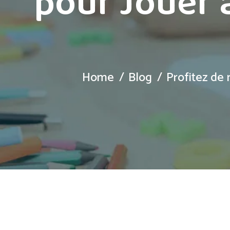
pour Jouer 
Home
Blog
Profitez de