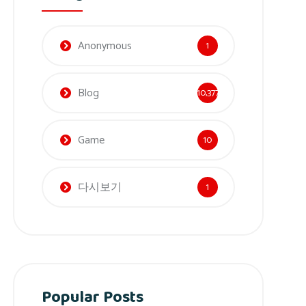
Anonymous
1
Blog
10,377
Game
10
다시보기
1
Popular Posts