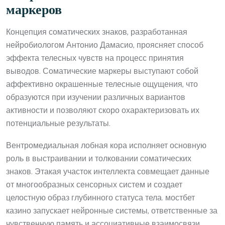
маркеров
Концепция соматических знаков, разработанная
нейробиологом Антонио Дамасио, проясняет способ
эффекта телесных чувств на процесс принятия
выводов. Соматические маркеры выступают собой
аффективно окрашенные телесные ощущения, что
образуются при изучении различных вариантов
активности и позволяют скоро охарактеризовать их
потенциальные результаты.
Вентромедиальная лобная кора исполняет основную
роль в выстраивании и толковании соматических
знаков. Этакая участок интеллекта совмещает данные
от многообразных сенсорных систем и создает
целостную образ глубинного статуса тела. мостбет
казино запускает нейронные системы, ответственные за
чувственную память и ассоциативные взаимосвязи