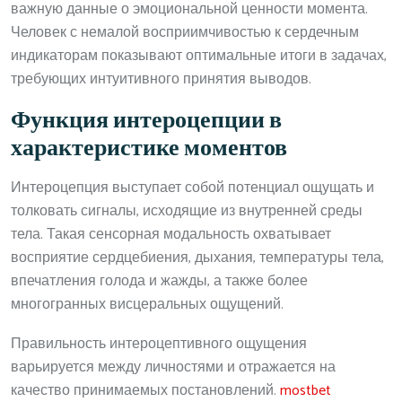
важную данные о эмоциональной ценности момента.
Человек с немалой восприимчивостью к сердечным
индикаторам показывают оптимальные итоги в задачах,
требующих интуитивного принятия выводов.
Функция интероцепции в
характеристике моментов
Интероцепция выступает собой потенциал ощущать и
толковать сигналы, исходящие из внутренней среды
тела. Такая сенсорная модальность охватывает
восприятие сердцебиения, дыхания, температуры тела,
впечатления голода и жажды, а также более
многогранных висцеральных ощущений.
Правильность интероцептивного ощущения
варьируется между личностями и отражается на
качество принимаемых постановлений.
mostbet