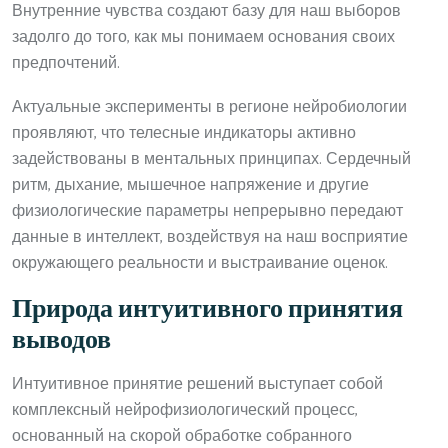
Внутренние чувства создают базу для наш выборов
задолго до того, как мы понимаем основания своих
предпочтений.
Актуальные эксперименты в регионе нейробиологии
проявляют, что телесные индикаторы активно
задействованы в ментальных принципах. Сердечный
ритм, дыхание, мышечное напряжение и другие
физиологические параметры непрерывно передают
данные в интеллект, воздействуя на наш восприятие
окружающего реальности и выстраивание оценок.
Природа интуитивного принятия
выводов
Интуитивное принятие решений выступает собой
комплексный нейрофизиологический процесс,
основанный на скорой обработке собранного