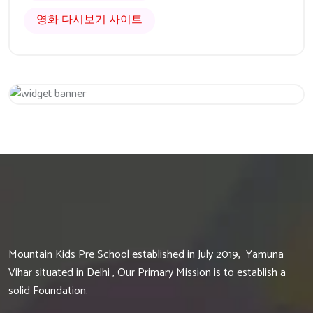
영화 다시보기 사이트
Get 20% Off
Hurry Up
Mountain Kids Pre School established in July 2019, Yamuna
Vihar situated in Delhi , Our Primary Mission is to establish a
solid Foundation.