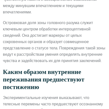
между минувшим впечатлением и текущими
впечатлениями.
Островковая доля зоны головного разума служит
ключевым центром обработки интероцептивной
сведений. Она достигает маркеры от целых
сокровенных органов и образует совмещенное
представление о статусе тела. Повреждения такой зоны
ведут к расстройствам умения определять внутренние
чувства и задействовать их для принятия заключений.
Каким образом внутренние
переживания предшествуют
постижению
Экспериментальные изучения выказывают, что
телесные перемены часто предшествуют осознанному