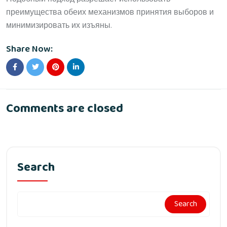
преимущества обеих механизмов принятия выборов и
минимизировать их изъяны.
Share Now:
Comments are closed
Search
Search