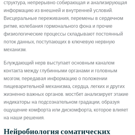
структура, непрерывно собирающая и анализирующая
информацию из внешней и внутренней условий.
Висцеральные переживания, перемены в сердечном
ритме, колебания гормонального фона и прочие
физиологические процессы складывают постоянный
поток данных, поступающих в ключевую нервную
механизм.
Блуждающий нерв выступает основным каналом
контакта между глубинными органами и головным
мозгом, передавая информацию о положении
пищеварительной механизма, сердца, легких и других
жизненно важных органов. мостбет анализирует этакие
индикаторы на подсознательном градации, образуя
ощущение комфорта или дискомфорта, которое влияет
на наши решения.
Нейробиология соматических