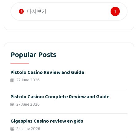
다시보기
1
Popular Posts
Pistolo Casino Review and Guide
27 June 2026
Pistolo Casino: Complete Review and Guide
27 June 2026
Gigaspinz Casino review en gids
24 June 2026