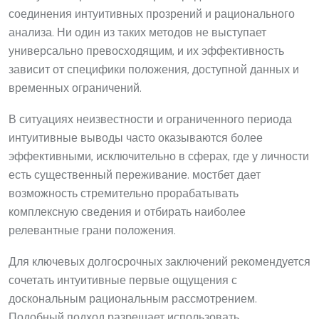
соединения интуитивных прозрений и рационального
анализа. Ни один из таких методов не выступает
универсально превосходящим, и их эффективность
зависит от специфики положения, доступной данных и
временных ограничений.
В ситуациях неизвестности и ограниченного периода
интуитивные выводы часто оказываются более
эффективными, исключительно в сферах, где у личности
есть существенный переживание. мостбет дает
возможность стремительно прорабатывать
комплексную сведения и отбирать наиболее
релевантные грани положения.
Для ключевых долгосрочных заключений рекомендуется
сочетать интуитивные первые ощущения с
доскональным рациональным рассмотрением.
Подобный подход разрешает использовать