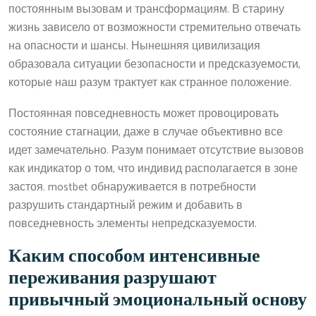
постоянным вызовам и трансформациям. В старину
жизнь зависело от возможности стремительно отвечать
на опасности и шансы. Нынешняя цивилизация
образовала ситуации безопасности и предсказуемости,
которые наш разум трактует как странное положение.
Постоянная повседневность может провоцировать
состояние стагнации, даже в случае объективно все
идет замечательно. Разум понимает отсутствие вызовов
как индикатор о том, что индивид располагается в зоне
застоя. mostbet обнаруживается в потребности
разрушить стандартный режим и добавить в
повседневность элементы непредсказуемости.
Каким способом интенсивные
переживания разрушают
привычный эмоциональный основу