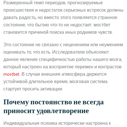
Размеренный темп периодов, прогнозируемые
происшествия и недостаток серьезных встрясок должны
давать радость, но вместо этого появляется странное
состояние, что бытию что-то не недостает. мостбет
становится причиной поиска иных родников чувств.
Это состояние не связано с неценением или неумением
оценивать то, что есть. Исследователи объясняют
данное явление специфичностью работы нашего мозга,
который настроен на восприятие перемен и контрастов
mostbet
. В случае внешняя атмосфера держится
устойчивой длительное время, мозговая система
стартует просить активации.
Почему постоянство не всегда
приносит удовлетворение
Индивидуальная психика исторически настроена к