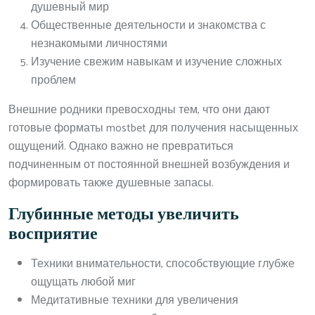
душевный мир
Общественные деятельности и знакомства с
незнакомыми личностями
Изучение свежим навыкам и изучение сложных
проблем
Внешние родники превосходны тем, что они дают
готовые форматы mostbet для получения насыщенных
ощущений. Однако важно не превратиться
подчиненным от постоянной внешней возбуждения и
формировать также душевные запасы.
Глубинные методы увеличить
восприятие
Техники внимательности, способствующие глубже
ощущать любой миг
Медитативные техники для увеличения