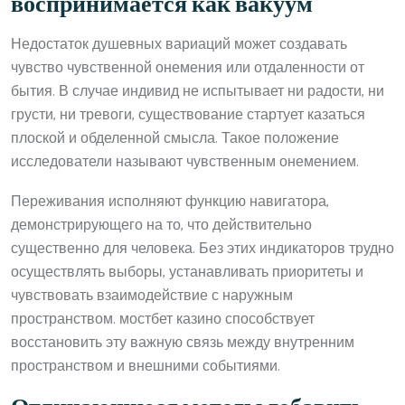
воспринимается как вакуум
Недостаток душевных вариаций может создавать
чувство чувственной онемения или отдаленности от
бытия. В случае индивид не испытывает ни радости, ни
грусти, ни тревоги, существование стартует казаться
плоской и обделенной смысла. Такое положение
исследователи называют чувственным онемением.
Переживания исполняют функцию навигатора,
демонстрирующего на то, что действительно
существенно для человека. Без этих индикаторов трудно
осуществлять выборы, устанавливать приоритеты и
чувствовать взаимодействие с наружным
пространством. мостбет казино способствует
восстановить эту важную связь между внутренним
пространством и внешними событиями.