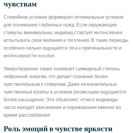
чувствам
Спокойное условие формирует оптимальные условия
для понимания глубинных нужд. Если окружающие
стимулы минимальны, индивид стартует интенсивнее
испытывать свои желания и тяготения. В такие периоды
особенно сильно ощущается тяга к оригинальности и
интенсивности mostbet.
Умиротворение также понижает суммарный степень
нейронной энергии, что делает сознание более
чувствительным к стимулам. Даже незначительные
чувственные взлеты в условии релаксации ощущаются
более насыщенно. Это объясняет, отчего индивиды
часто находят увеселения и переживания именно во
время расслабления.
Роль эмоций в чувстве яркости