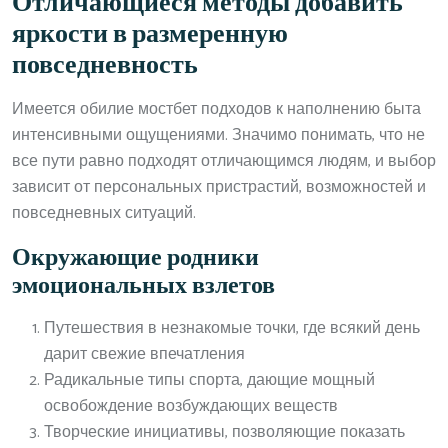
Отличающиеся методы добавить
яркости в размеренную
повседневность
Имеется обилие мостбет подходов к наполнению быта
интенсивными ощущениями. Значимо понимать, что не
все пути равно подходят отличающимся людям, и выбор
зависит от персональных пристрастий, возможностей и
повседневных ситуаций.
Окружающие родники
эмоциональных взлетов
Путешествия в незнакомые точки, где всякий день
дарит свежие впечатления
Радикальные типы спорта, дающие мощный
освобождение возбуждающих веществ
Творческие инициативы, позволяющие показать