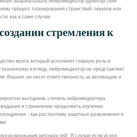
ачинает вырабатывать нейромедиатор удовольствия
почему процесс планирования странствий, покупок или
ти, как и сами случаи.
 создании стремления к
ество мозга, который исполняет главную роль в
страненному взгляду, нейромедиатор не представляет
е. Вернее, он несет ответственность за мотивацию и
 вероятно выгодным, степень нейромедиатора
ожидания и стремление продолжить изучение.
оощрения – как раз поэтому азартные развлечения и
ми.
рогнозирования неточностей”. В случае если исход