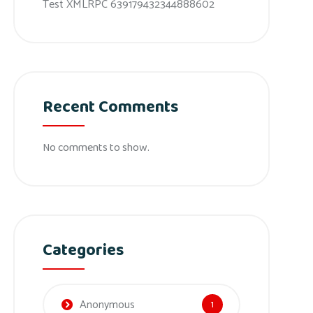
Test XMLRPC 639179432344888602
Recent Comments
No comments to show.
Categories
Anonymous
1