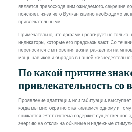
является превосходящим ожидаемого, секреция до
поясняет, из-за чего Вулкан казино необходимо вк
привлекательными.
Примечательно, что дофамин реагирует не только 
индикаторы, которые его предсказывают. Со теч
переносится с мгновения вознаграждения на мгнов
мощь навыков и обрядов в нашей жизнедеятельнос
По какой причине знак
привлекательность со 
Проявление адаптации, или габитуации, выступает
когда мы многократно сталкиваемся одному и тому 
снижается. Этот система содержит существенное а
энергию на отклик на обычные и надежные стимул