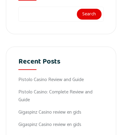
Search
Recent Posts
Pistolo Casino Review and Guide
Pistolo Casino: Complete Review and
Guide
Gigaspinz Casino review en gids
Gigaspinz Casino review en gids