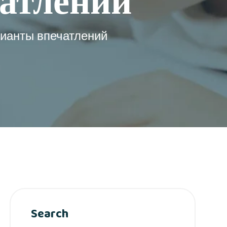
атлений
ианты впечатлений
Search