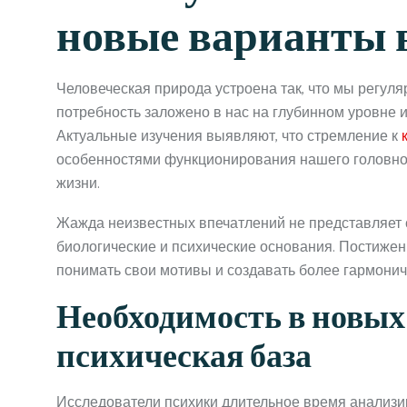
новые варианты 
Человеческая природа устроена так, что мы регул
потребность заложено в нас на глубинном уровне 
Актуальные изучения выявляют, что стремление к
особенностями функционирования нашего головно
жизни.
Жажда неизвестных впечатлений не представляет 
биологические и психические основания. Постижен
понимать свои мотивы и создавать более гармонич
Необходимость в новы
психическая база
Исследователи психики длительное время анализи