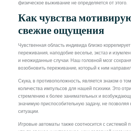
физическое выживание не определяется от этого.
Как чувства мотивирую
свежие ощущения
Чувственная область индивида близко коррелируе
переживания, наподобие веселье, экстаз и изумле
и неожиданные случаи. Наш головной мозг сохраня
возобновить переживание, который к ним направил
Скука, в противоположность, является знаком о то
количества импульсов для нашей психики. Это отр
стремлению к более занимательных и возбуждающих
значимую приспособительную задачу, не позволяя
ситуации.
Игровые автоматы также соотносится с системой 