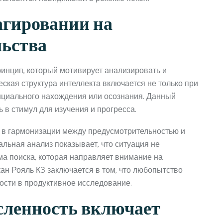
агировании на
льства
нцип, который мотивирует анализировать и
кая структура интеллекта включается не только при
нциального нахождения или осознания. Данный
в стимул для изучения и прогресса.
 в гармонизации между предусмотрительностью и
льная анализ показывает, что ситуация не
ма поиска, которая направляет внимание на
ан Рояль КЗ заключается в том, что любопытство
ости в продуктивное исследование.
сленность включает