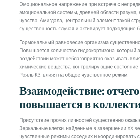
Эмоциональное напряжение при встрече с непред
эмоциональной системы, древней области разума,
чувства. Амигдала, центральный элемент такой ст
существенность случая и активирует подходящие б
Гормональный равновесие организма существенно 
Повышается количество гидрокортизона, который а
воздействии может неблагоприятно оказывать влия
химические вещества, контролирующие состояние 
Рояль КЗ, влияя на общее чувственное режим.
Взаимодействие: отчего
повышается в коллект
Присутствие прочих личностей существенно оказыв
Зеркальные клетки, найденные в завершении XX ве
чувственные режимы соседних и координировать с