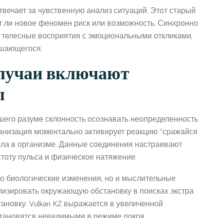
отвечает за чувственную анализ ситуаций. Этот старый
ет ли новое феномен риск или возможность. Синхронно
ет телесные восприятия с эмоциональными откликами,
ршающегося.
лучаи включают
ы
его разуме склонность осознавать неопределенность
ганизация моментально активирует реакцию “сражайся
зола в организме. Данные соединения настраивают
тоту пульса и физическое натяжение.
о биологические изменения, но и мыслительные
ализировать окружающую обстановку в поисках экстра
ановку. Vulkan KZ выражается в увеличенной
 становятся невидимыми в режиме покоя.