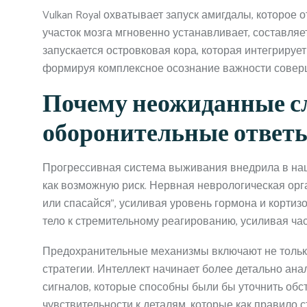
Vulkan Royal охватывает запуск амигдалы, которое 
участок мозга мгновенно устанавливает, составля
запускается островковая кора, которая интегриру
формируя комплексное осознание важности сове
Почему неожиданные с
оборонительные ответ
Прогрессивная система выживания внедрила в наш
как возможную риск. Нервная неврологическая ор
или спасайся”, усиливая уровень гормона и корти
тело к стремительному реагированию, усиливая час
Предохранительные механизмы включают не тольк
стратегии. Интеллект начинает более детально ан
сигналов, которые способны были бы уточнить обст
чувствительности к деталям, которые как правило