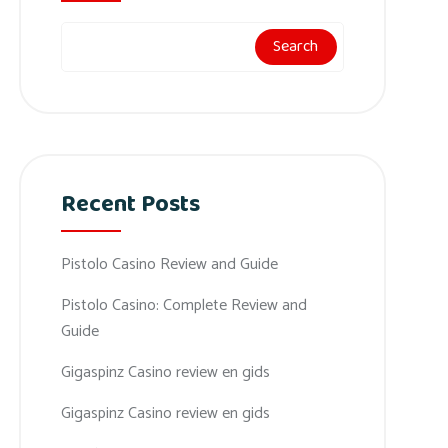
Search
Recent Posts
Pistolo Casino Review and Guide
Pistolo Casino: Complete Review and
Guide
Gigaspinz Casino review en gids
Gigaspinz Casino review en gids