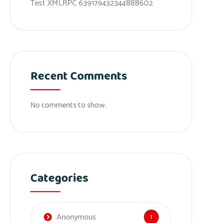
Test XMLRPC 639179432344888602
Recent Comments
No comments to show.
Categories
Anonymous
1