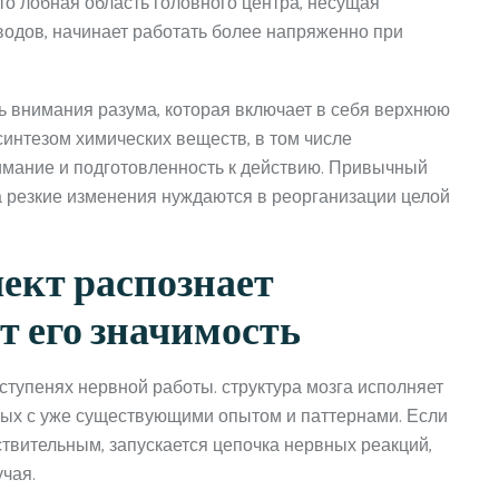
то лобная область головного центра, несущая
водов, начинает работать более напряженно при
ь внимания разума, которая включает в себя верхнюю
синтезом химических веществ, в том числе
имание и подготовленность к действию. Привычный
а резкие изменения нуждаются в реорганизации целой
ект распознает
т его значимость
ступенях нервной работы. структура мозга исполняет
ых с уже существующими опытом и паттернами. Если
твительным, запускается цепочка нервных реакций,
чая.