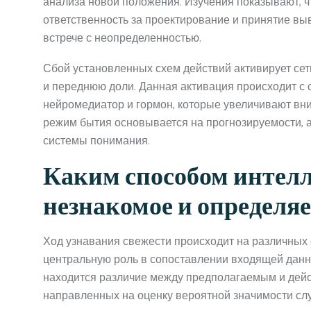
анализа новой положения. Изучения показывают, ч
ответственность за проектирование и принятие вы
встрече с неопределенностью.
Сбой установленных схем действий активирует сет
и переднюю доли. Данная активация происходит с 
нейромедиатор и гормон, которые увеличивают вн
режим бытия основывается на прогнозируемости, 
системы понимания.
Каким способом интелл
незнакомое и определяе
Ход узнавания свежести происходит на различных 
центральную роль в сопоставлении входящей данн
находится различие между предполагаемым и дейс
направленных на оценку вероятной значимости слу