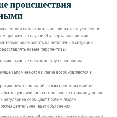
ие происшествия
жными
роисшествия самостоятельно привлекают усиленное
чем привычные случаи. Эта черта восприятия
мительно реагировать на нетипичные ситуации,
предоставлять новые перспективы.
больше важные по множеству основаниям:
лучше запоминаются и легче возобновляются в
ротиворечат нашим обычным понятиям о мире.
 события увеличивает соотнесенные с ним ощущения.
ях регулярнее сообщают прочим людям.
 разум деятельнее ищет объяснения.