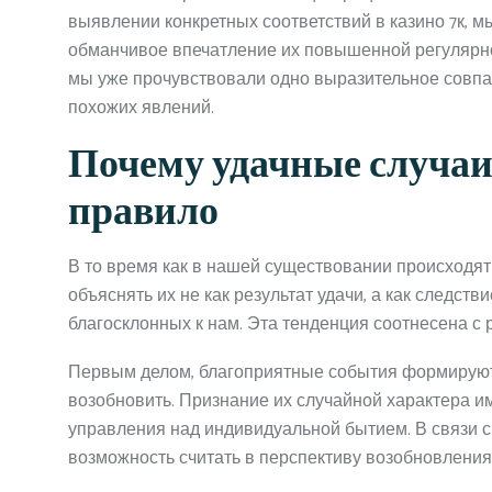
выявлении конкретных соответствий в казино 7к, м
обманчивое впечатление их повышенной регулярнос
мы уже прочувствовали одно выразительное совпа
похожих явлений.
Почему удачные случа
правило
В то время как в нашей существовании происходя
объяснять их не как результат удачи, а как следст
благосклонных к нам. Эта тенденция соотнесена с
Первым делом, благоприятные события формируют 
возобновить. Признание их случайной характера и
управления над индивидуальной бытием. В связи с
возможность считать в перспективу возобновления