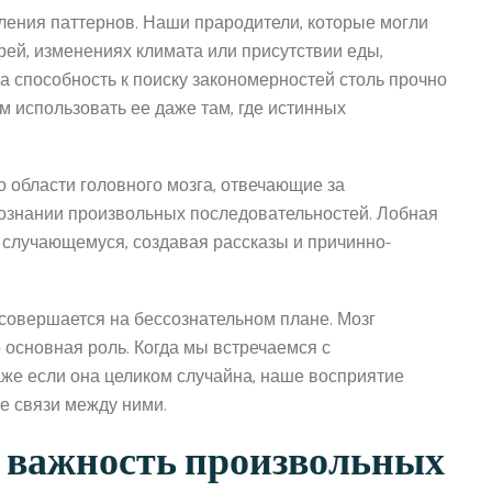
ления паттернов. Наши прародители, которые могли
рей, изменениях климата или присутствии еды,
 способность к поиску закономерностей столь прочно
м использовать ее даже там, где истинных
 области головного мозга, отвечающие за
сознании произвольных последовательностей. Лобная
 случающемуся, создавая рассказы и причинно-
 совершается на бессознательном плане. Мозг
о основная роль. Когда мы встречаемся с
аже если она целиком случайна, наше восприятие
е связи между ними.
т важность произвольных