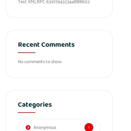
Test XMLRPC 639179432344888602
Recent Comments
No comments to show.
Categories
Anonymous
1