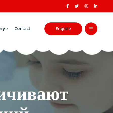
ery
Contact
Enquire
личивают