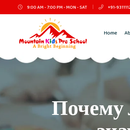
9:00 AM - 7:00 PM - MON - SAT
+91-931111
Home
A
Почему 