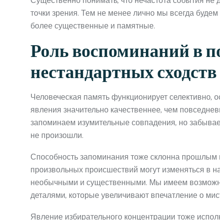
Существенно понимать, что нечастота события не 
точки зрения. Тем не менее лично мы всегда будем
более существенные и памятные.
Роль воспоминаний в 
нестандартных сходств
Человеческая память функционирует селективно, 
явления значительно качественнее, чем повседневн
запоминаем изумительные совпадения, но забывае
не произошли.
Способность запоминания тоже склонна прошлым 
произвольных происшествий могут изменяться в н
необычными и существенными. Мы имеем возможно
деталями, которые увеличивают впечатление о ми
Явление избирательного концентрации тоже испол