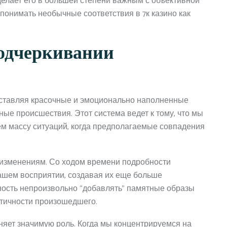
делает его в большей степени важным с объективной
 понимать необычные соответствия в 7к казино как
подчеркивании
оставляя красочные и эмоционально наполненные
ые происшествия. Этот система ведет к тому, что мы
м массу ситуаций, когда предполагаемые совпадения
изменениям. Со ходом времени подробности
ашем восприятии, создавая их еще больше
сть непроизвольно “добавлять” памятные образы
стичности произошедшего.
няет значимую роль. Когда мы концентрируемся на