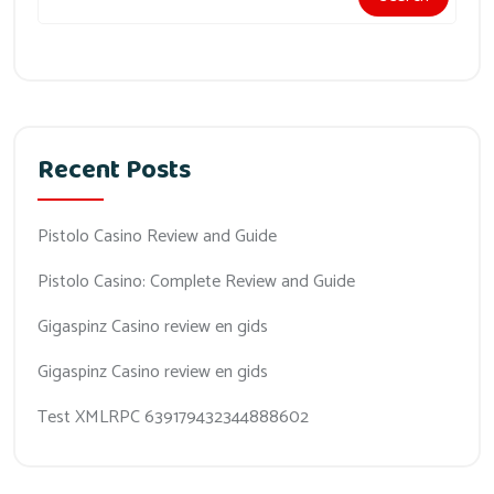
Recent Posts
Pistolo Casino Review and Guide
Pistolo Casino: Complete Review and Guide
Gigaspinz Casino review en gids
Gigaspinz Casino review en gids
Test XMLRPC 639179432344888602