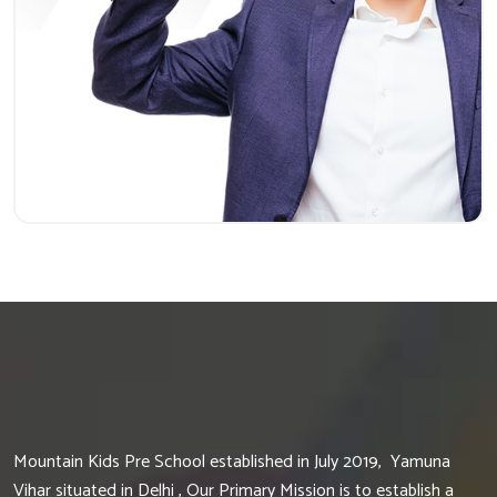
Mountain Kids Pre School established in July 2019, Yamuna
Vihar situated in Delhi , Our Primary Mission is to establish a