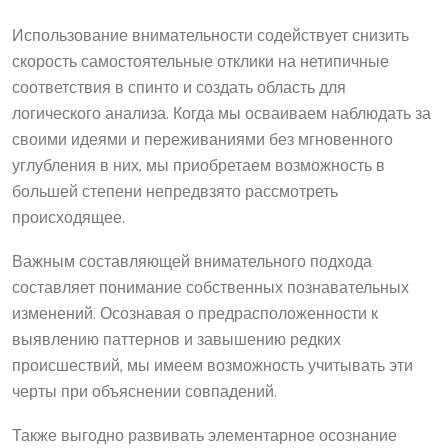
Использование внимательности содействует снизить
скорость самостоятельные отклики на нетипичные
соответствия в спинто и создать область для
логического анализа. Когда мы осваиваем наблюдать за
своими идеями и переживаниями без мгновенного
углубления в них, мы приобретаем возможность в
большей степени непредвзято рассмотреть
происходящее.
Важным составляющей внимательного подхода
составляет понимание собственных познавательных
изменений. Осознавая о предрасположенности к
выявлению паттернов и завышению редких
происшествий, мы имеем возможность учитывать эти
черты при объяснении совпадений.
Также выгодно развивать элементарное осознание