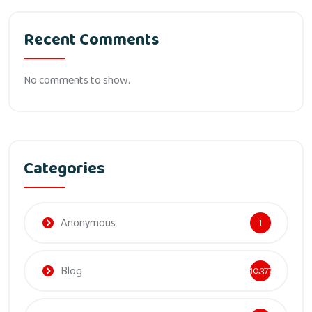
Recent Comments
No comments to show.
Categories
Anonymous
1
Blog
10,377