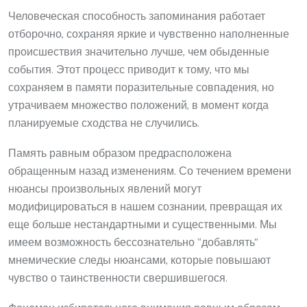
Человеческая способность запоминания работает
отборочно, сохраняя яркие и чувственно наполненные
происшествия значительно лучше, чем обыденные
события. Этот процесс приводит к тому, что мы
сохраняем в памяти поразительные совпадения, но
утрачиваем множество положений, в момент когда
планируемые сходства не случились.
Память равным образом предрасположена
обращенным назад изменениям. Со течением времени
нюансы произвольных явлений могут
модифицироваться в нашем сознании, превращая их
еще больше нестандартными и существенными. Мы
имеем возможность бессознательно “добавлять”
мнемические следы нюансами, которые повышают
чувство о таинственности свершившегося.