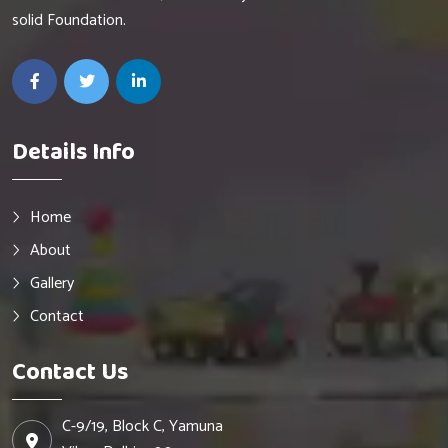
solid Foundation.
Details Info
Home
About
Gallery
Contact
Contact Us
C-9/19, Block C, Yamuna