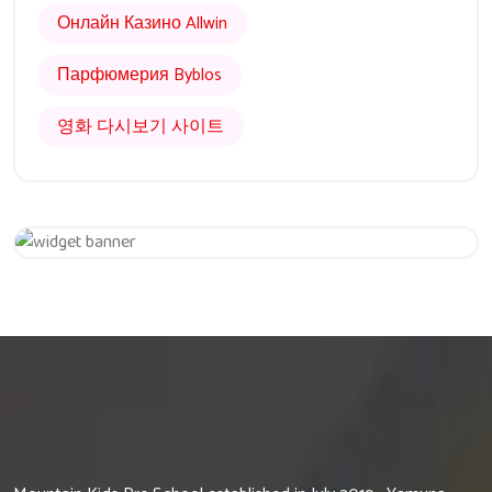
Онлайн Казино Allwin
Парфюмерия Byblos
영화 다시보기 사이트
Get 20% Off
Hurry Up