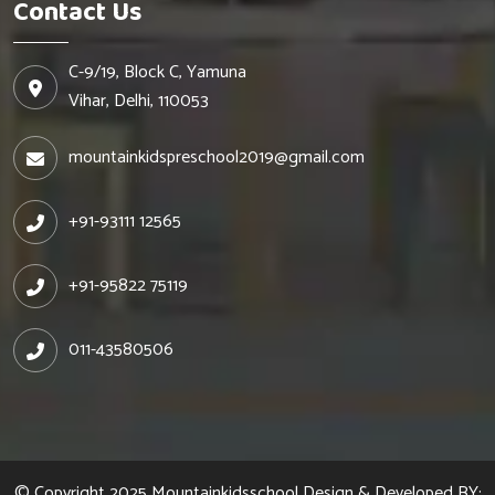
Contact Us
C-9/19, Block C, Yamuna
Vihar, Delhi, 110053
mountainkidspreschool2019@gmail.com
+91-93111 12565
+91-95822 75119
011-43580506
© Copyright 2025
Mountainkidsschool
Design & Developed BY: