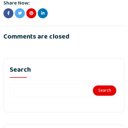
Share Now:
Comments are closed
Search
Search