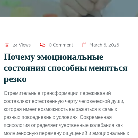
24 Views
0 Comment
March 6, 2026
Почему эмоциональные
состояния способны меняться
резко
Стремительные трансформации переживаний
составляют естественную черту человеческой души,
которая имеет возможность выражаться в самых
разных повседневных условиях. Современная
психология определяет чувственные колебания как
молниеносную перемену ощущений и эмоциональных