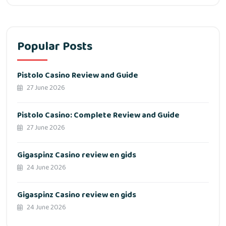
Popular Posts
Pistolo Casino Review and Guide
27 June 2026
Pistolo Casino: Complete Review and Guide
27 June 2026
Gigaspinz Casino review en gids
24 June 2026
Gigaspinz Casino review en gids
24 June 2026