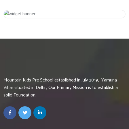
Get 20% Off
Hurry Up
Mountain Kids Pre School established in July 2019, Yamuna
Vihar situated in Delhi , Our Primary Mission is to establish a
solid Foundation.