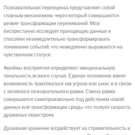
Познавательная переоценка представляет собой
главным механизмом, через который совершаются
резкие трансформации переживаний. Мозг
беспрестанно исследует приходящую данные и
способен незамедлительно трансформировать
понимание событий, что немедленно выражается на
чувственном статусе.
Фреймы восприятия определяют эмоциональную
тональность всякого случая. Единая положение имеет
возможность трактоваться как угроза или шанс в в связи
с активного познавательного рамки. Смена рамки
совершается самопроизвольно под действием новой
данных или трансформации среды, что толкует скорость
душевных перестроек.
Душевная хранение воздействует на стремительность и