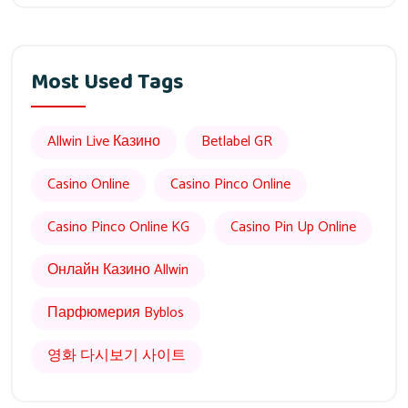
Most Used Tags
Allwin Live Казино
Betlabel GR
Casino Online
Casino Pinco Online
Casino Pinco Online KG
Casino Pin Up Online
Онлайн Казино Allwin
Парфюмерия Byblos
영화 다시보기 사이트