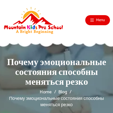
Menu
Почему эмоциональные
состояния способны
меняться резко
Home
Blog
Почему эмоциональные состояния способны
меняться резко