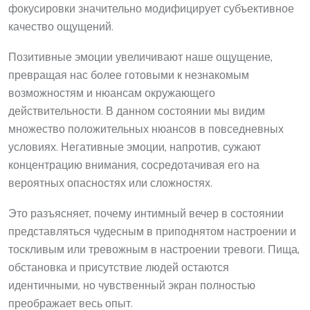
фокусировки значительно модифицирует субъективное
качество ощущений.
Позитивные эмоции увеличивают наше ощущение,
превращая нас более готовыми к незнакомым
возможностям и нюансам окружающего
действительности. В данном состоянии мы видим
множество положительных нюансов в повседневных
условиях. Негативные эмоции, напротив, сужают
концентрацию внимания, сосредотачивая его на
вероятных опасностях или сложностях.
Это разъясняет, почему интимный вечер в состоянии
представляться чудесным в приподнятом настроении и
тоскливым или тревожным в настроении тревоги. Пища,
обстановка и присутствие людей остаются
идентичными, но чувственный экран полностью
преображает весь опыт.