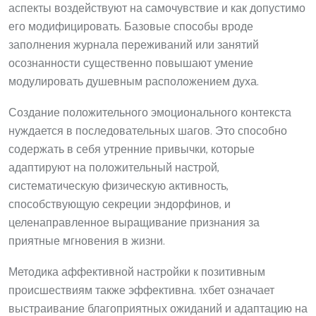
аспекты воздействуют на самочувствие и как допустимо
его модифицировать. Базовые способы вроде
заполнения журнала переживаний или занятий
осознанности существенно повышают умение
модулировать душевным расположением духа.
Создание положительного эмоционального контекста
нуждается в последовательных шагов. Это способно
содержать в себя утренние привычки, которые
адаптируют на положительный настрой,
систематическую физическую активность,
способствующую секреции эндорфинов, и
целенаправленное выращивание признания за
приятные мгновения в жизни.
Методика аффективной настройки к позитивным
происшествиям также эффективна. 1хбет означает
выстраивание благоприятных ожиданий и адаптацию на