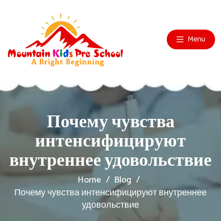
Menu
Почему чувства
интенсифицируют
внутреннее удовольствие
Home
Blog
Почему чувства интенсифицируют внутреннее
удовольствие