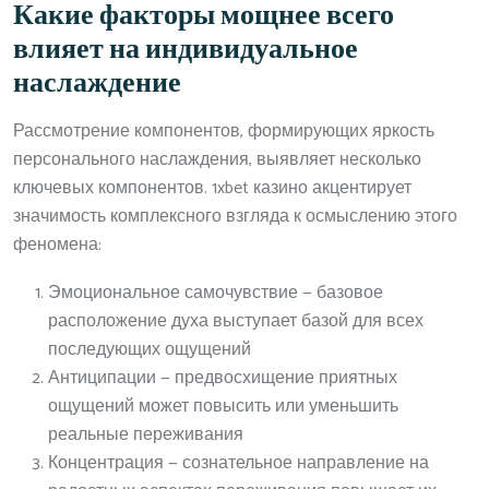
Какие факторы мощнее всего
влияет на индивидуальное
наслаждение
Рассмотрение компонентов, формирующих яркость
персонального наслаждения, выявляет несколько
ключевых компонентов. 1xbet казино акцентирует
значимость комплексного взгляда к осмыслению этого
феномена:
Эмоциональное самочувствие — базовое
расположение духа выступает базой для всех
последующих ощущений
Антиципации — предвосхищение приятных
ощущений может повысить или уменьшить
реальные переживания
Концентрация — сознательное направление на