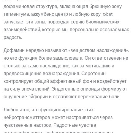
дофаминовая структура, включающая брюшную зону
тегментума, аккумбенс центр и лобную кору. 1xbet
запускает эти зоны, порождая серию биохимических
взаимодействий, которые мы персонально осознаём как
радость.
Дофамин нередко называют «веществом наслаждения»,
но его функция более замысловата. Он ответственен не
столько за само наслаждение, как за мотивацию и
предвосхищение вознаграждения. Серотонин
контролирует общий аффективный фон и воздействует
на силу впечатлений. Эндогенные опиоиды формируют
ощущение эйфории и ослабляют переживание боли.
Любопытно, что функционирование этих
нейротрансмиттеров может настраиваться через
чувственные настрои. Радостные чувства