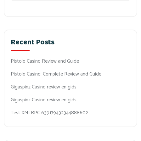
Recent Posts
Pistolo Casino Review and Guide
Pistolo Casino: Complete Review and Guide
Gigaspinz Casino review en gids
Gigaspinz Casino review en gids
Test XMLRPC 639179432344888602