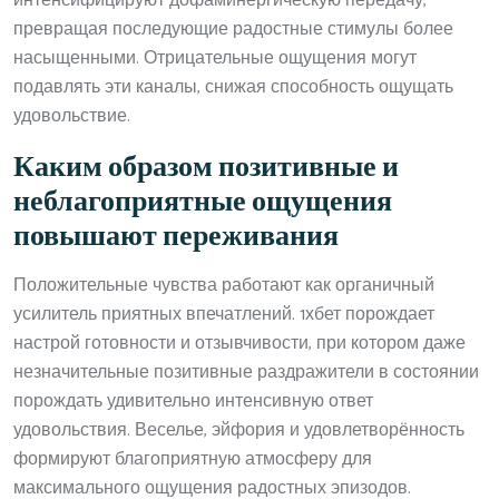
интенсифицируют дофаминергическую передачу,
превращая последующие радостные стимулы более
насыщенными. Отрицательные ощущения могут
подавлять эти каналы, снижая способность ощущать
удовольствие.
Каким образом позитивные и
неблагоприятные ощущения
повышают переживания
Положительные чувства работают как органичный
усилитель приятных впечатлений. 1хбет порождает
настрой готовности и отзывчивости, при котором даже
незначительные позитивные раздражители в состоянии
порождать удивительно интенсивную ответ
удовольствия. Веселье, эйфория и удовлетворённость
формируют благоприятную атмосферу для
максимального ощущения радостных эпизодов.