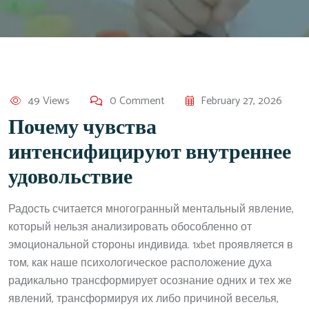
49 Views
0 Comment
February 27, 2026
Почему чувства
интенсифицируют внутреннее
удовольствие
Радость считается многогранный ментальный явление,
который нельзя анализировать обособленно от
эмоциональной стороны индивида. 1xbet проявляется в
том, как наше психологическое расположение духа
радикально трансформирует осознание одних и тех же
явлений, трансформируя их либо причиной веселья,