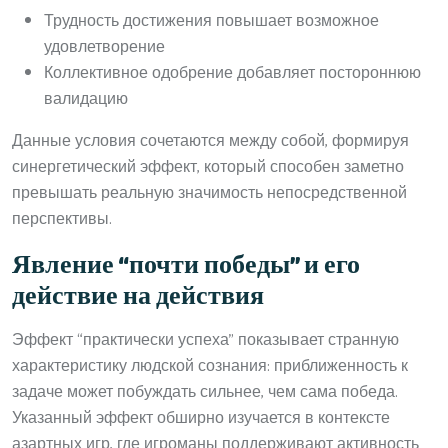
Трудность достижения повышает возможное
удовлетворение
Коллективное одобрение добавляет постороннюю
валидацию
Данные условия сочетаются между собой, формируя
синергетический эффект, который способен заметно
превышать реальную значимость непосредственной
перспективы.
Явление “почти победы” и его
действие на действия
Эффект “практически успеха” показывает странную
характеристику людской сознания: приближенность к
задаче может побуждать сильнее, чем сама победа.
Указанный эффект обширно изучается в контексте
азартных игр, где игроманы поддерживают активность