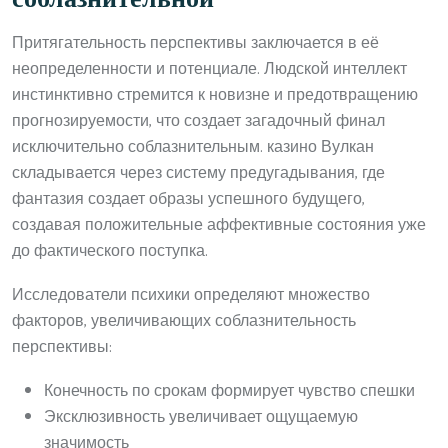
Притягательность перспективы заключается в её
неопределенности и потенциале. Людской интеллект
инстинктивно стремится к новизне и предотвращению
прогнозируемости, что создает загадочный финал
исключительно соблазнительным. казино Вулкан
складывается через систему предугадывания, где
фантазия создает образы успешного будущего,
создавая положительные аффективные состояния уже
до фактического поступка.
Исследователи психики определяют множество
факторов, увеличивающих соблазнительность
перспективы:
Конечность по срокам формирует чувство спешки
Эксклюзивность увеличивает ощущаемую
значимость