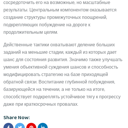
сосредоточить его на возможные, но масштабные
результаты. Центральным компонентом оказывается
создание структуры промежуточных поощрений,
подкрепляющих побуждение на дороге к
продолжительным целям.
Действенные тактики охватывают деление больших
заданий на меньшие стадии, каждый из которых дает
шанс для состояния развития. Значимо также улучшать
умения объективной суждения шансов и способность
модифицировать стратегию на базе приходящей
обратной связи. Воспитание глубинной побуждения,
базирующейся на течении, а не только на итоге,
способствует подкреплять устойчивое тягу к прогрессу
даже при краткосрочных провалах.
Share Now: