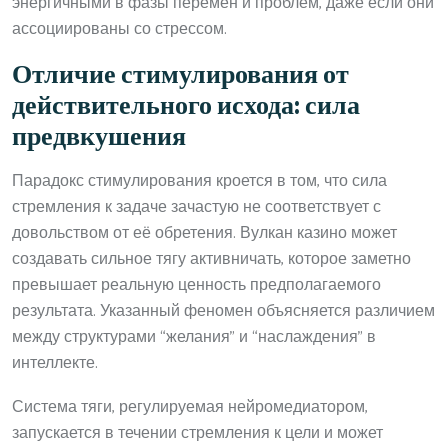
энергичными в фазы перемен и проблем, даже если они
ассоциированы со стрессом.
Отличие стимулирования от
действительного исхода: сила
предвкушения
Парадокс стимулирования кроется в том, что сила
стремления к задаче зачастую не соответствует с
довольством от её обретения. Вулкан казино может
создавать сильное тягу активничать, которое заметно
превышает реальную ценность предполагаемого
результата. Указанный феномен объясняется различием
между структурами “желания” и “наслаждения” в
интеллекте.
Система тяги, регулируемая нейромедиатором,
запускается в течении стремления к цели и может