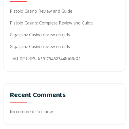
Pistolo Casino Review and Guide
Pistolo Casino: Complete Review and Guide
Gigaspinz Casino review en gids
Gigaspinz Casino review en gids
Test XMLRPC 639179432344888602
Recent Comments
No comments to show.