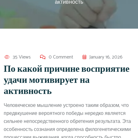
активность
35 Views
0 Comment
January 16, 2026
По какой причине восприятие
удачи мотивирует на
активность
Человеческое мышление устроено таким образом, что
предвкушение вероятного победы нередко является
сильнее непосредственного обретения результата. Эта
особенность сознания определена филогенетическими
процессами выживания, когда способность быстро