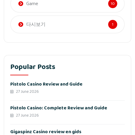
Game
10
다시보기
1
Popular Posts
Pistolo Casino Review and Guide
27 June 2026
Pistolo Casino: Complete Review and Guide
27 June 2026
Gigaspinz Casino review en gids