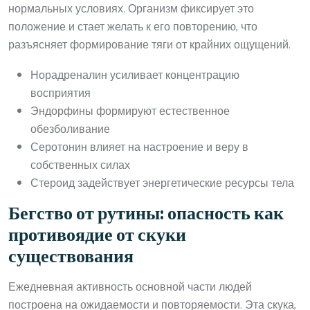
нормальных условиях. Организм фиксирует это
положение и стает желать к его повторению, что
разъясняет формирование тяги от крайних ощущений.
Норадреналин усиливает концентрацию
восприятия
Эндорфины формируют естественное
обезболивание
Серотонин влияет на настроение и веру в
собственных силах
Стероид задействует энергетические ресурсы тела
Бегство от рутины: опасность как
противоядие от скуки
существования
Ежедневная активность основной части людей
построена на ожидаемости и повторяемости. Эта скука,