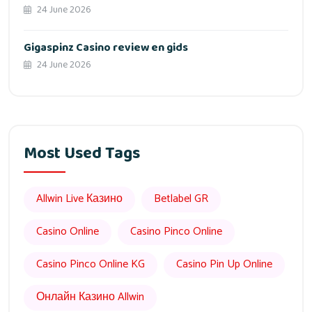
24 June 2026
Gigaspinz Casino review en gids
24 June 2026
Most Used Tags
Allwin Live Казино
Betlabel GR
Casino Online
Casino Pinco Online
Casino Pinco Online KG
Casino Pin Up Online
Онлайн Казино Allwin