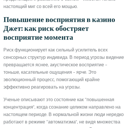
настоящий миг со всей его мощью.
Повышение восприятия в казино
Джет: как риск обостряет
восприятие момента
Риск функционирует как сильный усилитель всех
сенсорных структур индивида. В период угрозы видение
превращается яснее, акустическое восприятие –
тоньше, касательные ощущения – ярче. Это
эволюционный процесс, помогающий крайне
эффективно реагировать на угрозы.
Ученые описывают это состояние как “повышенная
концентрация”, когда сознание целиком направлено на
настоящем периоде. В нормальной жизни люди нередко
работают в режиме “автоматизма”, не видя множества