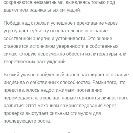
сохраняются незаметными, выявляясь только под
давлением радикальных ситуаций.
Победа над страха и успешное переживание через
угрозу дает субъекту основательное осознание
собственной энергии и устойчивости. Это знание
становится источником уверенности в собственных
силах, которую невозможно обрести из литературы или
теоретических рассуждений.
Всякий удачно пройденный вызов расширяет осознание
индивида о собственных способностях. Рамки того, что
представлялось недостижимым, постепенно
перемещаются, открывая новые горизонты личностного
развития. Этот механизм самоисследования через
проверки выступает сильным стимулом для
последующего роста.