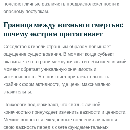
поясняет личные различия в предрасположенности к
опасному поступкам.
Граница между жизнью и смертью:
почему экстрим притягивает
Соседство к гибели странным образом повышает
ощущение существования. В момент когда субъект
оказывается на грани между жизнью и небытием, всякий
момент обретает уникальную значимость и
интенсивность. Это поясняет привлекательность
крайних форм активности, где цены максимально
значительны.
Психологи подчеркивают, что связь с личной
конечностью принуждает изменить важности и ценности.
Мелкие вопросы и ежедневные волнения лишаются
свою важность перед в свете фундаментальных