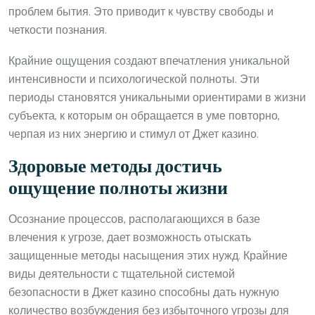
проблем бытия. Это приводит к чувству свободы и
четкости познания.
Крайние ощущения создают впечатления уникальной
интенсивности и психологической полноты. Эти
периоды становятся уникальными ориентирами в жизни
субъекта, к которым он обращается в уме повторно,
черпая из них энергию и стимул от Джет казино.
Здоровые методы достичь
ощущение полноты жизни
Осознание процессов, располагающихся в базе
влечения к угрозе, дает возможность отыскать
защищенные методы насыщения этих нужд. Крайние
виды деятельности с тщательной системой
безопасности в Джет казино способны дать нужную
количество возбуждения без избыточного угрозы для