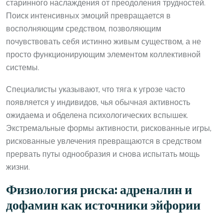
старинного наслаждения от преодоления трудностей.
Поиск интенсивных эмоций превращается в
восполняющим средством, позволяющим
почувствовать себя истинно живым существом, а не
просто функционирующим элементом коллективной
системы.
Специалисты указывают, что тяга к угрозе часто
появляется у индивидов, чья обычная активность
ожидаема и обделена психологических вспышек.
Экстремальные формы активности, рискованные игры,
рискованные увлечения превращаются в средством
прервать путы однообразия и снова испытать мощь
жизни.
Физиология риска: адреналин и
дофамин как источники эйфории