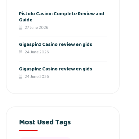
Pistolo Casino: Complete Review and
Guide
27 June 2026
Gigaspinz Casino review en gids
24 June 2026
Gigaspinz Casino review en gids
24 June 2026
Most Used Tags