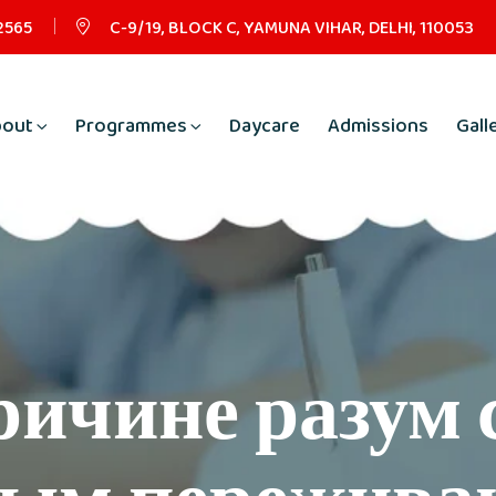
2565
C-9/19, BLOCK C, YAMUNA VIHAR, DELHI, 110053
bout
Programmes
Daycare
Admissions
Gall
ричине разум 