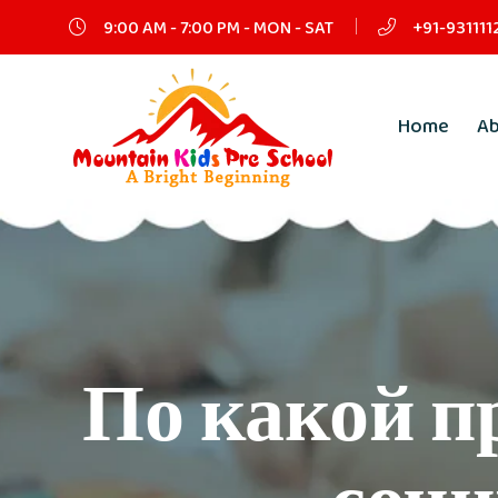
9:00 AM - 7:00 PM - MON - SAT
+91-931111
Home
A
По какой п