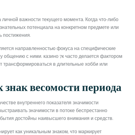
личной важности текущего момента. Когда что-либо
ознательных потенциала на конкретном предмете или
ь постижения.
ляется направленностью фокуса на специфические
 общению с ними. казино 7к часто делается фактором
ет трансформироваться в длительные хобби или
знак весомости периода
честве внутреннего показателя значимости
выстраивать значимости в потоке беспрестанно
бытия достойны наивысшего внимания и средств.
рует как уникальным знаком, что маркирует