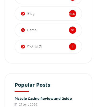
Blog
10,377
Game
10
다시보기
1
Popular Posts
Pistolo Casino Review and Guide
27 June 2026