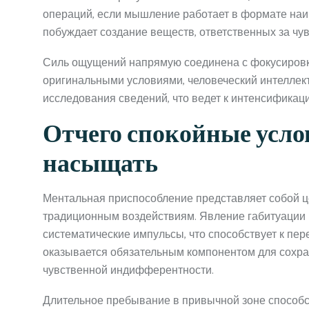
операций, если мышление работает в формате на
побуждает создание веществ, ответственных за чу
Силь ощущений напрямую соединена с фокусировко
оригинальными условиями, человеческий интеллект
исследования сведений, что ведет к интенсификац
Отчего спокойные усло
насыщать
Ментальная приспособление представляет собой ц
традиционным воздействиям. Явление габитуации 
систематические импульсы, что способствует к пер
оказывается обязательным компонентом для сохр
чувственной индифферентности.
Длительное пребывание в привычной зоне способс