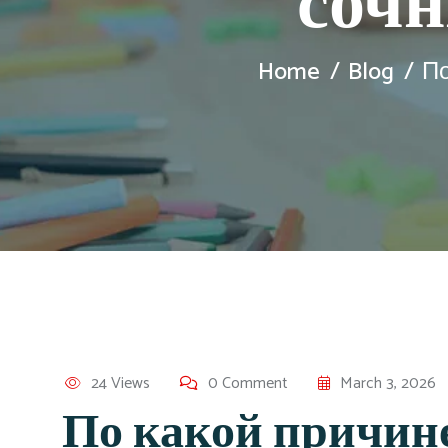
соч
Home
Blog
По
24 Views
0 Comment
March 3, 2026
По какой причине