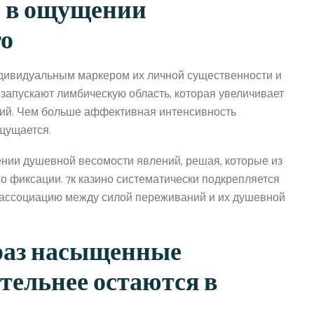
 в ощущении
го
дивидуальным маркером их личной существенности и
запускают лимбическую область, которая увеличивает
ий. Чем больше аффективная интенсивность
щущается.
ении душевной весомости явлений, решая, которые из
о фиксации. 7к казино систематически подкрепляется
т ассоциацию между силой переживаний и их душевной
 раз насыщенные
ельнее остаются в