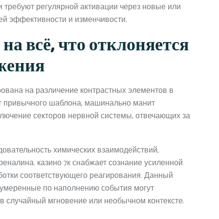
и требуют регулярной активации через новые или
ей эффективности и изменчивости.
на всё, что отклоняется
жения
ована на различение контрастных элементов в
 от привычного шаблона, машинально манит
лючение секторов нервной системы, отвечающих за
овательность химических взаимодействий,
налина. казино 7к снабжает сознание усиленной
аботки соответствующего реагирования. Данный
е умеренные по наполнению события могут
в случайный мгновение или необычном контексте.