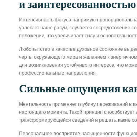
и заинтересованностью
Интенсивность фокуса напрямую пропорциональна 
увлекает наше разум, случается сосредоточение с
положении, что увеличивает силу и основательност
Любопытство в качестве духовное состояние выде
черты окружающего мира и желанием к энергичному
для возникновения устойчивого интереса, что мож
профессиональные направления.
Сильные ощущения как 
Ментальность применяет глубину переживаний в ка
настоящего момента. Такой принцип способствует 
трансформирующейся сведений и решать, какие со
Персональное восприятие насыщенности функциони