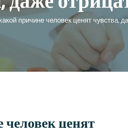
, даже отриц
какой причине человек ценят чувства, 
 человек ценят