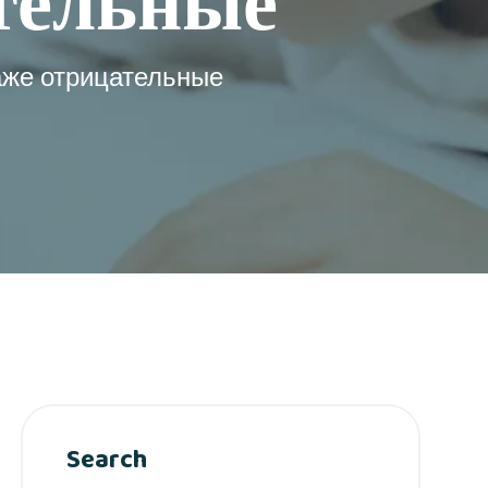
ательные
даже отрицательные
Search