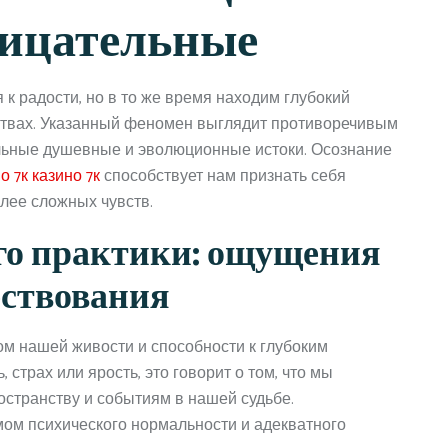
рицательные
к радости, но в то же время находим глубокий
увствах. Указанный феномен выглядит противоречивым
ельные душевные и эволюционные истоки. Осознание
о 7к казино 7к
способствует нам признать себя
олее сложных чувств.
го практики: ощущения
ествования
м нашей живости и способности к глубоким
страх или ярость, это говорит о том, что мы
странству и событиям в нашей судьбе.
ом психического нормальности и адекватного