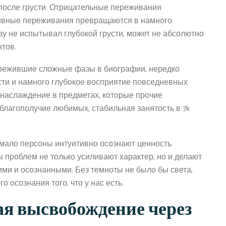
 после грусти. Отрицательные переживания
тивные переживания превращаются в намного
зу не испытывал глубокой грусти, может не абсолютно
тов.
ережившие сложные фазы в биографии, нередко
сти и намного глубокое восприятие повседневных
 наслаждение в предметах, которые прочие
благополучие любимых, стабильная занятость в 7k
емало персоны интуитивно осознают ценность
 проблем не только усиливают характер, но и делают
кими и осознанными. Без темноты не было бы света,
го осознания того, что у нас есть.
я высвобождение через