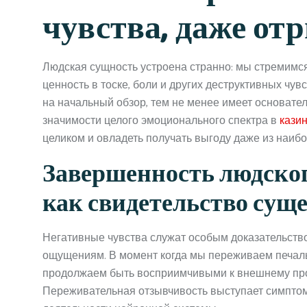
чувства, даже от
Людская сущность устроена странно: мы стремимся 
ценность в тоске, боли и других деструктивных ч
на начальный обзор, тем не менее имеет основат
значимости целого эмоционального спектра в
казин
целиком и овладеть получать выгоду даже из наиб
Завершенность людско
как свидетельство сущ
Негативные чувства служат особым доказательство
ощущениям. В момент когда мы переживаем печаль, 
продолжаем быть восприимчивыми к внешнему про
Переживательная отзывчивость выступает симптом