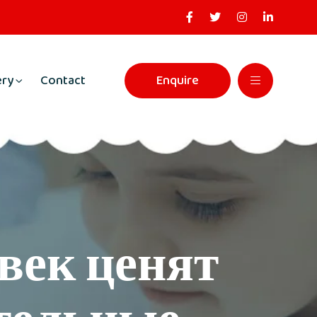
ery
Contact
Enquire
век ценят