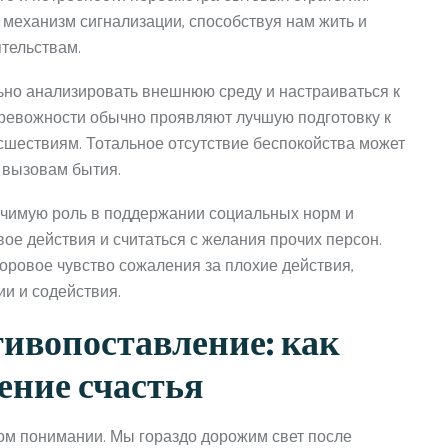
механизм сигнализации, способствуя нам жить и
тельствам.
льно анализировать внешнюю среду и настраиваться к
ревожности обычно проявляют лучшую подготовку к
сшествиям. Тотальное отсутствие беспокойства может
 вызовам бытия.
начимую роль в поддержании социальных норм и
ое действия и считаться с желания прочих персон.
оровое чувство сожаления за плохие действия,
и и содействия.
ивопоставление: как
ение счастья
ом понимании. Мы гораздо дорожим свет после