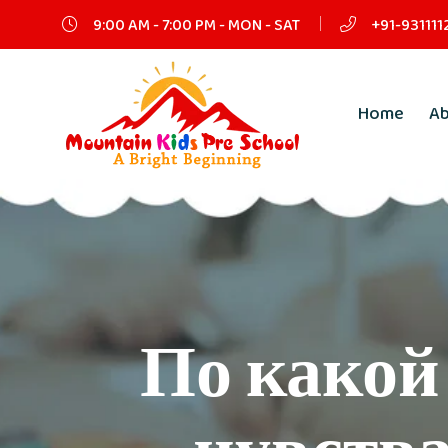
9:00 AM - 7:00 PM - MON - SAT
+91-931111
Home
A
По какой