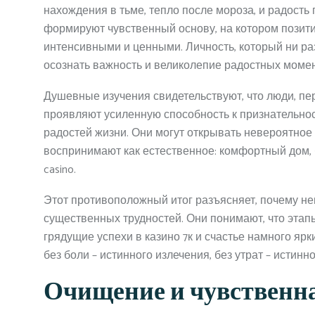
нахождения в тьме, тепло после мороза, и радость
формируют чувственный основу, на котором пози
интенсивными и ценными. Личность, который ни ра
осознать важность и великолепие радостных момен
Душевные изучения свидетельствуют, что люди, п
проявляют усиленную способность к признательно
радостей жизни. Они могут открывать невероятное
воспринимают как естественное: комфортный дом, 
casino.
Этот противоположный итог разъясняет, почему н
существенных трудностей. Они понимают, что этапы
грядущие успехи в казино 7к и счастье намного яр
без боли – истинного излечения, без утрат – истинно
Очищение и чувственна