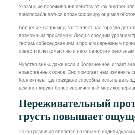
Указанные переживания действуют как внутренняя 
приспосабливаться к трансформирующимся обстоя
Волнение, например, заставляет нас гораздо дета
возможным проблемам. Люди с средним уровнем т
тестам, собеседованиям и прочим серьезным прои
повести к легкомыслию и неготовности к реальным
Чувство вины, даже если и болезненное, играет з
нравственных основ. Оно помогает нам изменять св
Коллективы, где граждане способны испытывать зд
демонстрируют более увеличенный меру коопераци
Переживательный прот
грусть повышает ощущ
Закон различия является базовым в индивидуальн