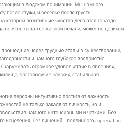
лагающим в людском понимании. Мы намного
у после стужи, и веселье после грусти.
на котором позитивные чувства делаются гораздо
а не испытывал серьезной печали, может не целиком
 прошедшие через трудные этапы в существовании,
лагодарности и намного глубокое восприятие
обнаруживать огромное удовольствие в явлениях,
жилище, благополучие близких, стабильная
ногие персоны интуитивно постигают важность
жностей не только закаляют личность, но и
овольствия намного интенсивными и четкими. Без
о исцеления, без лишений – подлинного appreciation