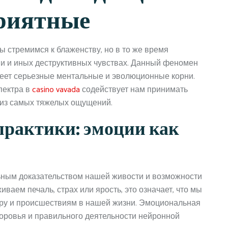
приятные
ы стремимся к блаженству, но в то же время
ии и иных деструктивных чувствах. Данный феномен
меет серьезные ментальные и эволюционные корни.
пектра в
casino vavada
содействует нам принимать
 из самых тяжелых ощущений.
практики: эмоции как
ным доказательством нашей живости и возможности
ваем печаль, страх или ярость, это означает, что мы
у и происшествиям в нашей жизни. Эмоциональная
оровья и правильного деятельности нейронной