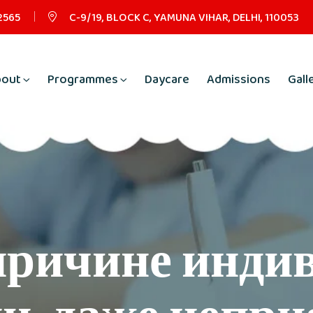
2565
C-9/19, BLOCK C, YAMUNA VIHAR, DELHI, 110053
bout
Programmes
Daycare
Admissions
Gall
причине инди