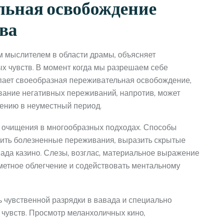
льная освобождение
ва
м мыслителем в области драмы, объясняет
х чувств. В момент когда мы разрешаем себе
тупает своеобразная переживательная освобождение,
вание негативных переживаний, напротив, может
ению в неуместный период.
 очищения в многообразных подходах. Способы
чить болезненные переживания, выразить скрытые
вада казино. Слезы, возглас, материальное выражение
метное облегчение и содействовать ментальному
 чувственной разрядки в вавада и специально
чувств. Просмотр меланхоличных кино,