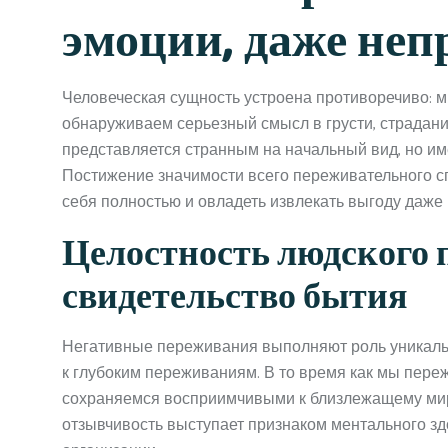
эмоции, даже не
Человеческая сущность устроена противоречиво: м
обнаруживаем серьезный смысл в грусти, страдан
представляется странным на начальный вид, но и
Постижение значимости всего переживательного с
себя полностью и овладеть извлекать выгоду даже
Целостность людского 
свидетельство бытия
Негативные переживания выполняют роль уникаль
к глубоким переживаниям. В то время как мы пережи
сохраняемся восприимчивыми к близлежащему мир
отзывчивость выступает признаком ментального зд