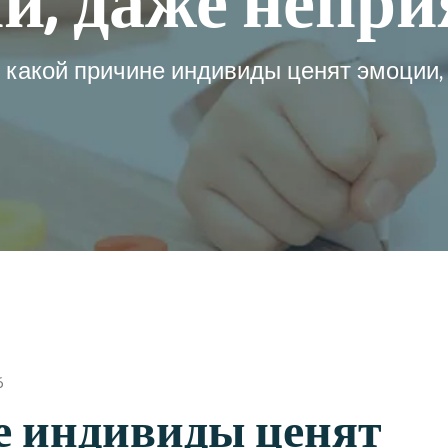
и, даже непр
 какой причине индивиды ценят эмоции,
6
е индивиды ценят