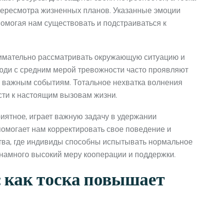
и пересмотра жизненных планов. Указанные эмоции
помогая нам существовать и подстраиваться к
нимательно рассматривать окружающую ситуацию и
юди с средним мерой тревожности часто проявляют
м важным событиям. Тотальное нехватка волнения
сти к настоящим вызовам жизни.
риятное, играет важную задачу в удержании
помогает нам корректировать свое поведение и
ства, где индивиды способны испытывать нормальное
 намного высокий меру кооперации и поддержки.
 как тоска повышает