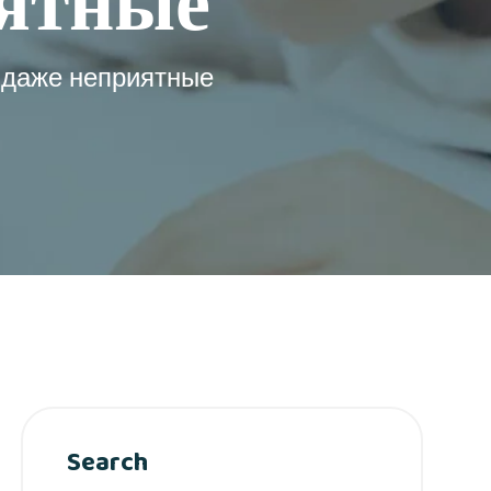
иятные
 даже неприятные
Search