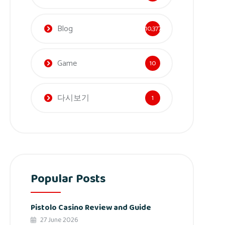
Blog
10,377
Game
10
다시보기
1
Popular Posts
Pistolo Casino Review and Guide
27 June 2026