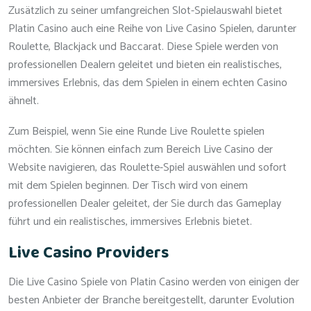
Zusätzlich zu seiner umfangreichen Slot-Spielauswahl bietet
Platin Casino auch eine Reihe von Live Casino Spielen, darunter
Roulette, Blackjack und Baccarat. Diese Spiele werden von
professionellen Dealern geleitet und bieten ein realistisches,
immersives Erlebnis, das dem Spielen in einem echten Casino
ähnelt.
Zum Beispiel, wenn Sie eine Runde Live Roulette spielen
möchten. Sie können einfach zum Bereich Live Casino der
Website navigieren, das Roulette-Spiel auswählen und sofort
mit dem Spielen beginnen. Der Tisch wird von einem
professionellen Dealer geleitet, der Sie durch das Gameplay
führt und ein realistisches, immersives Erlebnis bietet.
Live Casino Providers
Die Live Casino Spiele von Platin Casino werden von einigen der
besten Anbieter der Branche bereitgestellt, darunter Evolution