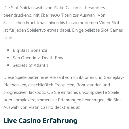
Die Slot-Spielauswahl von Platin Casino ist besonders
beeindruckend, mit über 1500 Titeln zur Auswahl. Von
klassischen Fruchtmaschinen bis hin zu modernen Video-Slots
ist für jeden Spielertyp etwas dabei. Einige beliebte Slot Games
sind:
Big Bass Bonanza
San Quentin 2: Death Row
Secrets of Atlantis
Diese Spiele bieten eine Vielzahl von Funktionen und Gameplay-
Mechaniken, einschließlich Freispielen, Bonusrunden und
progressiven Jackpots. Ob Sie einfache, unkomplizierte Spiele
oder komplexere, immersive Erfahrungen bevorzugen, die Slot-
Auswahl von Platin Casino deckt alles ab.
Live Casino Erfahrung