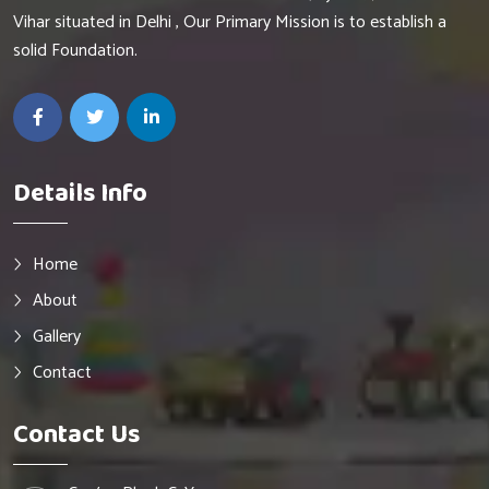
Vihar situated in Delhi , Our Primary Mission is to establish a
solid Foundation.
Details Info
Home
About
Gallery
Contact
Contact Us