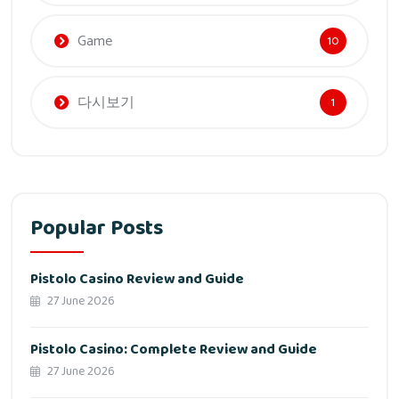
Game
10
다시보기
1
Popular Posts
Pistolo Casino Review and Guide
27 June 2026
Pistolo Casino: Complete Review and Guide
27 June 2026