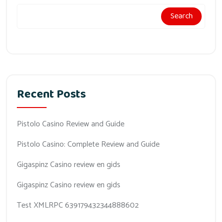
Search
Recent Posts
Pistolo Casino Review and Guide
Pistolo Casino: Complete Review and Guide
Gigaspinz Casino review en gids
Gigaspinz Casino review en gids
Test XMLRPC 639179432344888602