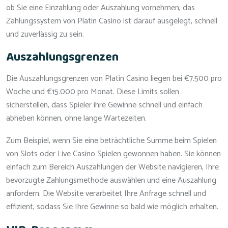
ob Sie eine Einzahlung oder Auszahlung vornehmen, das
Zahlungssystem von Platin Casino ist darauf ausgelegt, schnell
und zuverlässig zu sein.
Auszahlungsgrenzen
Die Auszahlungsgrenzen von Platin Casino liegen bei €7.500 pro
Woche und €15.000 pro Monat. Diese Limits sollen
sicherstellen, dass Spieler ihre Gewinne schnell und einfach
abheben können, ohne lange Wartezeiten.
Zum Beispiel, wenn Sie eine beträchtliche Summe beim Spielen
von Slots oder Live Casino Spielen gewonnen haben. Sie können
einfach zum Bereich Auszahlungen der Website navigieren, Ihre
bevorzugte Zahlungsmethode auswählen und eine Auszahlung
anfordern. Die Website verarbeitet Ihre Anfrage schnell und
effizient, sodass Sie Ihre Gewinne so bald wie möglich erhalten.