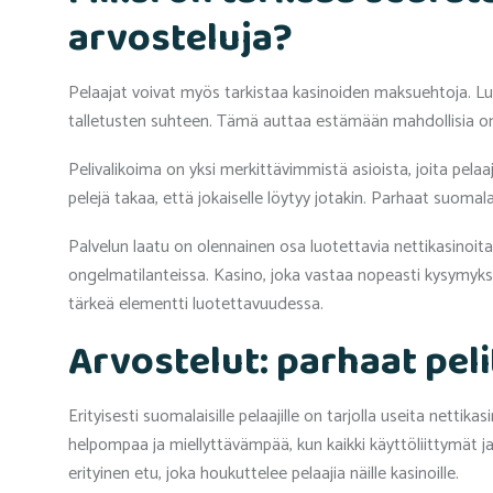
arvosteluja?
Pelaajat voivat myös tarkistaa kasinoiden maksuehtoja. Luo
talletusten suhteen. Tämä auttaa estämään mahdollisia ong
Pelivalikoima on yksi merkittävimmistä asioista, joita pelaa
pelejä takaa, että jokaiselle löytyy jotakin. Parhaat suomala
Palvelun laatu on olennainen osa luotettavia nettikasinoita
ongelmatilanteissa. Kasino, joka vastaa nopeasti kysymyksi
tärkeä elementti luotettavuudessa.
Arvostelut: parhaat pel
Erityisesti suomalaisille pelaajille on tarjolla useita nett
helpompaa ja miellyttävämpää, kun kaikki käyttöliittymät ja
erityinen etu, joka houkuttelee pelaajia näille kasinoille.