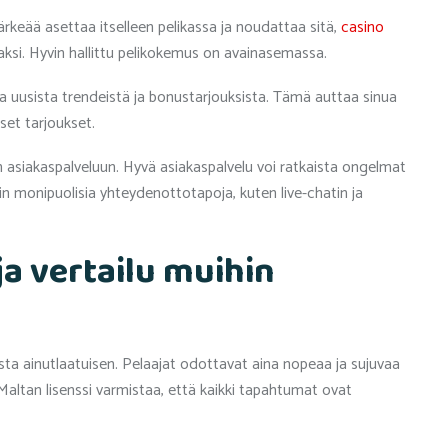
tärkeää asettaa itselleen pelikassa ja noudattaa sitä,
casino
ksi. Hyvin hallittu pelikokemus on avainasemassa.
a uusista trendeistä ja bonustarjouksista. Tämä auttaa sinua
set tarjoukset.
n asiakaspalveluun. Hyvä asiakaspalvelu voi ratkaista ongelmat
in monipuolisia yhteydenottotapoja, kuten live-chatin ja
ja vertailu muihin
ta ainutlaatuisen. Pelaajat odottavat aina nopeaa ja sujuvaa
altan lisenssi varmistaa, että kaikki tapahtumat ovat