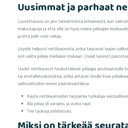
Uusimmat ja parhaat ne
Luotettavuus on yksi tärkeimmistä kriteereistä, kun valitset
maksutapoja ja että sillä on hyvä maine pelaajien keskuude
ja että pelit ovat reiluja.
Löydät helposti nettikasinoita, jotka tarjoavat laajan valik
voit valita pelejä mielialasi mukaan. Useat kasinot panostav
Uudet nettikasinot houkuttelevat pelaajia ainutlaatuisilla bon
tai ensitalletusbonuksia, jotka antavat sinulle lisää peliaik
vaihtoehtoihin ennen päätöksentekoa.
Käytä nettikasinoiden tarjoamia työkaluja vastuullise
Älä pelaa yli varojesi, ja aseta rajat.
Tee taukoja pelatessasi.
Miksi on tärkeää seurat