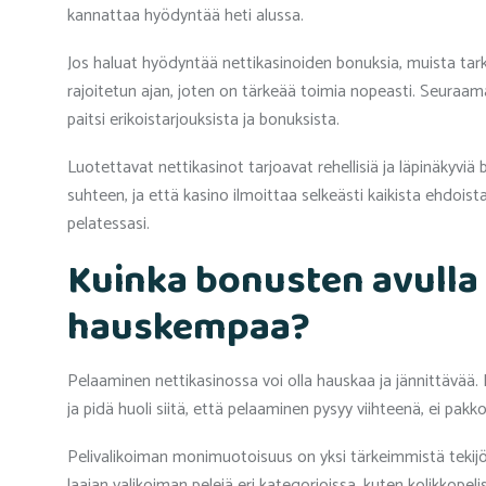
kannattaa hyödyntää heti alussa.
Jos haluat hyödyntää nettikasinoiden bonuksia, muista tar
rajoitetun ajan, joten on tärkeää toimia nopeasti. Seuraamal
paitsi erikoistarjouksista ja bonuksista.
Luotettavat nettikasinot tarjoavat rehellisiä ja läpinäkyvi
suhteen, ja että kasino ilmoittaa selkeästi kaikista ehdo
pelatessasi.
Kuinka bonusten avulla
hauskempaa?
Pelaaminen nettikasinossa voi olla hauskaa ja jännittävää. 
ja pidä huoli siitä, että pelaaminen pysyy viihteenä, ei pakk
Pelivalikoiman monimuotoisuus on yksi tärkeimmistä tekijöi
laajan valikoiman pelejä eri kategorioissa, kuten kolikkopel