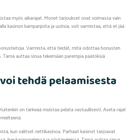
kistaa myös aikarajat. Monet tarjoukset ovat voimassa vain
la kasinon kampanjoita ja uutisia, voit varmistaa, että et jää
ä bonustietoja. Varmista, että tiedät, mitä odottaa bonusten
ista. Tämä auttaa sinua tekemään parempia päätöksiä
 voi tehdä pelaamisesta
Kuitenkin on tärkeää muistaa pelata vastuullisesti. Aseta rajat
omielteenä.
stä, kun valitset nettikasinoa. Parhaat kasinot tarjoavat
issä, live-kasinopeleissä ja pöytäpeleissä. Tämä auttaa sinua