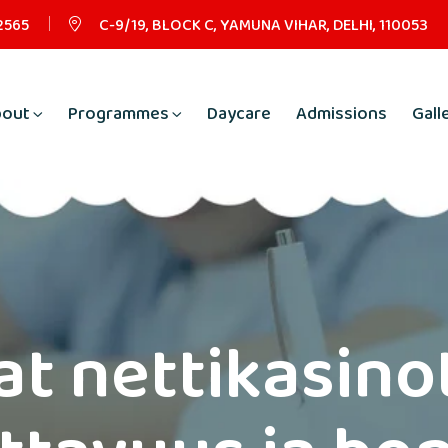
2565
C-9/19, BLOCK C, YAMUNA VIHAR, DELHI, 110053
bout
Programmes
Daycare
Admissions
Gall
t nettikasino