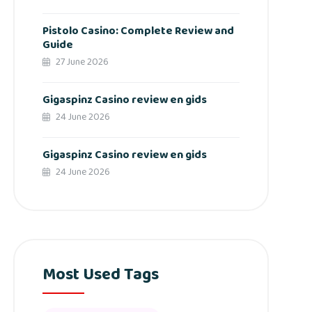
Pistolo Casino: Complete Review and
Guide
27 June 2026
Gigaspinz Casino review en gids
24 June 2026
Gigaspinz Casino review en gids
24 June 2026
Most Used Tags