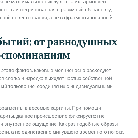
я не максимальностью чувств, а их гармонией
ость, интегрированная в разумный обстановку,
ьной повествования, а не в фрагментированный
бытий: от равнодушных
оспоминаниям
 этапе фактов, каковые молниеносно расходуют
я слегка и изредка выходят частью собственной
ый толкование, соединяя их с индивидуальными
фрагменты в весомые картины. При помощи
бариты: данное происшествие фиксируется не
н и внутреннее ощущение. Как раз подобные образы
ти, а не единственно минувшего временного потока.