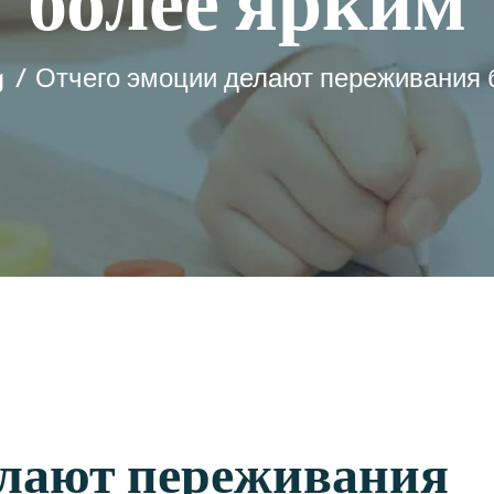
более ярким
g
Отчего эмоции делают переживания 
елают переживания