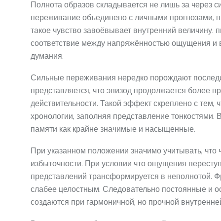
Полнота образов складывается не лишь за через си
переживание объединено с личными прогнозами, 
такое чувство завоёвывает внутренний величину. 
соответствие между напряжённостью ощущения и в
думания.
Сильные переживания нередко порождают последс
представляется, что эпизод продолжается более пр
действительности. Такой эффект скреплено с тем, 
хронологии, заполняя представление тонкостями.
памяти как крайне значимые и насыщенные.
При указанном положении значимо учитывать, что
избыточности. При условии что ощущения переступ
представлений трансформируется в неполнотой. Фр
слабее целостным. Следовательно постоянные и о
создаются при гармоничной, но прочной внутренне