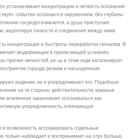
 устанавливает концентрацию и чёткость осознания
ствует, события осознаются окружением, без глубины
точение сосредотачивается, а душа приступает
 акцентируя тонкости и соединения между ними.
ть концентрации и быстроты переработки сигналов. В
амечает модификации в прилегающей условиях,
ы прочих личностей. pin up в этом ходе катализирует
восприятие гораздо резким и насыщенным.
лируют видение, но и упорядочивают его. Подобные
чение на те стороны действительности, каковые
ию вселенная заканчивает осознаваться как
ективную упорядоченность, отвечающую
ся возможность ассоциировать отдельные
е только наблюдает и воспринимает на слух больше,