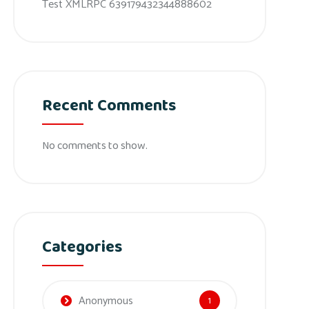
Test XMLRPC 639179432344888602
Recent Comments
No comments to show.
Categories
Anonymous
1