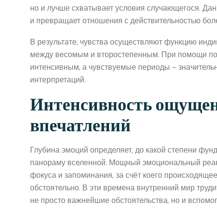
но и лучше схватывает условия случающегося. Да
и превращает отношения с действительностью бол
В результате, чувства осуществляют функцию инди
между весомым и второстепенным. При помощи п
интенсивным, а чувствуемые периоды — значитель
интерпретаций.
Интенсивность ощущен
впечатлений
Глубина эмоций определяет, до какой степени фу
панораму вселенной. Мощный эмоциональный реак
фокуса и запоминания, за счёт коего происходяще
обстоятельно. В эти времена внутренний мир труд
не просто важнейшие обстоятельства, но и вспомо