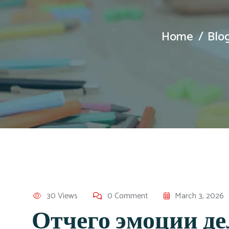
Home
Blo
30 Views
0 Comment
March 3, 2026
Отчего эмоции д