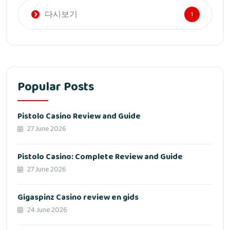
다시보기
1
Popular Posts
Pistolo Casino Review and Guide
27 June 2026
Pistolo Casino: Complete Review and Guide
27 June 2026
Gigaspinz Casino review en gids
24 June 2026