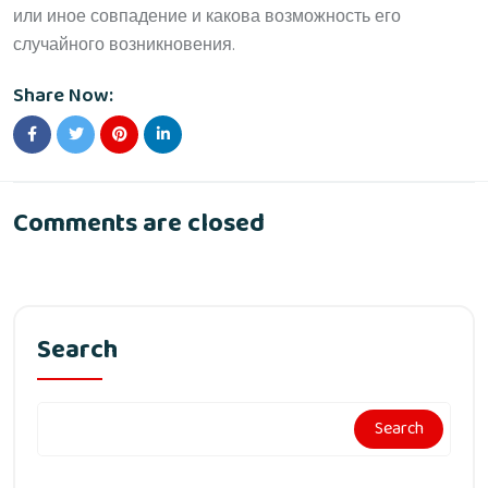
или иное совпадение и какова возможность его
случайного возникновения.
Share Now:
Comments are closed
Search
Search