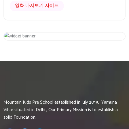
영화 다시보기 사이트
Get 20% Off
Hurry Up
Mountain Kids Pre School established in July 2019, Yamuna
Vihar situated in Delhi , Our Primary Mission is to establish a
solid Foundation.