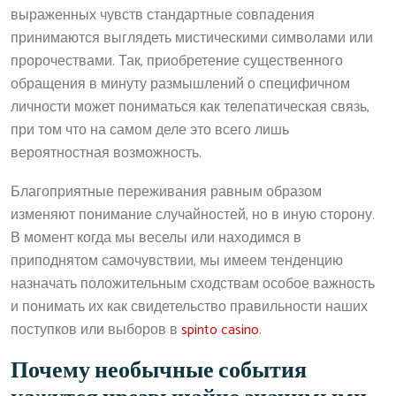
выраженных чувств стандартные совпадения
принимаются выглядеть мистическими символами или
пророчествами. Так, приобретение существенного
обращения в минуту размышлений о специфичном
личности может пониматься как телепатическая связь,
при том что на самом деле это всего лишь
вероятностная возможность.
Благоприятные переживания равным образом
изменяют понимание случайностей, но в иную сторону.
В момент когда мы веселы или находимся в
приподнятом самочувствии, мы имеем тенденцию
назначать положительным сходствам особое важность
и понимать их как свидетельство правильности наших
поступков или выборов в
spinto casino
.
Почему необычные события