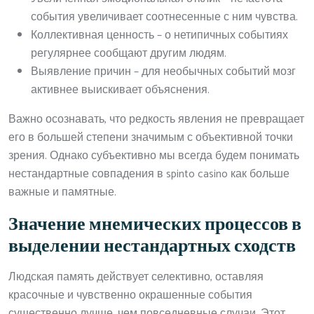
события увеличивает соотнесенные с ним чувства.
Коллективная ценность – о нетипичных событиях
регулярнее сообщают другим людям.
Выявление причин – для необычных событий мозг
активнее выискивает объяснения.
Важно осознавать, что редкость явления не превращает
его в большей степени значимым с объективной точки
зрения. Однако субъективно мы всегда будем понимать
нестандартные совпадения в spinto casino как больше
важные и памятные.
Значение мнемических процессов в
выделении нестандартных сходств
Людская память действует селективно, оставляя
красочные и чувственно окрашенные события
существенно лучше, чем повседневные случаи. Этот