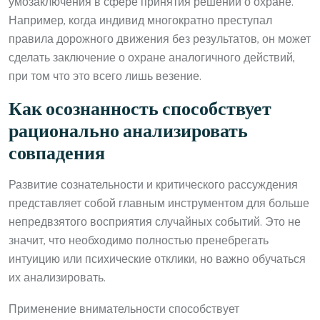
умозаключения в сфере принятия решений о охране.
Например, когда индивид многократно преступал
правила дорожного движения без результатов, он может
сделать заключение о охране аналогичного действий,
при том что это всего лишь везение.
Как осознанность способствует
рационально анализировать
совпадения
Развитие сознательности и критического рассуждения
представляет собой главным инструментом для больше
непредвзятого восприятия случайных событий. Это не
значит, что необходимо полностью пренебрегать
интуицию или психические отклики, но важно обучаться
их анализировать.
Применение внимательности способствует