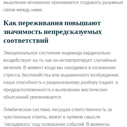
мышление мгновенно принимается создавать разумные
связи между ними.
Как переживания повышают
значимость непредсказуемых
соответствий
Эмоциональное состояние индивида кардинально
воздействует на то, как он интерпретирует случайные
явления. В момент когда мы находимся в положении
стресса, беспокойства или выраженного возбуждения,
наша способность к рациональному разбору падает, а
предрасположенность к выявлению мистических
объяснений увеличивается.
Лимбическая система, несущая ответственность за
чувственные ответы, может в прямом смысле
“овладевать” ход толкования событий. В моменты