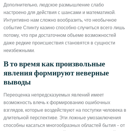
Дополнительно, людское размышление слабо
настроено для действия с шансами и математикой.
Интуитивно нам сложно вообразить, что необычное
событие Спинту казино способно случиться всего лишь
потому, что при достаточном объеме возможностей
даже редкие происшествия становятся в сущности
неизбежными.
В то время как произвольные
явления формируют неверные
выводы
Переоценка непредсказуемых явлений имеет
возможность влечь к формированию ошибочных
взглядов, которые воздействуют на поступки человека в
длительной перспективе. Эти ложные умозаключения
способны касаться многообразных областей бытия – от