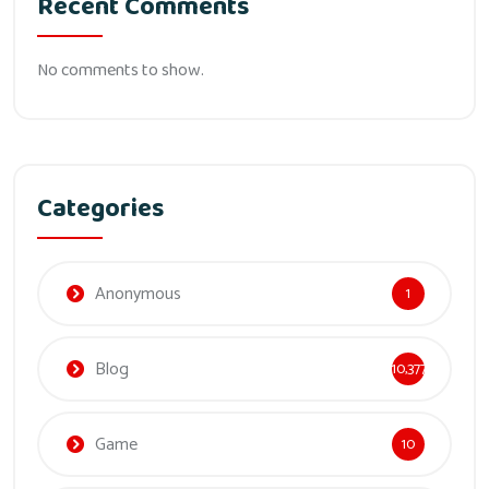
Recent Comments
No comments to show.
Categories
Anonymous
1
Blog
10,377
Game
10