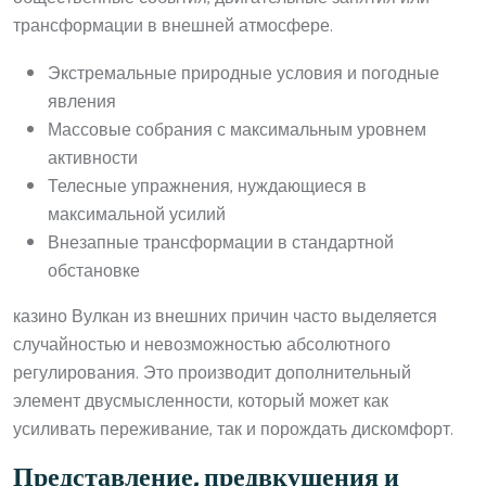
трансформации в внешней атмосфере.
Экстремальные природные условия и погодные
явления
Массовые собрания с максимальным уровнем
активности
Телесные упражнения, нуждающиеся в
максимальной усилий
Внезапные трансформации в стандартной
обстановке
казино Вулкан из внешних причин часто выделяется
случайностью и невозможностью абсолютного
регулирования. Это производит дополнительный
элемент двусмысленности, который может как
усиливать переживание, так и порождать дискомфорт.
Представление, предвкушения и