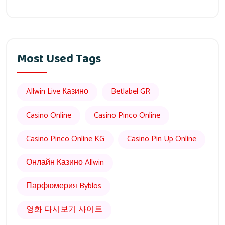
Most Used Tags
Allwin Live Казино
Betlabel GR
Casino Online
Casino Pinco Online
Casino Pinco Online KG
Casino Pin Up Online
Онлайн Казино Allwin
Парфюмерия Byblos
영화 다시보기 사이트