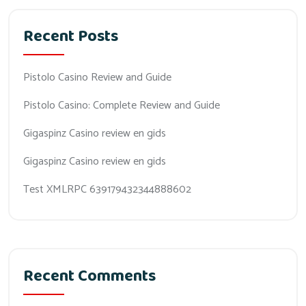
Recent Posts
Pistolo Casino Review and Guide
Pistolo Casino: Complete Review and Guide
Gigaspinz Casino review en gids
Gigaspinz Casino review en gids
Test XMLRPC 639179432344888602
Recent Comments