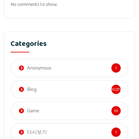
No comments to show.
Categories
Anonymous
1
Blog
10,377
Game
10
다시보기
1