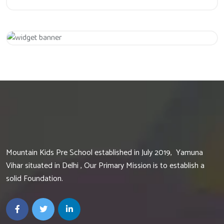
Get 20% Off
Hurry Up
Mountain Kids Pre School established in July 2019, Yamuna
Vihar situated in Delhi , Our Primary Mission is to establish a
solid Foundation.