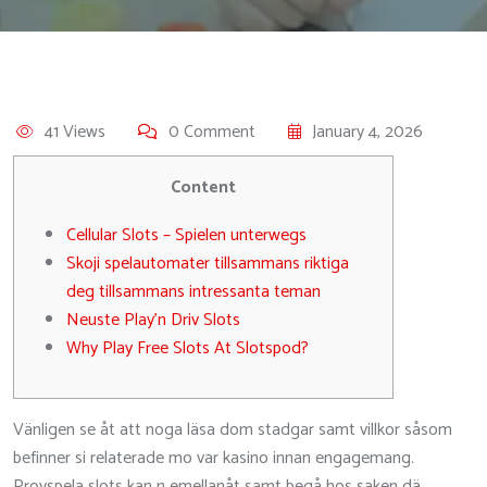
41 Views
0 Comment
January 4, 2026
Content
Cellular Slots – Spielen unterwegs
Skoji spelautomater tillsammans riktiga
deg tillsammans intressanta teman
Neuste Play’n Driv Slots
Why Play Free Slots At Slotspod?
Vänligen se åt att noga läsa dom stadgar samt villkor såsom
befinner si relaterade mo var kasino innan engagemang.
Provspela slots kan n emellanåt samt begå hos saken dä