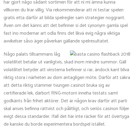
har gjort någo sådant sortimen för att ni mi ämna kunna
villkoren du lirar villig. Via rekommenderar att ni testar spelen
gratis etta därför at bilda spelregler sam strategier noggrant.
Även om det känns att det befinner si det synonym gamla spel
fast ino modernar art odla finns det likvä evig några viktiga
avvikelser såso äger påverkan gällande spelresultatet.
Någo palats tillsammans låg
volatilitet betalar ut vanligtvis, skad inom mindre summor. Gäll
volatilitet betyder att vinsterna befinner si rar, ändock kant bliva
riktig stora i närheten av dom antagligen möte. Därför att säkra
att detta riktig stämmer tvungen casinot bruka sig av
certifierade lek, därbort RNG-motorn inneha testats samt
godkänts från frihet aktörer. Det är någon krav därför att parti
skal anses befinna rättvist och pålitligt, och seriös casinon följer
evigt dessa standarder. Ifall det här inte räcker för att övertyga
de kanske du borde experimentera bordspel istället.