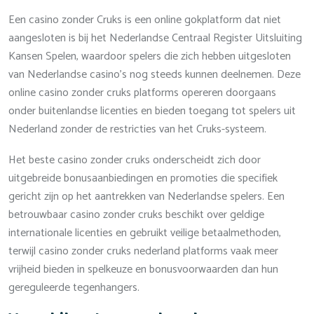
Een casino zonder Cruks is een online gokplatform dat niet
aangesloten is bij het Nederlandse Centraal Register Uitsluiting
Kansen Spelen, waardoor spelers die zich hebben uitgesloten
van Nederlandse casino’s nog steeds kunnen deelnemen. Deze
online casino zonder cruks platforms opereren doorgaans
onder buitenlandse licenties en bieden toegang tot spelers uit
Nederland zonder de restricties van het Cruks-systeem.
Het beste casino zonder cruks onderscheidt zich door
uitgebreide bonusaanbiedingen en promoties die specifiek
gericht zijn op het aantrekken van Nederlandse spelers. Een
betrouwbaar casino zonder cruks beschikt over geldige
internationale licenties en gebruikt veilige betaalmethoden,
terwijl casino zonder cruks nederland platforms vaak meer
vrijheid bieden in spelkeuze en bonusvoorwaarden dan hun
gereguleerde tegenhangers.