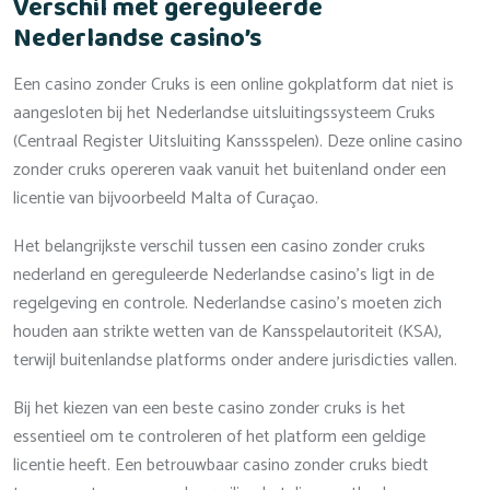
Verschil met gereguleerde
Nederlandse casino’s
Een casino zonder Cruks is een online gokplatform dat niet is
aangesloten bij het Nederlandse uitsluitingssysteem Cruks
(Centraal Register Uitsluiting Kanssspelen). Deze online casino
zonder cruks opereren vaak vanuit het buitenland onder een
licentie van bijvoorbeeld Malta of Curaçao.
Het belangrijkste verschil tussen een casino zonder cruks
nederland en gereguleerde Nederlandse casino’s ligt in de
regelgeving en controle. Nederlandse casino’s moeten zich
houden aan strikte wetten van de Kansspelautoriteit (KSA),
terwijl buitenlandse platforms onder andere jurisdicties vallen.
Bij het kiezen van een beste casino zonder cruks is het
essentieel om te controleren of het platform een geldige
licentie heeft. Een betrouwbaar casino zonder cruks biedt