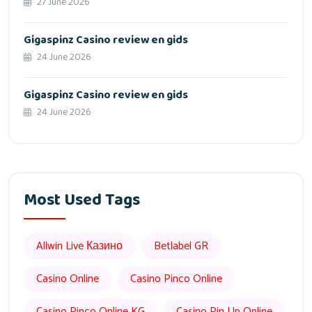
27 June 2026
Gigaspinz Casino review en gids
24 June 2026
Gigaspinz Casino review en gids
24 June 2026
Most Used Tags
Allwin Live Казино
Betlabel GR
Casino Online
Casino Pinco Online
Casino Pinco Online KG
Casino Pin Up Online