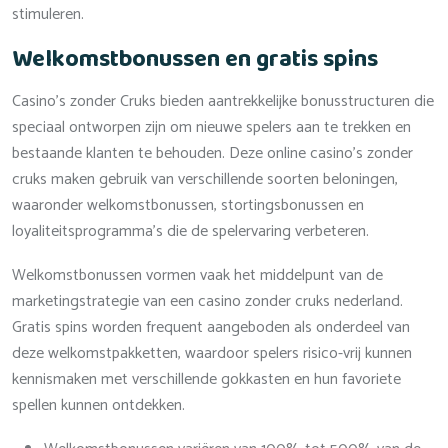
stimuleren.
Welkomstbonussen en gratis spins
Casino’s zonder Cruks bieden aantrekkelijke bonusstructuren die
speciaal ontworpen zijn om nieuwe spelers aan te trekken en
bestaande klanten te behouden. Deze online casino’s zonder
cruks maken gebruik van verschillende soorten beloningen,
waaronder welkomstbonussen, stortingsbonussen en
loyaliteitsprogramma’s die de spelervaring verbeteren.
Welkomstbonussen vormen vaak het middelpunt van de
marketingstrategie van een casino zonder cruks nederland.
Gratis spins worden frequent aangeboden als onderdeel van
deze welkomstpakketten, waardoor spelers risico-vrij kunnen
kennismaken met verschillende gokkasten en hun favoriete
spellen kunnen ontdekken.