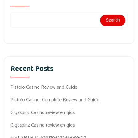
Search
Recent Posts
Pistolo Casino Review and Guide
Pistolo Casino: Complete Review and Guide
Gigaspinz Casino review en gids
Gigaspinz Casino review en gids
Test XMLRPC 639179432344888602