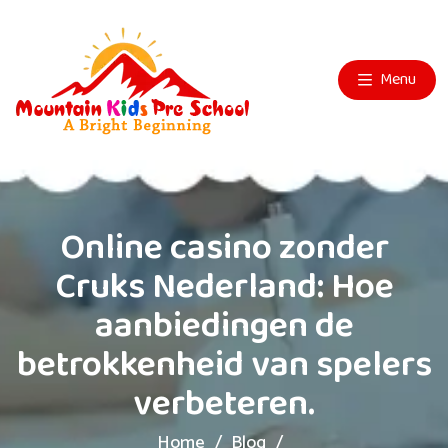
Menu
Online casino zonder
Cruks Nederland: Hoe
aanbiedingen de
betrokkenheid van spelers
verbeteren.
Home
Blog