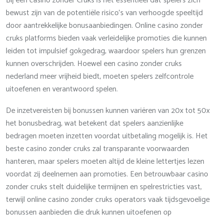
Bij een casino zonder Cruks is het essentieel dat spelers zich
bewust zijn van de potentiële risico’s van verhoogde speeltijd
door aantrekkelijke bonusaanbiedingen. Online casino zonder
cruks platforms bieden vaak verleidelijke promoties die kunnen
leiden tot impulsief gokgedrag, waardoor spelers hun grenzen
kunnen overschrijden. Hoewel een casino zonder cruks
nederland meer vrijheid biedt, moeten spelers zelfcontrole
uitoefenen en verantwoord spelen.
De inzetvereisten bij bonussen kunnen variëren van 20x tot 50x
het bonusbedrag, wat betekent dat spelers aanzienlijke
bedragen moeten inzetten voordat uitbetaling mogelijk is. Het
beste casino zonder cruks zal transparante voorwaarden
hanteren, maar spelers moeten altijd de kleine lettertjes lezen
voordat zij deelnemen aan promoties. Een betrouwbaar casino
zonder cruks stelt duidelijke termijnen en spelrestricties vast,
terwijl online casino zonder cruks operators vaak tijdsgevoelige
bonussen aanbieden die druk kunnen uitoefenen op