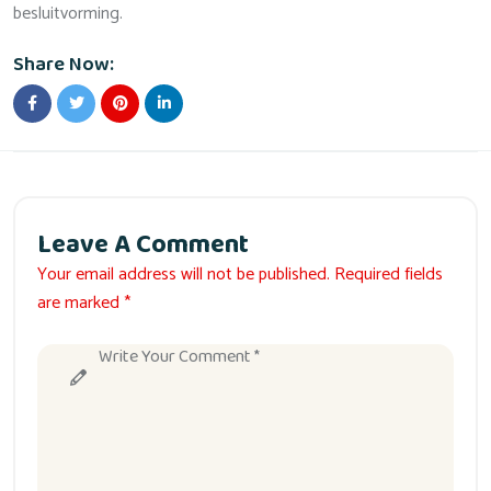
besluitvorming.
Share Now:
Leave A Comment
Your email address will not be published. Required fields
are marked *