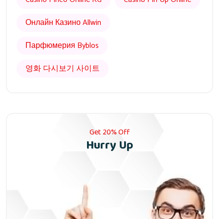
Онлайн Казино Allwin
Парфюмерия Byblos
영화 다시보기 사이트
Get 20% Off
Hurry Up