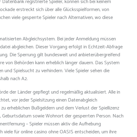
r Datenbank registrierte Spieler, können sich bei keinem
ockade erstreckt sich über alle Glücksspielformen, von
chen viele gesperrte Spieler nach Alternativen, wo diese
omatisierten Abgleichsystem. Bei jeder Anmeldung müssen
rdatei abgleichen. Dieser Vorgang erfolgt in Echtzeit-Abfrage
ung. Die Sperrung gilt bundesweit und anbieterübergreifend
rre von Behörden kann erheblich länger dauern. Das System
 und Spielsucht zu verhindern. Viele Spieler sehen die
shalb nach A2.
e der Länder gepflegt und regelmäßig aktualisiert. Alle in
htet, vor jeder Spielsitzung einen Datenabgleich
zu erheblichen Bußgeldern und dem Verlust der Spiellizenz
, Geburtsdatum sowie Wohnort der gesperrten Person. Nach
nentfernung – Spieler müssen aktiv die Aufhebung
h viele für online casino ohne OASIS entscheiden, um ihre