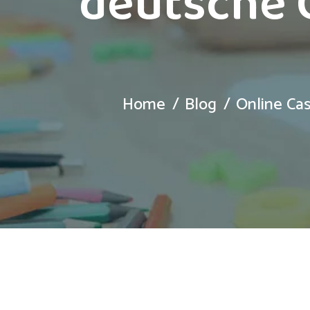
deutsche 
Home
Blog
Online Ca