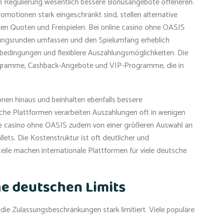
n Regulierung wesentlich bessere Bonusangebote offerieren.
romotionen stark eingeschränkt sind, stellen alternative
n Quoten und Freispielen. Bei online casino ohne OASIS
lungsrunden umfassen und den Spielumfang erheblich
bedingungen und flexiblere Auszahlungsmöglichkeiten. Die
ogramme, Cashback-Angebote und VIP-Programme, die in
nen hinaus und beinhalten ebenfalls bessere
che Plattformen verarbeiten Auszahlungen oft in wenigen
line casino ohne OASIS zudem von einer größeren Auswahl an
ets. Die Kostenstruktur ist oft deutlicher und
teile machen internationale Plattformen für viele deutsche
e deutschen Limits
h die Zulassungsbeschränkungen stark limitiert. Viele populäre