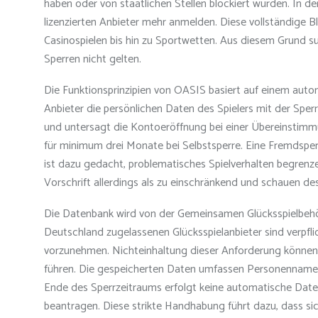
haben oder von staatlichen Stellen blockiert wurden. In de
lizenzierten Anbieter mehr anmelden. Diese vollständige Bl
Casinospielen bis hin zu Sportwetten. Aus diesem Grund su
Sperren nicht gelten.
Die Funktionsprinzipien von OASIS basiert auf einem aut
Anbieter die persönlichen Daten des Spielers mit der Sper
und untersagt die Kontoeröffnung bei einer Übereinstimm
für minimum drei Monate bei Selbstsperre. Eine Fremdspe
ist dazu gedacht, problematisches Spielverhalten begrenzen
Vorschrift allerdings als zu einschränkend und schauen de
Die Datenbank wird von der Gemeinsamen Glücksspielbehörd
Deutschland zugelassenen Glücksspielanbieter sind verpflic
vorzunehmen. Nichteinhaltung dieser Anforderung können 
führen. Die gespeicherten Daten umfassen Personenname
Ende des Sperrzeitraums erfolgt keine automatische Date
beantragen. Diese strikte Handhabung führt dazu, dass sic