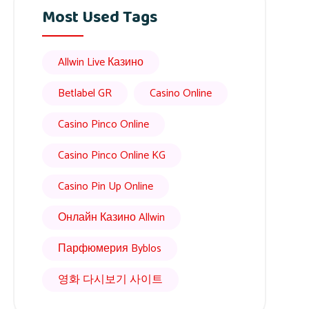
Most Used Tags
Allwin Live Казино
Betlabel GR
Casino Online
Casino Pinco Online
Casino Pinco Online KG
Casino Pin Up Online
Онлайн Казино Allwin
Парфюмерия Byblos
영화 다시보기 사이트