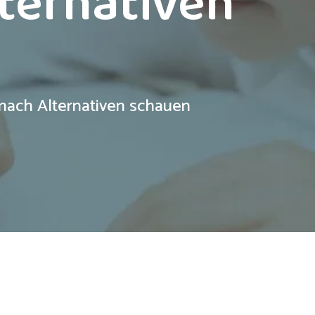
ternativen
nach Alternativen schauen