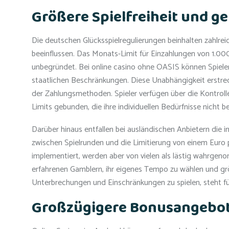
Größere Spielfreiheit und g
Die deutschen Glücksspielregulierungen beinhalten zahlrei
beeinflussen. Das Monats-Limit für Einzahlungen von 1.000
unbegründet. Bei online casino ohne OASIS können Spieler
staatlichen Beschränkungen. Diese Unabhängigkeit erstrec
der Zahlungsmethoden. Spieler verfügen über die Kontrolle
Limits gebunden, die ihre individuellen Bedürfnisse nicht b
Darüber hinaus entfallen bei ausländischen Anbietern die
zwischen Spielrunden und die Limitierung von einem Euro
implementiert, werden aber von vielen als lästig wahrgen
erfahrenen Gamblern, ihr eigenes Tempo zu wählen und grö
Unterbrechungen und Einschränkungen zu spielen, steht für
Großzügigere Bonusangebot