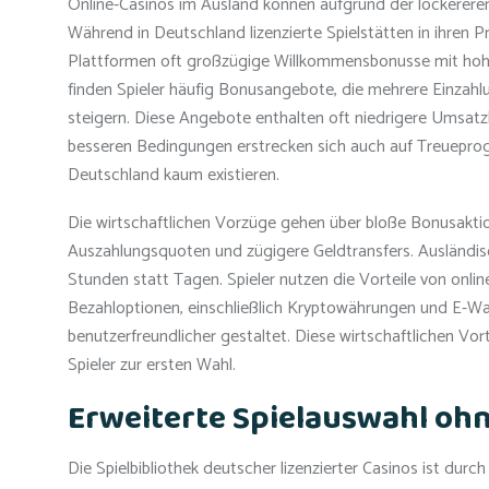
Online-Casinos im Ausland können aufgrund der lockerere
Während in Deutschland lizenzierte Spielstätten in ihren P
Plattformen oft großzügige Willkommensbonusse mit hohe
finden Spieler häufig Bonusangebote, die mehrere Einzah
steigern. Diese Angebote enthalten oft niedrigere Umsatz
besseren Bedingungen erstrecken sich auch auf Treuepr
Deutschland kaum existieren.
Die wirtschaftlichen Vorzüge gehen über bloße Bonusaktio
Auszahlungsquoten und zügigere Geldtransfers. Ausländis
Stunden statt Tagen. Spieler nutzen die Vorteile von on
Bezahloptionen, einschließlich Kryptowährungen und E-Wall
benutzerfreundlicher gestaltet. Diese wirtschaftlichen Vor
Spieler zur ersten Wahl.
Erweiterte Spielauswahl ohn
Die Spielbibliothek deutscher lizenzierter Casinos ist durc