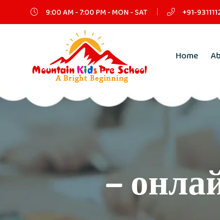
9:00 AM - 7:00 PM - MON - SAT
+91-931111
Home
A
– онла