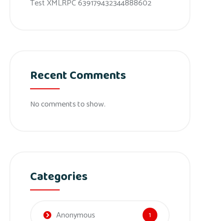
Test XMLRPC 639179432344888602
Recent Comments
No comments to show.
Categories
Anonymous
1