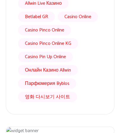
Allwin Live Казино
Betlabel GR
Casino Online
Casino Pinco Online
Casino Pinco Online KG
Casino Pin Up Online
Онлайн Казино Allwin
Парфюмерия Byblos
영화 다시보기 사이트