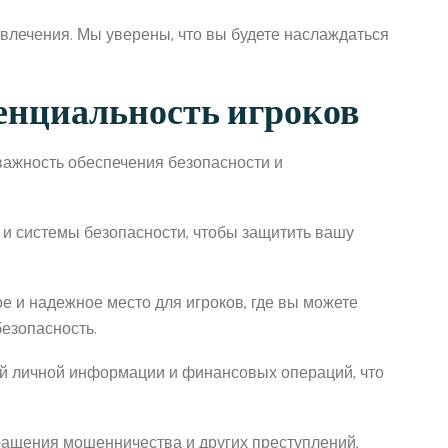
влечения. Мы уверены, что вы будете наслаждаться
енциальность игроков
 важность обеспечения безопасности и
 и системы безопасности, чтобы защитить вашу
е и надежное место для игроков, где вы можете
безопасность.
 личной информации и финансовых операций, что
ащения мошенничества и других преступлений,