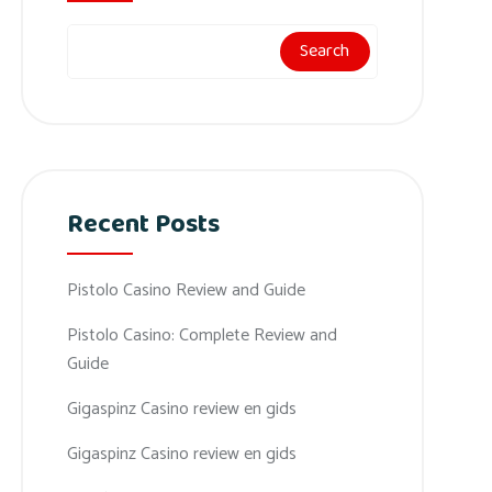
Search
Recent Posts
Pistolo Casino Review and Guide
Pistolo Casino: Complete Review and
Guide
Gigaspinz Casino review en gids
Gigaspinz Casino review en gids