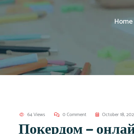
Home
64 Views
0 Comment
October 18, 20
Покердом – онлай