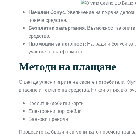
Начален бонус:
Увеличение на първия депозит
повече средства.
Безплатни завъртания:
Възможност за опитва
средства.
Промоции за лоялност:
Награди и бонуси за р
участие в платформата.
Методи на плащане
С цел да улесни игрите на своите потребители, Oly
внасяне и теглене на средства. Някои от тях включв
Кредитни/дебитни карти
Електронни портфейли
Банкови преводи
Процесите са бързи и сигурни, като повечето транз