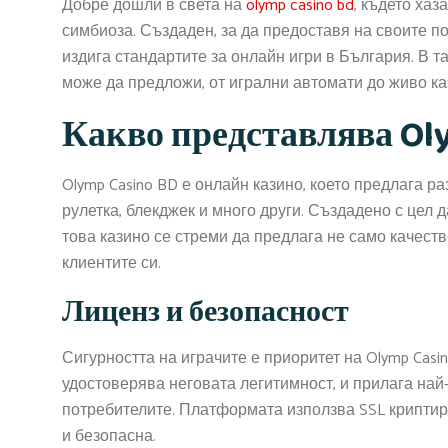
Добре дошли в света на
olymp casino bd
, където ха
симбиоза. Създаден, за да предоставя на своите п
издига стандартите за онлайн игри в България. В т
може да предложи, от игрални автомати до живо каз
Какво представлява Ol
Olymp Casino BD е онлайн казино, което предлага р
рулетка, блекджек и много други. Създадено с цел
това казино се стреми да предлага не само качеств
клиентите си.
Лиценз и безопасност
Сигурността на играчите е приоритет на Olymp Casin
удостоверява неговата легитимност, и прилага най
потребителите. Платформата използва SSL криптира
и безопасна.