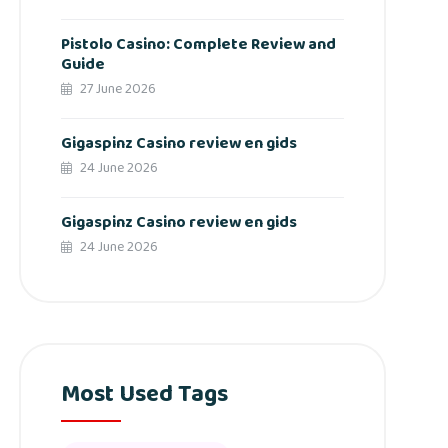
Pistolo Casino: Complete Review and
Guide
27 June 2026
Gigaspinz Casino review en gids
24 June 2026
Gigaspinz Casino review en gids
24 June 2026
Most Used Tags