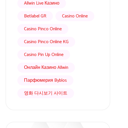
Allwin Live Казино
Betlabel GR
Casino Online
Casino Pinco Online
Casino Pinco Online KG
Casino Pin Up Online
Онлайн Казино Allwin
Парфюмерия Byblos
영화 다시보기 사이트