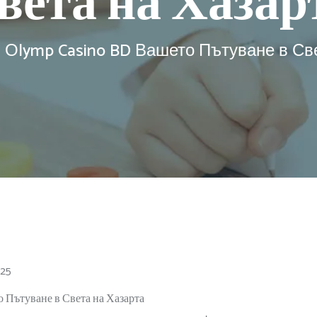
вета на Хазар
Оlymp Casino BD Вашето Пътуване в Св
025