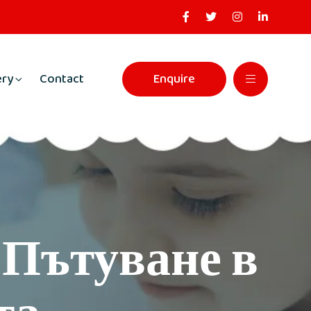
ery
Contact
Enquire
 Пътуване в