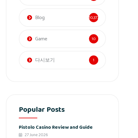
Blog
10,377
Game
10
다시보기
1
Popular Posts
Pistolo Casino Review and Guide
27 June 2026