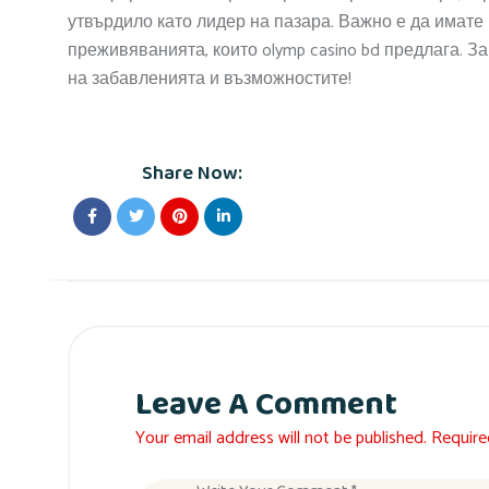
утвърдило като лидер на пазара. Важно е да имате
преживяванията, които olymp casino bd предлага. З
на забавленията и възможностите!
Share Now:
Leave A Comment
Your email address will not be published. Require