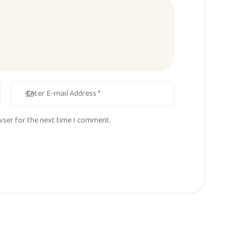
wser for the next time I comment.