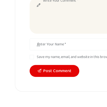
Save my name, email, and website in this bro
Post Comment