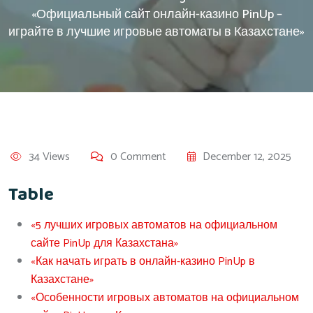
«Официальный сайт онлайн-казино PinUp –
играйте в лучшие игровые автоматы в Казахстане»
34 Views
0 Comment
December 12, 2025
Table
«5 лучших игровых автоматов на официальном
сайте PinUp для Казахстана»
«Как начать играть в онлайн-казино PinUp в
Казахстане»
«Особенности игровых автоматов на официальном