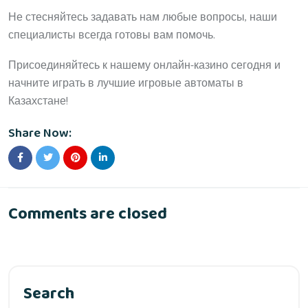
Не стесняйтесь задавать нам любые вопросы, наши
специалисты всегда готовы вам помочь.
Присоединяйтесь к нашему онлайн-казино сегодня и
начните играть в лучшие игровые автоматы в
Казахстане!
Share Now:
Comments are closed
Search