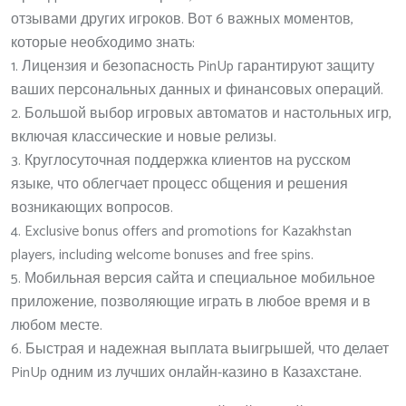
отзывами других игроков. Вот 6 важных моментов,
которые необходимо знать:
1. Лицензия и безопасность PinUp гарантируют защиту
ваших персональных данных и финансовых операций.
2. Большой выбор игровых автоматов и настольных игр,
включая классические и новые релизы.
3. Круглосуточная поддержка клиентов на русском
языке, что облегчает процесс общения и решения
возникающих вопросов.
4. Exclusive bonus offers and promotions for Kazakhstan
players, including welcome bonuses and free spins.
5. Мобильная версия сайта и специальное мобильное
приложение, позволяющие играть в любое время и в
любом месте.
6. Быстрая и надежная выплата выигрышей, что делает
PinUp одним из лучших онлайн-казино в Казахстане.