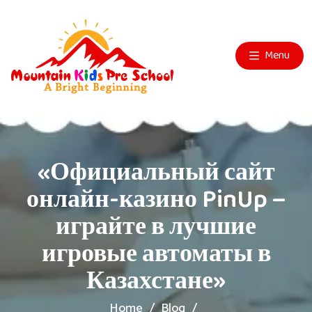
Menu
«Официальный сайт
онлайн-казино PinUp –
играйте в лучшие
игровые автоматы в
Казахстане»
Home
Blog