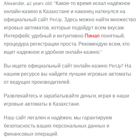
Alexander, 42 years old: “Какое-то время искал надёжное
онлайн-казино в Казахстане и наконец наткнулся на
официальный сайт PinUp. Здесь можно найти множество
игровых автоматов, которые подойдут всем вкусам.
Интерфейс удобный и интуитивно
Пинап
понятный,
процедура регистрации проста. Рекомендую всем, кто
ищет надежное и удобное онлайн-казино.”
Вы ищете официальный сайт онлайн-казино PinUp? На
нашем ресурсе вы найдете лучшие игровые автоматы
от ведущих производителей.
Развлекайтесь и зарабатывайте деньги, играя в наши
игровые автоматы в Казахстане.
Наш сайт легален и надёжен, мы гарантируем
безопасность ваших персональных данных и
финансовых операций.