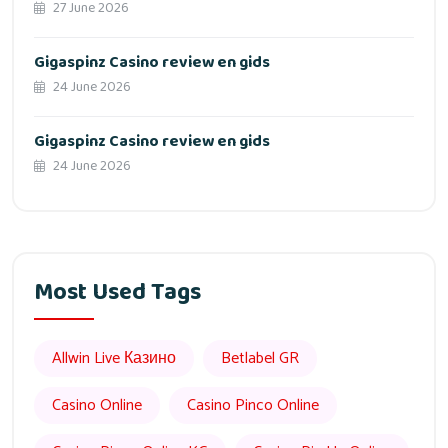
27 June 2026
Gigaspinz Casino review en gids
24 June 2026
Gigaspinz Casino review en gids
24 June 2026
Most Used Tags
Allwin Live Казино
Betlabel GR
Casino Online
Casino Pinco Online