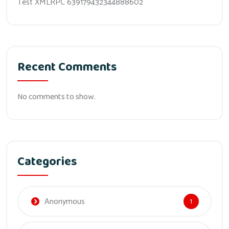
Test XMLRPC 639179432344888602
Recent Comments
No comments to show.
Categories
Anonymous
1