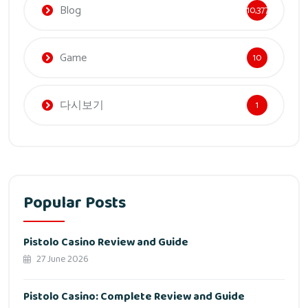
Blog
10,377
Game
10
다시보기
1
Popular Posts
Pistolo Casino Review and Guide
27 June 2026
Pistolo Casino: Complete Review and Guide