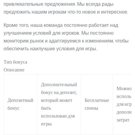
привлекательные предложения. Мы всегда рады
предложить нашим игрокам что-то новое и интересное.
Кроме того, наша команда постоянно работает над
улучшением условий для игроков. Мы постоянно
мониторим рынок и адаптируемся к изменениям, чтобы
обеспечить наилучшие условия для игры.
Тип бонуса
Описание
Дополнительный
Можно
бонус на депозит,
использо
Депозитный
который может
Бесплатные
для игры
бонус
быть
спины
дополни
использован для
затрат.
игры.