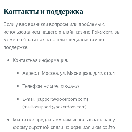
Контакты и поддержка
Если у вас возникли вопросы или проблемы с
использованием нашего онлайн казино Pokerdom, вы
можете обратиться к нашим специалистам по
поддержке.
Контактная информация:
Адрес: г. Москва, ул. Мясницкая, д. 12, стр. 1
Телефон: +7 (495) 123-45-67
E-mail: [support@pokerdom.com]
(mailto:support@pokerdom.com)
Мы также предлагаем вам использовать нашу
форму обратной связи на официальном сайте