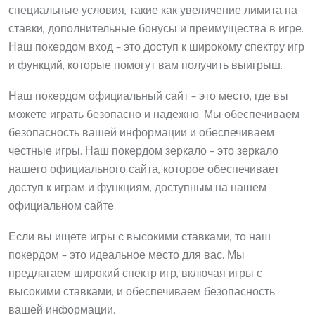
специальные условия, такие как увеличение лимита на
ставки, дополнительные бонусы и преимущества в игре.
Наш покердом вход – это доступ к широкому спектру игр
и функций, которые помогут вам получить выигрыш.
Наш покердом официальный сайт – это место, где вы
можете играть безопасно и надежно. Мы обеспечиваем
безопасность вашей информации и обеспечиваем
честные игры. Наш покердом зеркало – это зеркало
нашего официального сайта, которое обеспечивает
доступ к играм и функциям, доступным на нашем
официальном сайте.
Если вы ищете игры с высокими ставками, то наш
покердом – это идеальное место для вас. Мы
предлагаем широкий спектр игр, включая игры с
высокими ставками, и обеспечиваем безопасность
вашей информации.