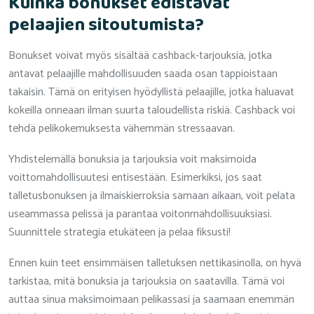
Kuinka bonukset edistävät
pelaajien sitoutumista?
Bonukset voivat myös sisältää cashback-tarjouksia, jotka
antavat pelaajille mahdollisuuden saada osan tappioistaan
takaisin. Tämä on erityisen hyödyllistä pelaajille, jotka haluavat
kokeilla onneaan ilman suurta taloudellista riskiä. Cashback voi
tehdä pelikokemuksesta vähemmän stressaavan.
Yhdistelemällä bonuksia ja tarjouksia voit maksimoida
voittomahdollisuutesi entisestään. Esimerkiksi, jos saat
talletusbonuksen ja ilmaiskierroksia samaan aikaan, voit pelata
useammassa pelissä ja parantaa voitonmahdollisuuksiasi.
Suunnittele strategia etukäteen ja pelaa fiksusti!
Ennen kuin teet ensimmäisen talletuksen nettikasinolla, on hyvä
tarkistaa, mitä bonuksia ja tarjouksia on saatavilla. Tämä voi
auttaa sinua maksimoimaan pelikassasi ja saamaan enemmän