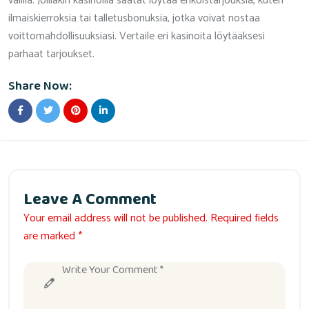
välillä. Joillakin kasinoilla saatat löytää erikoistarjouksia, kuten
ilmaiskierroksia tai talletusbonuksia, jotka voivat nostaa
voittomahdollisuuksiasi. Vertaile eri kasinoita löytääksesi
parhaat tarjoukset.
Share Now:
Leave A Comment
Your email address will not be published. Required fields
are marked *