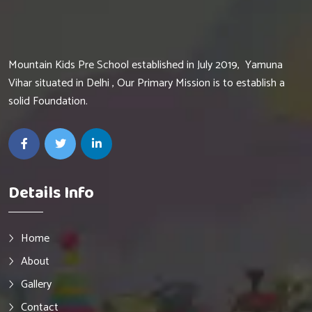
Mountain Kids Pre School established in July 2019, Yamuna
Vihar situated in Delhi , Our Primary Mission is to establish a
solid Foundation.
Details Info
Home
About
Gallery
Contact