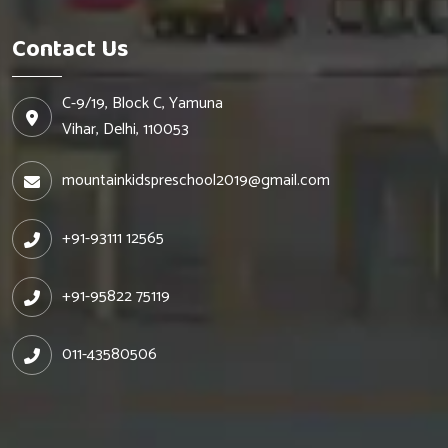
Contact Us
C-9/19, Block C, Yamuna
Vihar, Delhi, 110053
mountainkidspreschool2019@gmail.com
+91-93111 12565
+91-95822 75119
011-43580506