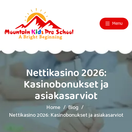
Menu
Nettikasino 2026:
Kasinobonukset ja
asiakasarviot
Home
Blog
Nettikasino 2026: Kasinobonukset ja asiakasarviot