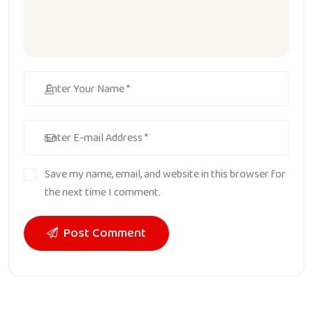
Save my name, email, and website in this browser for
the next time I comment.
Post Comment