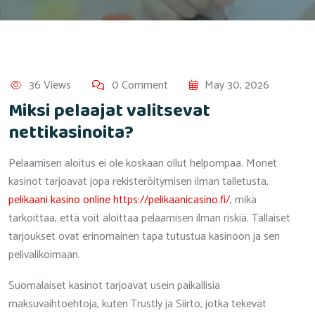
36 Views
0 Comment
May 30, 2026
Miksi pelaajat valitsevat
nettikasinoita?
Pelaamisen aloitus ei ole koskaan ollut helpompaa. Monet
kasinot tarjoavat jopa rekisteröitymisen ilman talletusta,
pelikaani kasino online https://pelikaanicasino.fi/
, mikä
tarkoittaa, että voit aloittaa pelaamisen ilman riskiä. Tällaiset
tarjoukset ovat erinomainen tapa tutustua kasinoon ja sen
pelivalikoimaan.
Suomalaiset kasinot tarjoavat usein paikallisia
maksuvaihtoehtoja, kuten Trustly ja Siirto, jotka tekevät