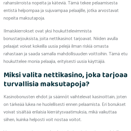
rahansiirroista nopeita ja käteviä. Tämä tekee pelaamisesta
entistä helpompaa ja sujuvampaa pelaajille, jotka arvostavat
nopeita maksutapoja.
Ilmaiskierrokset ovat yksi houkuttelevimmista
bonustarjouksista, joita nettikasinot tarjoavat. Niiden avulla
pelaajat voivat kokeilla uusia pelejä ilman riskiä omasta
rahastaan ja saada samalla mahdollisuuden voittoihin. Tämä etu
houkuttelee monia pelaajia, erityisesti uusia käyttäjiä.
Miksi valita nettikasino, joka tarjoaa
turvallisia maksutapoja?
Kasinobonusten ehdot ja säännöt vaihtelevat kasinoittain, joten
on tärkeää lukea ne huolellisesti ennen pelaamista. Eri bonukset
voivat sisältää erilaisia kierrätysvaatimuksia, mikä vaikuttaa
siihen, kuinka helposti voit nostaa voitot.