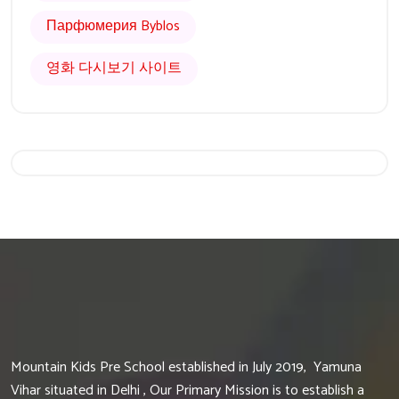
Парфюмерия Byblos
영화 다시보기 사이트
Get 20% Off
Hurry Up
Mountain Kids Pre School established in July 2019, Yamuna
Vihar situated in Delhi , Our Primary Mission is to establish a