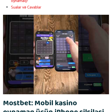
oynamaq?
Sualar və Cavablar
Mostbet: Mobil kasino