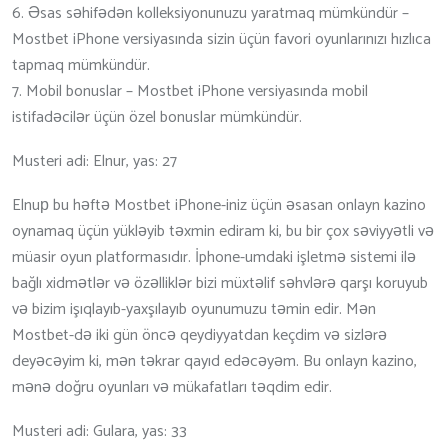
6. Əsas səhifədən kolleksiyonunuzu yaratmaq mümkündür –
Mostbet iPhone versiyasında sizin üçün favori oyunlarınızı hızlıca
tapmaq mümkündür.
7. Mobil bonuslar – Mostbet iPhone versiyasında mobil
istifadəcilər üçün özel bonuslar mümkündür.
Musteri adi: Elnur, yas: 27
Elnuр bu həftə Mostbet iPhone-iniz üçün əsasan onlayn kazino
oynamaq üçün yükləyib təxmin ediram ki, bu bir çox səviyyətli və
müasir oyun platformasıdır. İphone-umdaki işletmə sistemi ilə
bağlı xidmətlər və özəlliklər bizi müxtəlif səhvlərə qarşı koruyub
və bizim işıqlayıb-yaxşılayıb oyunumuzu təmin edir. Mən
Mostbet-də iki gün öncə qeydiyyatdan keçdim və sizlərə
deyəcəyim ki, mən təkrar qayıd edəcəyəm. Bu onlayn kazino,
mənə doğru oyunları və mükafatları təqdim edir.
Musteri adi: Gulara, yas: 33