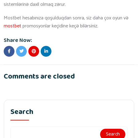
sistemlərinə daxil olmaq zərur.
Mostbet hesabınıza qoşulduqdan sonra, siz daha çox oyun və
mostbet
promosyonlar keçidine keçə bilərsiniz.
Share Now:
Comments are closed
Search
Search