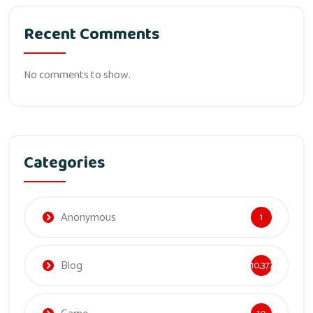
Recent Comments
No comments to show.
Categories
Anonymous
1
Blog
10,377