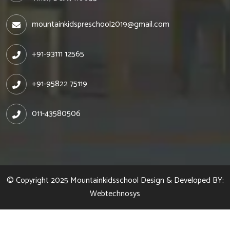
mountainkidspreschool2019@gmail.com
+91-93111 12565
+91-95822 75119
011-43580506
© Copyright 2025
Mountainkidsschool
Design & Developed BY:
Webtechnosys