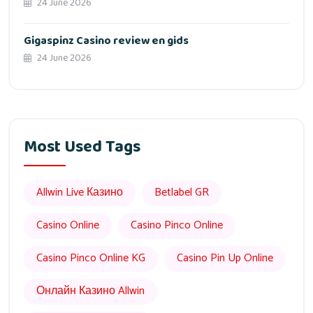
24 June 2026
Gigaspinz Casino review en gids
24 June 2026
Most Used Tags
Allwin Live Казино
Betlabel GR
Casino Online
Casino Pinco Online
Casino Pinco Online KG
Casino Pin Up Online
Онлайн Казино Allwin