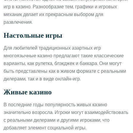
игр в казино. Разнообразие тем, графики и игровых
механик делает их прекрасным выбором для
развлечения.
Настольные игры
Для любителей традиционных азартных игр
многоязычные казино предлагают такие классические
варианты, как рулетка, блэкджек и баккара. Они могут
быть представлены как в живом формате с реальными
дилерами, так и в виде онлайн-игр.
Живые казино
В последние годы популярность живых казино
значительно возросла. Игроки могут взаимодействовать
с реальными дилерами и другими игроками, что
добавляет элемент социальной игры.