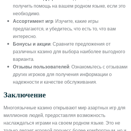
получить помощь на вашем родном языке, если это
необходимо.
Ассортимент игр
: Изучите, какие игры
предлагаются, и убедитесь, что есть то, что вам
интересно.
Бонусы и акции
: Сравните предложения от
различных казино для выбора наиболее выгодного
варианта.
Отзывы пользователей
: Ознакомьтесь с отзывами
других игроков для получения информации о
надежности и качестве обслуживания.
Заключение
Многоязычные казино открывают мир азартных игр для
миллионов людей, предоставляя возможность
наслаждаться играми на своем родном языке. Это не
только делает игровой процесс более комфортным, но и