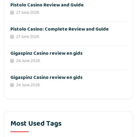
Pistolo Casino Review and Guide
27 June 2026
Pistolo Casino: Complete Review and Guide
27 June 2026
Gigaspinz Casino review en gids
24 June 2026
Gigaspinz Casino review en gids
24 June 2026
Most Used Tags