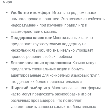
мира:
Удобство и комфорт
: Играть на родном языке
намного проще и понятнее. Это позволяет избежать
недоразумений при изучении правил игр и
взаимодействии с казино.
Поддержка клиентов
: Многоязычные казино
предлагают круглосуточную поддержку на
нескольких языках, что значительно упрощает
процесс решения любых проблем.
Локализованные предложения
: Казино могут
предлагать специальные акции и бонусы,
адаптированные для конкретных языковых групп,
что делает их более привлекательными.
Широкий выбор игр
: Многоязычные платформы
часто могут предложить разнообразие игр от
различных провайдеров, что позволяет
удовлетворить запросы самых требовательных