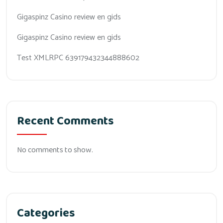
Gigaspinz Casino review en gids
Gigaspinz Casino review en gids
Test XMLRPC 639179432344888602
Recent Comments
No comments to show.
Categories