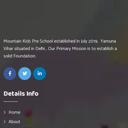
Mountain Kids Pre School established in July 2019, Yamuna
Vihar situated in Delhi , Our Primary Mission is to establish a
solid Foundation.
Details Info
Home
About