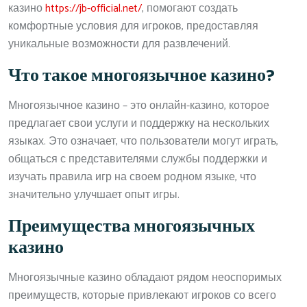
казино
https://jb-official.net/
, помогают создать
комфортные условия для игроков, предоставляя
уникальные возможности для развлечений.
Что такое многоязычное казино?
Многоязычное казино – это онлайн-казино, которое
предлагает свои услуги и поддержку на нескольких
языках. Это означает, что пользователи могут играть,
общаться с представителями службы поддержки и
изучать правила игр на своем родном языке, что
значительно улучшает опыт игры.
Преимущества многоязычных
казино
Многоязычные казино обладают рядом неоспоримых
преимуществ, которые привлекают игроков со всего