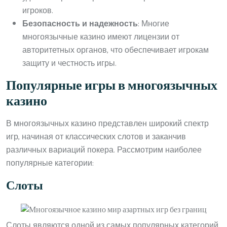
игроков.
Безопасность и надежность
: Многие
многоязычные казино имеют лицензии от
авторитетных органов, что обеспечивает игрокам
защиту и честность игры.
Популярные игры в многоязычных
казино
В многоязычных казино представлен широкий спектр
игр, начиная от классических слотов и заканчив
различных вариаций покера. Рассмотрим наиболее
популярные категории:
Слоты
Слоты являются одной из самых популярных категорий