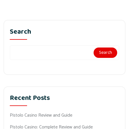
Search
Search
Recent Posts
Pistolo Casino Review and Guide
Pistolo Casino: Complete Review and Guide