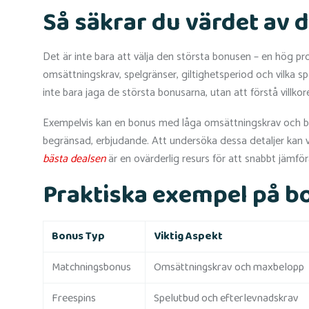
Så säkrar du värdet av 
Det är inte bara att välja den största bonusen – en hög pr
omsättningskrav, spelgränser, giltighetsperiod och vilka s
inte bara jaga de största bonusarna, utan att förstå villkor
Exempelvis kan en bonus med låga omsättningskrav och bre
begränsad, erbjudande. Att undersöka dessa detaljer kan
bästa dealsen
är en ovärderlig resurs för att snabbt jämfö
Praktiska exempel på b
Bonus Typ
Viktig Aspekt
Matchningsbonus
Omsättningskrav och maxbelopp
Freespins
Spelutbud och efterlevnadskrav