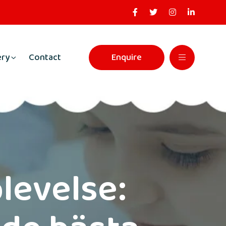
ery
Contact
Enquire
levelse: