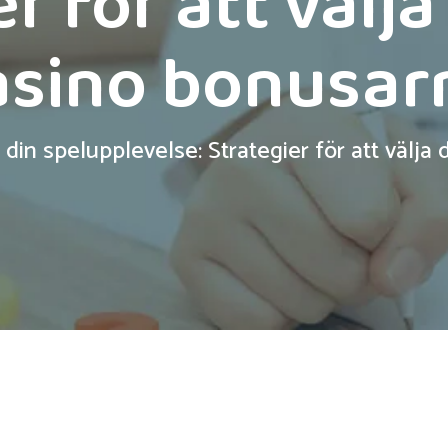
r för att välj
asino bonusar
din spelupplevelse: Strategier för att välja