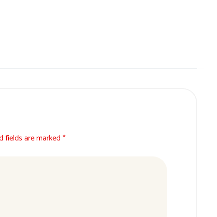
d fields are marked *