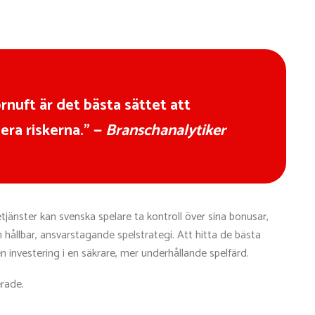
nuft är det bästa sättet att
ra riskerna.” —
Branschanalytiker
änster kan svenska spelare ta kontroll över sina bonusar,
ållbar, ansvarstagande spelstrategi. Att hitta de bästa
n investering i en säkrare, mer underhållande spelfärd.
rade.