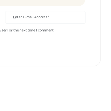
wser for the next time I comment.