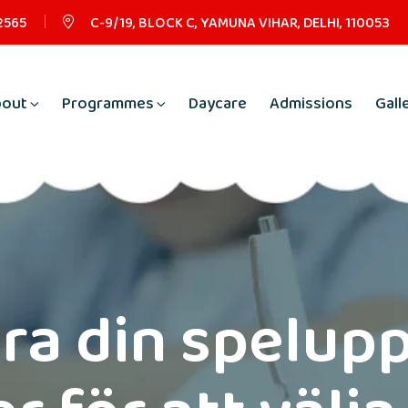
2565
C-9/19, BLOCK C, YAMUNA VIHAR, DELHI, 110053
bout
Programmes
Daycare
Admissions
Gall
a din spelupp