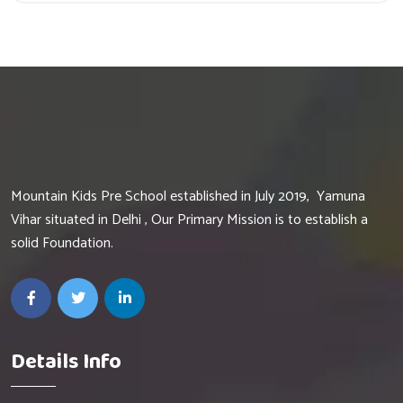
Get 20% Off
Hurry Up
Mountain Kids Pre School established in July 2019, Yamuna
Vihar situated in Delhi , Our Primary Mission is to establish a
solid Foundation.
Details Info