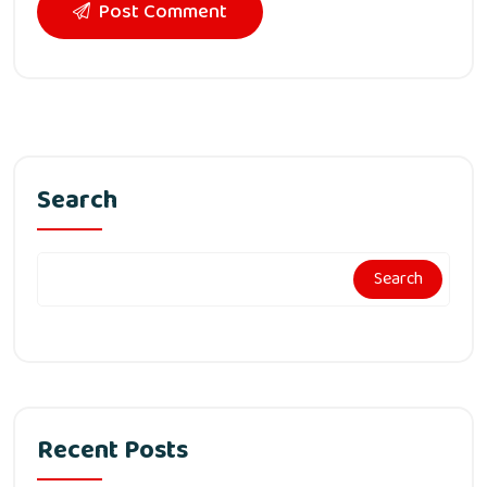
Post Comment
Search
Search
Recent Posts