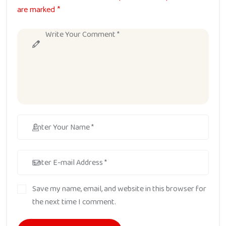
are marked *
Save my name, email, and website in this browser for
the next time I comment.