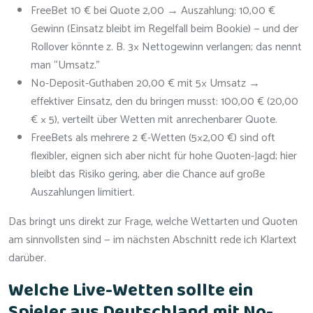
FreeBet 10 € bei Quote 2,00 → Auszahlung: 10,00 €
Gewinn (Einsatz bleibt im Regelfall beim Bookie) — und der
Rollover könnte z. B. 3× Nettogewinn verlangen; das nennt
man “Umsatz.”
No-Deposit-Guthaben 20,00 € mit 5× Umsatz →
effektiver Einsatz, den du bringen musst: 100,00 € (20,00
€ × 5), verteilt über Wetten mit anrechenbarer Quote.
FreeBets als mehrere 2 €-Wetten (5×2,00 €) sind oft
flexibler, eignen sich aber nicht für hohe Quoten-Jagd; hier
bleibt das Risiko gering, aber die Chance auf große
Auszahlungen limitiert.
Das bringt uns direkt zur Frage, welche Wettarten und Quoten
am sinnvollsten sind — im nächsten Abschnitt rede ich Klartext
darüber.
Welche Live-Wetten sollte ein
Spieler aus Deutschland mit No-