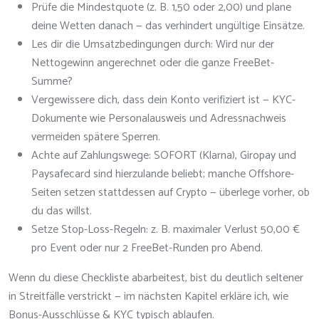
Prüfe die Mindestquote (z. B. 1,50 oder 2,00) und plane
deine Wetten danach — das verhindert ungültige Einsätze.
Les dir die Umsatzbedingungen durch: Wird nur der
Nettogewinn angerechnet oder die ganze FreeBet-
Summe?
Vergewissere dich, dass dein Konto verifiziert ist — KYC-
Dokumente wie Personalausweis und Adressnachweis
vermeiden spätere Sperren.
Achte auf Zahlungswege: SOFORT (Klarna), Giropay und
Paysafecard sind hierzulande beliebt; manche Offshore-
Seiten setzen stattdessen auf Crypto — überlege vorher, ob
du das willst.
Setze Stop-Loss-Regeln: z. B. maximaler Verlust 50,00 €
pro Event oder nur 2 FreeBet-Runden pro Abend.
Wenn du diese Checkliste abarbeitest, bist du deutlich seltener
in Streitfälle verstrickt — im nächsten Kapitel erkläre ich, wie
Bonus-Ausschlüsse & KYC typisch ablaufen.