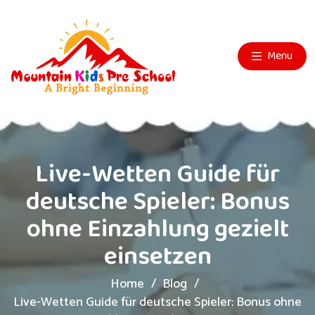
Menu
Live-Wetten Guide für
deutsche Spieler: Bonus
ohne Einzahlung gezielt
einsetzen
Home
Blog
Live-Wetten Guide für deutsche Spieler: Bonus ohne