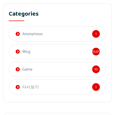
Categories
Anonymous
1
Blog
10,377
Game
10
다시보기
1