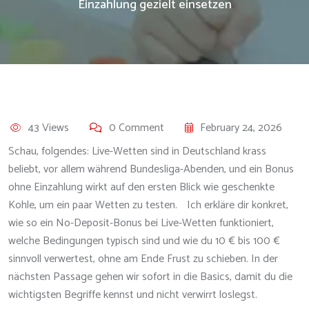
Einzahlung gezielt einsetzen
43 Views
0 Comment
February 24, 2026
Schau, folgendes: Live-Wetten sind in Deutschland krass
beliebt, vor allem während Bundesliga-Abenden, und ein Bonus
ohne Einzahlung wirkt auf den ersten Blick wie geschenkte
Kohle, um ein paar Wetten zu testen. Ich erkläre dir konkret,
wie so ein No-Deposit-Bonus bei Live-Wetten funktioniert,
welche Bedingungen typisch sind und wie du 10 € bis 100 €
sinnvoll verwertest, ohne am Ende Frust zu schieben. In der
nächsten Passage gehen wir sofort in die Basics, damit du die
wichtigsten Begriffe kennst und nicht verwirrt loslegst.