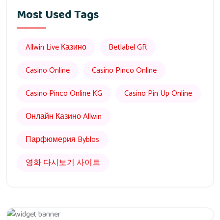
Most Used Tags
Allwin Live Казино
Betlabel GR
Casino Online
Casino Pinco Online
Casino Pinco Online KG
Casino Pin Up Online
Онлайн Казино Allwin
Парфюмерия Byblos
영화 다시보기 사이트