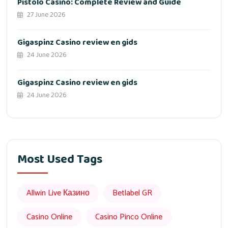
Pistolo Casino: Complete Review and Guide
27 June 2026
Gigaspinz Casino review en gids
24 June 2026
Gigaspinz Casino review en gids
24 June 2026
Most Used Tags
Allwin Live Казино
Betlabel GR
Casino Online
Casino Pinco Online