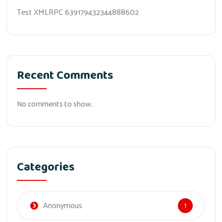
Test XMLRPC 639179432344888602
Recent Comments
No comments to show.
Categories
Anonymous
1