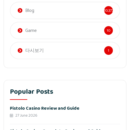
Blog
10,377
Game
10
다시보기
1
Popular Posts
Pistolo Casino Review and Guide
27 June 2026