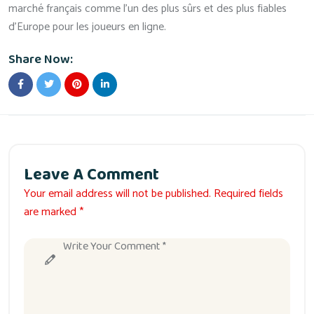
marché français comme l’un des plus sûrs et des plus fiables
d’Europe pour les joueurs en ligne.
Share Now:
Leave A Comment
Your email address will not be published. Required fields
are marked *