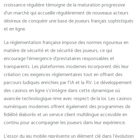
croissance régulière témoigne de la maturation progressive
d’un marché qui accueille régulièrement de nouveaux acteurs
désireux de conquérir une base de joueurs français sophistiqués
et en ligne.
La réglementation française impose des normes rigoureux en
matière de sécurité et de sécurité des joueurs, ce qui
encourage l’émergence d’prestataires responsables et
transparents. Les plateformes modernes incorporent dès leur
création ces exigences réglementaires tout en offrant des
parcours ludiques enrichies par l’IA et la RV. Le développement
des casinos en ligne s’s’intègre dans cette dynamique où
avancée technologique rime avec respect de la loi. Les casinos
numériques modernes offrent également des programmes de
fidélité élaborés et un service client multilingue accessible en
continu pour accompagner les joueurs dans leur expérience.
L’essor du jeu mobile représente un élément clé dans l’évolution