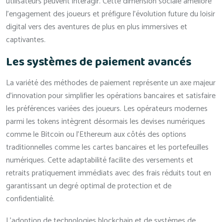
utilisateurs peuvent interagir. Cette dimension sociale améliore
l’engagement des joueurs et préfigure l’évolution future du loisir
digital vers des aventures de plus en plus immersives et
captivantes.
Les systèmes de paiement avancés
La variété des méthodes de paiement représente un axe majeur
d’innovation pour simplifier les opérations bancaires et satisfaire
les préférences variées des joueurs. Les opérateurs modernes
parmi les tokens intègrent désormais les devises numériques
comme le Bitcoin ou l’Ethereum aux côtés des options
traditionnelles comme les cartes bancaires et les portefeuilles
numériques. Cette adaptabilité facilite des versements et
retraits pratiquement immédiats avec des frais réduits tout en
garantissant un degré optimal de protection et de
confidentialité.
L’adoption de technologies blockchain et de systèmes de