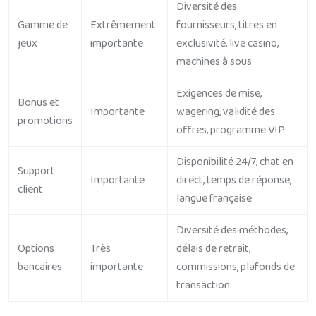
Diversité des
Gamme de
Extrêmement
fournisseurs, titres en
jeux
importante
exclusivité, live casino,
machines à sous
Exigences de mise,
Bonus et
Importante
wagering, validité des
promotions
offres, programme VIP
Disponibilité 24/7, chat en
Support
Importante
direct, temps de réponse,
client
langue française
Diversité des méthodes,
Options
Très
délais de retrait,
bancaires
importante
commissions, plafonds de
transaction