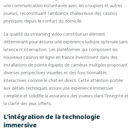
une communication instantanée avec les croupiers et autres
joueurs, reconstituant l’ambiance chaleureuse des casinos
physiques depuis le confort du domicile.
La qualité du streaming vidéo constitue un élément
déterminant pour assurer une expérience ludique optimale sans
latence ni interruption. Les plateformes qui composent les
nouveaux casinos en ligne en france investissent dans des
installations de pointe équipés de caméras multiples proposant
diverses perspectives visuelles et des fonctionnalités
interactives comme le chat en direct. Cette attention portée
aux détails techniques assure une expérience immersive
complète et solidifie la assurance des joueurs dans l’intégrité et
la clarté des jeux offerts.
L’intégration de la technologie
immersive