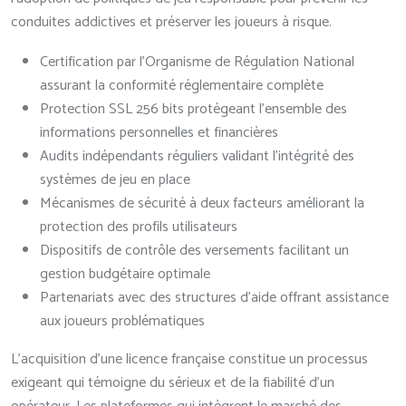
conduites addictives et préserver les joueurs à risque.
Certification par l’Organisme de Régulation National
assurant la conformité réglementaire complète
Protection SSL 256 bits protégeant l’ensemble des
informations personnelles et financières
Audits indépendants réguliers validant l’intégrité des
systèmes de jeu en place
Mécanismes de sécurité à deux facteurs améliorant la
protection des profils utilisateurs
Dispositifs de contrôle des versements facilitant un
gestion budgétaire optimale
Partenariats avec des structures d’aide offrant assistance
aux joueurs problématiques
L’acquisition d’une licence française constitue un processus
exigeant qui témoigne du sérieux et de la fiabilité d’un