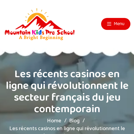
Menu
Les récents casinos en
ligne qui révolutionnent le
secteur français du jeu
contemporain
Home
Blog
Les récents casinos en ligne qui révolutionnent le