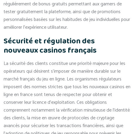
régulièrement de bonus gratuits permettant aux gamers de
tester gratuitement la plateforme, ainsi que de promotions
personnalisées basées sur les habitudes de jeu individuelles pour
améliorer l’expérience utilisateur.
Sécurité et régulation des
nouveaux casinos français
La sécurité des clients constitue une priorité majeure pour les
opérateurs qui désirent s’imposer de manière durable sur le
marché français du jeu en ligne. Les organismes régulateurs
imposent des normes strictes que tous les nouveaux casinos en
ligne en france sont tenus de respecter pour obtenir et
conserver leur licence d’exploitation. Ces obligations
comprennent notamment la vérification minutieuse de l’identité
des clients, la mise en œuvre de protocoles de cryptage
avancés pour sécuriser les transactions financières, ainsi que
l’adoption de politiques de jeu responsable pour prévenir les