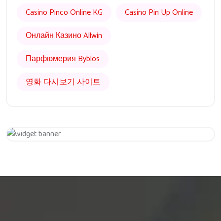
Casino Pinco Online KG
Casino Pin Up Online
Онлайн Казино Allwin
Парфюмерия Byblos
영화 다시보기 사이트
Get 20% Off
Hurry Up