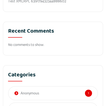
Test XMLRPC 639179432344888602
Recent Comments
No comments to show.
Categories
Anonymous
1