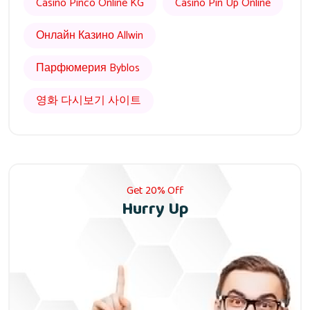
Casino Pinco Online KG
Casino Pin Up Online
Онлайн Казино Allwin
Парфюмерия Byblos
영화 다시보기 사이트
Get 20% Off
Hurry Up