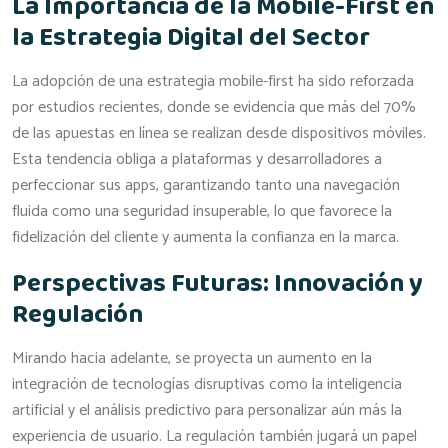
La Importancia de la Mobile-First en
la Estrategia Digital del Sector
La adopción de una estrategia mobile-first ha sido reforzada
por estudios recientes, donde se evidencia que más del 70%
de las apuestas en línea se realizan desde dispositivos móviles.
Esta tendencia obliga a plataformas y desarrolladores a
perfeccionar sus apps, garantizando tanto una navegación
fluida como una seguridad insuperable, lo que favorece la
fidelización del cliente y aumenta la confianza en la marca.
Perspectivas Futuras: Innovación y
Regulación
Mirando hacia adelante, se proyecta un aumento en la
integración de tecnologías disruptivas como la inteligencia
artificial y el análisis predictivo para personalizar aún más la
experiencia de usuario. La regulación también jugará un papel