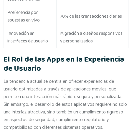
Preferencia por
70% de las transacciones diarias
apuestas en vivo
Innovación en
Migración a diseños responsivos
interfaces de usuario
y personalizados
El Rol de las Apps en la Experiencia
de Usuario
La tendencia actual se centra en ofrecer experiencias de
usuario optimizadas a través de aplicaciones móviles, que
permiten una interacción más rápida, segura y personalizada.
Sin embargo, el desarrollo de estos aplicativos requiere no solo
una interfaz atractiva, sino también un cumplimiento riguroso
en aspectos de seguridad, cumplimiento regulatorio y
compatibilidad con diferentes sistemas operativos.