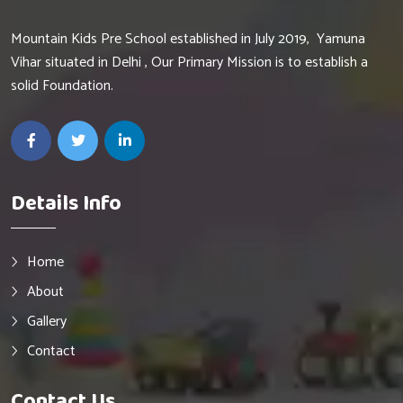
Mountain Kids Pre School established in July 2019, Yamuna
Vihar situated in Delhi , Our Primary Mission is to establish a
solid Foundation.
Details Info
Home
About
Gallery
Contact
Contact Us