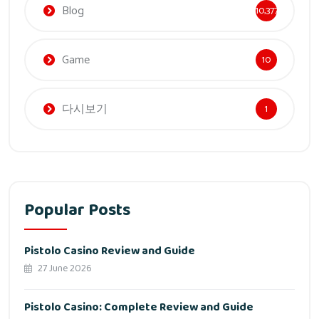
Blog
10,377
Game
10
다시보기
1
Popular Posts
Pistolo Casino Review and Guide
27 June 2026
Pistolo Casino: Complete Review and Guide