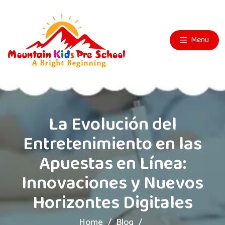
Menu
La Evolución del
Entretenimiento en las
Apuestas en Línea:
Innovaciones y Nuevos
Horizontes Digitales
Home
Blog