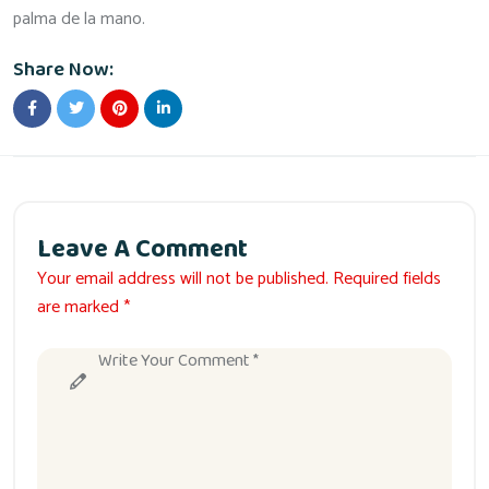
palma de la mano.
Share Now:
Leave A Comment
Your email address will not be published. Required fields
are marked *