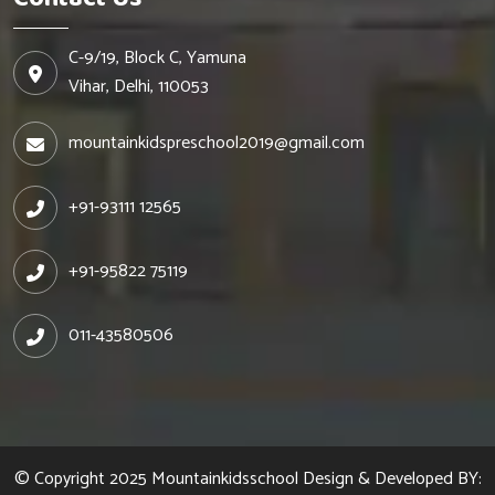
C-9/19, Block C, Yamuna
Vihar, Delhi, 110053
mountainkidspreschool2019@gmail.com
+91-93111 12565
+91-95822 75119
011-43580506
© Copyright 2025
Mountainkidsschool
Design & Developed BY: