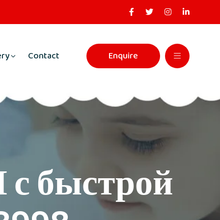
ery
Contact
Enquire
 с быстрой