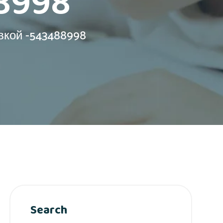
8998
кой -543488998
Search