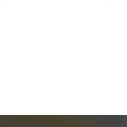
Get 20% Off
Hurry Up