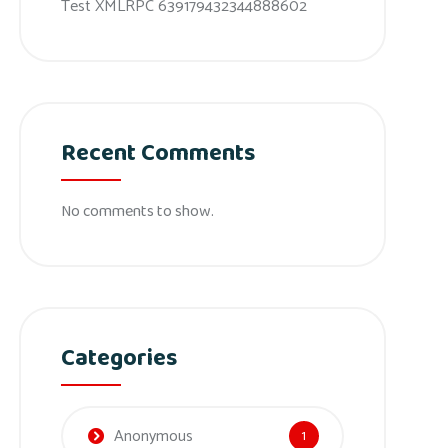
Test XMLRPC 639179432344888602
Recent Comments
No comments to show.
Categories
Anonymous
1