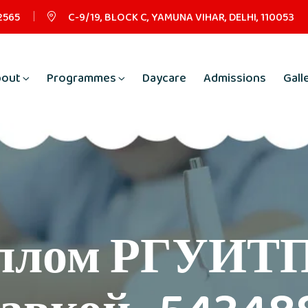
2565
C-9/19, BLOCK C, YAMUNA VIHAR, DELHI, 110053
bout
Programmes
Daycare
Admissions
Gall
плом РГУИТП