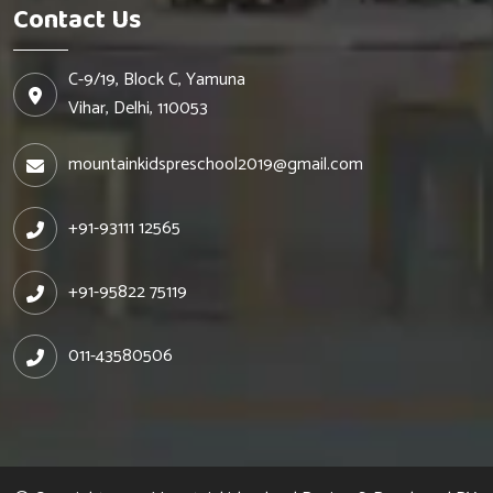
Contact Us
C-9/19, Block C, Yamuna
Vihar, Delhi, 110053
mountainkidspreschool2019@gmail.com
+91-93111 12565
+91-95822 75119
011-43580506