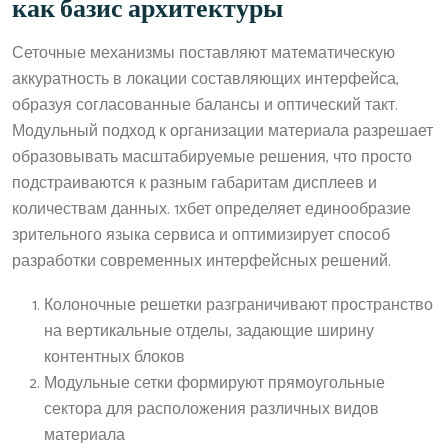
как базис архитектуры
Сеточные механизмы поставляют математическую
аккуратность в локации составляющих интерфейса,
образуя согласованные балансы и оптический такт.
Модульный подход к организации материала разрешает
образовывать масштабируемые решения, что просто
подстраиваются к разным габаритам дисплеев и
количествам данных. 1хбет определяет единообразие
зрительного языка сервиса и оптимизирует способ
разработки современных интерфейсных решений.
Колоночные решетки разграничивают пространство
на вертикальные отделы, задающие ширину
контентных блоков
Модульные сетки формируют прямоугольные
сектора для расположения различных видов
материала