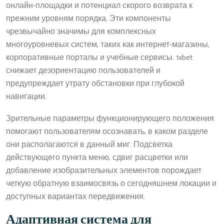
онлайн-площадки и потенциал скорого возврата к
прежним уровням порядка. Эти компоненты
чрезвычайно значимы для комплексных
многоуровневых систем, таких как интернет-магазины,
корпоративные порталы и учебные сервисы. 1xbet
снижает дезориентацию пользователей и
предупреждает утрату обстановки при глубокой
навигации.
Зрительные параметры функционирующего положения
помогают пользователям осознавать, в каком разделе
они располагаются в данный миг. Подсветка
действующего пункта меню, сдвиг расцветки или
добавление изобразительных элементов порождает
четкую обратную взаимосвязь о сегодняшнем локации и
доступных вариантах передвижения.
Адаптивная система для