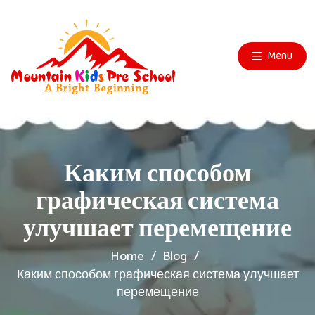
Menu
Каким способом
графическая система
улучшает перемещение
Home
Blog
Каким способом графическая система улучшает
перемещение