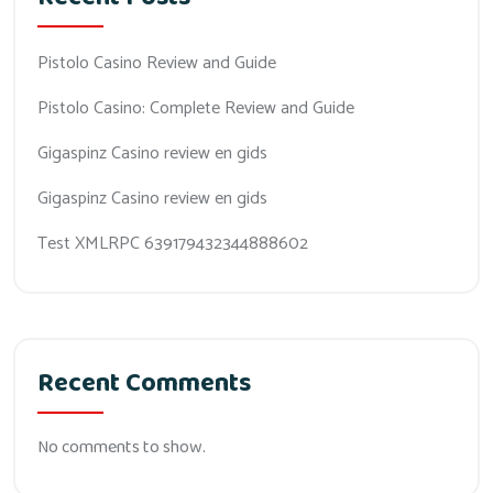
Pistolo Casino Review and Guide
Pistolo Casino: Complete Review and Guide
Gigaspinz Casino review en gids
Gigaspinz Casino review en gids
Test XMLRPC 639179432344888602
Recent Comments
No comments to show.