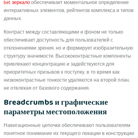
bet зеркало
обеспечивает моментальное определение
интерактивных элементов, рейтингов комплекса и типов
данных.
Контраст между составляющими и фоном не только
обеспечивает доступность для пользователей с
отклонениями зрения, но и формирует изобразительную
структуру значимости. Высококонтрастные компоненты
привлекают концентрацию и задействуются для
приоритетных призывов к поступку, в то время как
низкоконтрастные тонкости удаляются на второй план,
не отвлекая от базового содержания.
Breadcrumbs и графические
параметры местоположения
Навигационные цепочки обеспечивают пользователям
понятное понимание их текущего локации в конструкции