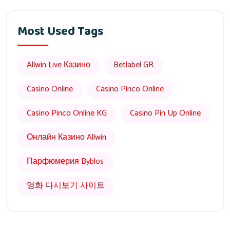
Most Used Tags
Allwin Live Казино
Betlabel GR
Casino Online
Casino Pinco Online
Casino Pinco Online KG
Casino Pin Up Online
Онлайн Казино Allwin
Парфюмерия Byblos
영화 다시보기 사이트