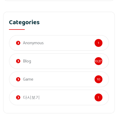
Categories
Anonymous
1
Blog
10,377
Game
10
다시보기
1