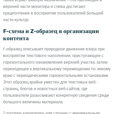
также играет важную назначение — составляющие в
верхней части монитора и слева достигают
предпочтение в восприятии пользователей большей
части культур.
F-схема и Z-образец в организации
контента
F-образец описывает природное движение взора при
восприятии текстового наполнения, приступающее с
горизонтального ознакомления верхней участка, затем
переходящее к вертикальному перемещению по левому
краю с периодическими горизонтальными остановками.
Этот образец крайне уместен для текстовых веб-
страниц, блогов и новостных веб-сайтов, где
пользователи разыскивают конкретную сведения среди
большого величины материала.
Z-паттерн характерен для страниц с минимальным