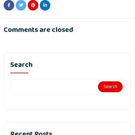
Comments are closed
Search
Search
Recent Posts