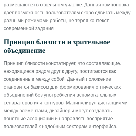
размещаются в отдельном участке. Данная компоновка
дает возможность пользователям скоро сдвигать между
разными режимами работы, не теряя контекст
современной задания.
Принцип близости и зрительное
объединение
Принцип близости констатирует, что составляющие,
находящиеся рядом друг к другу, постигаются как
соединенные между собой. Данный положение
становится базисом для формирования оптических
объединений без употребления вспомогательных
сепараторов или контуров. Манипулируя дистанциями
между элементами, дизайнеры могут создавать
понятные ассоциации и направлять восприятие
пользователей к надобным секторам интерфейса.