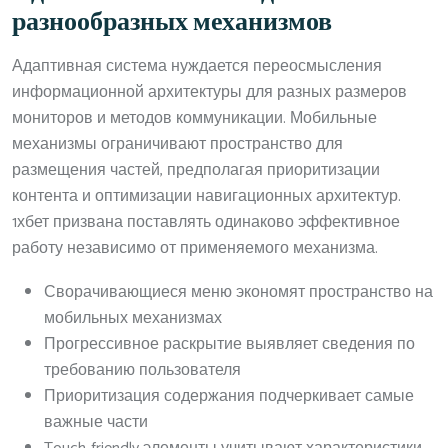
разнообразных механизмов
Адаптивная система нуждается переосмысления
информационной архитектуры для разных размеров
мониторов и методов коммуникации. Мобильные
механизмы ограничивают пространство для
размещения частей, предполагая приоритизации
контента и оптимизации навигационных архитектур.
1хбет призвана поставлять одинаково эффективное
работу независимо от применяемого механизма.
Сворачивающиеся меню экономят пространство на
мобильных механизмах
Прогрессивное раскрытие выявляет сведения по
требованию пользователя
Приоритизация содержания подчеркивает самые
важные части