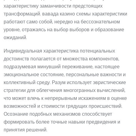
характеристику заманчивости предстоящих
трансформаций. вавада казино схемы характеристики
работают само собой, нередко на бессознательном
уровне, отражаясь на выбор выборов и образование
ожиданий.
Индивидуальная характеристика потенциальных
достоинств полагается от множества компонентов,
подразумевая минувший переживание, настоящее
эмоциональное состояние, персональные важности и
коллективный среду. Разум использует эвристические
стратегии для облегчения многогранных вычислений,
что может влечь к непрерывным искажениям в оценке
возможностей и стоимости грядущих происшествий.
Осознание подобных механизмов способствует
формировать более точные навыки предвидения и
принятия решений.