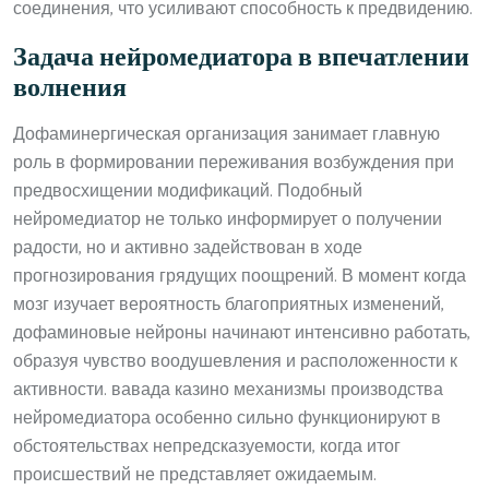
соединения, что усиливают способность к предвидению.
Задача нейромедиатора в впечатлении
волнения
Дофаминергическая организация занимает главную
роль в формировании переживания возбуждения при
предвосхищении модификаций. Подобный
нейромедиатор не только информирует о получении
радости, но и активно задействован в ходе
прогнозирования грядущих поощрений. В момент когда
мозг изучает вероятность благоприятных изменений,
дофаминовые нейроны начинают интенсивно работать,
образуя чувство воодушевления и расположенности к
активности. вавада казино механизмы производства
нейромедиатора особенно сильно функционируют в
обстоятельствах непредсказуемости, когда итог
происшествий не представляет ожидаемым.