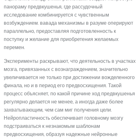
панораму предвкушенья, где рассудочный
исследование комбинируется с чувственным
возбуждением. вавада механизмы в разуме оперируют
параллельно, предоставляя подготовленность к
поступку и желание для приобретения желаемых
перемен.
Эксперименты раскрывают, что деятельность в участках
мозга, привязанных с вознаграждением, значительно
увеличивается не только при достижении вожделенного
финала, но и в период его предвосхищения. Такой
процесс объясняет, по какой причине ход предвкушенья
регулярно делается не менее, а иногда даже более
захватывающим, чем сам миг получения цели.
Нейропластичность обеспечивает головному мозгу
подстраиваться к незнакомым шаблонам
предвосхищения, образуя надежные нейронные