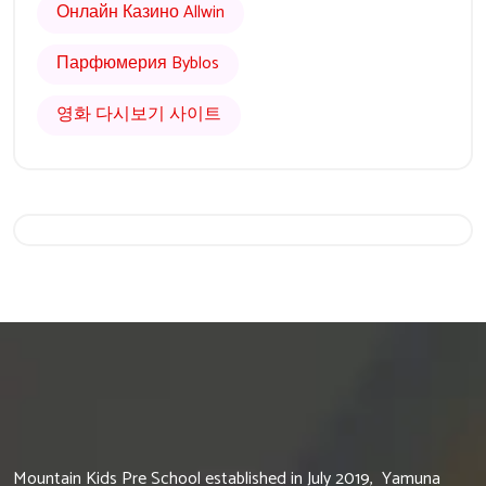
Онлайн Казино Allwin
Парфюмерия Byblos
영화 다시보기 사이트
Get 20% Off
Hurry Up
Mountain Kids Pre School established in July 2019, Yamuna