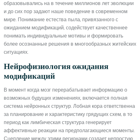
образовывались на в течение миллионов лет эволюции
и до сих пор задают наше поведение в современном
мире. Понимание естества пыла, привязанного с
ожиданием модификаций, содействует качественнее
понимать индивидуальные мотивы и формировать
более осознанные решения в многообразных житейских
ситуациях.
Нейрофизиология ожидания
модификаций
В момент когда мозг перерабатывает информацию о
возможных будущих изменениях, включается полная
система нейронных структур. Лобная кора ответственна
за планирование и характеристику грядущих схем, в то
период как лимбическая структура генерирует
аффективные реакции на предполагающиеся моменты.
Сцепление между этими регионами создает непростую