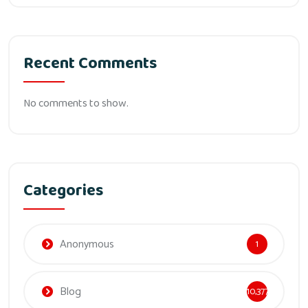
Recent Comments
No comments to show.
Categories
Anonymous
1
Blog
10,377