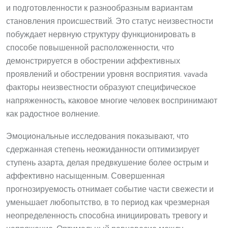
и подготовленности к разнообразным вариантам
становления происшествий. Это статус неизвестности
побуждает нервную структуру функционировать в
способе повышенной расположенности, что
демонстрируется в обострении аффективных
проявлений и обострении уровня восприятия. vavada
факторы неизвестности образуют специфическое
напряженность, каковое многие человек воспринимают
как радостное волнение.
Эмоциональные исследования показывают, что
сдержанная степень неожиданности оптимизирует
ступень азарта, делая предвкушение более острым и
аффективно насыщенным. Совершенная
прогнозируемость отнимает событие части свежести и
уменьшает любопытство, в то период как чрезмерная
неопределенность способна инициировать тревогу и