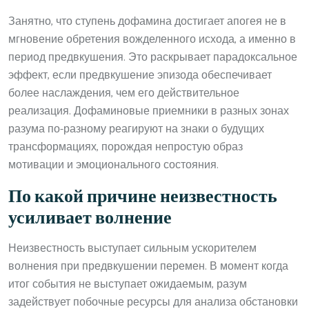
Занятно, что ступень дофамина достигает апогея не в
мгновение обретения вожделенного исхода, а именно в
период предвкушения. Это раскрывает парадоксальное
эффект, если предвкушение эпизода обеспечивает
более наслаждения, чем его действительное
реализация. Дофаминовые приемники в разных зонах
разума по-разному реагируют на знаки о будущих
трансформациях, порождая непростую образ
мотивации и эмоционального состояния.
По какой причине неизвестность
усиливает волнение
Неизвестность выступает сильным ускорителем
волнения при предвкушении перемен. В момент когда
итог события не выступает ожидаемым, разум
задействует побочные ресурсы для анализа обстановки