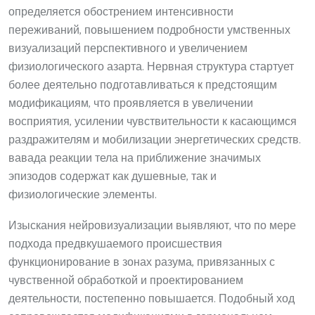
определяется обострением интенсивности
переживаний, повышением подробности умственных
визуализаций перспективного и увеличением
физиологического азарта. Нервная структура стартует
более деятельно подготавливаться к предстоящим
модификациям, что проявляется в увеличении
восприятия, усилении чувствительности к касающимся
раздражителям и мобилизации энергетических средств.
вавада реакции тела на приближение значимых
эпизодов содержат как душевные, так и
физиологические элементы.
Изыскания нейровизуализации выявляют, что по мере
подхода предвкушаемого происшествия
функционирование в зонах разума, привязанных с
чувственной обработкой и проектированием
деятельности, постепенно повышается. Подобный ход