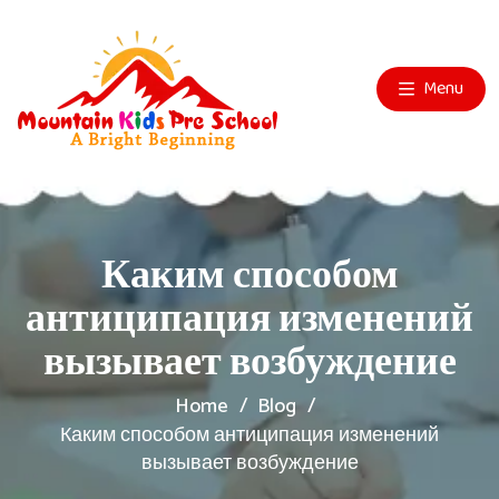
Menu
Каким способом
антиципация изменений
вызывает возбуждение
Home
Blog
Каким способом антиципация изменений
вызывает возбуждение