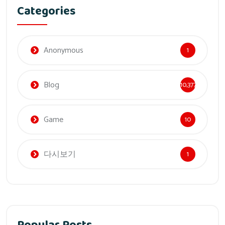
Categories
Anonymous
1
Blog
10,377
Game
10
다시보기
1