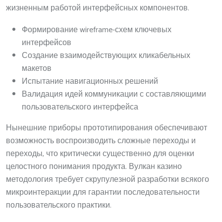
жизненным работой интерфейсных компонентов.
Формирование wireframe-схем ключевых
интерфейсов
Создание взаимодействующих кликабельных
макетов
Испытание навигационных решений
Валидация идей коммуникации с составляющими
пользовательского интерфейса
Нынешние приборы прототипирования обеспечивают
возможность воспроизводить сложные переходы и
переходы, что критически существенно для оценки
целостного понимания продукта. Вулкан казино
методология требует скрупулезной разработки всякого
микроинтеракции для гарантии последовательности
пользовательского практики.