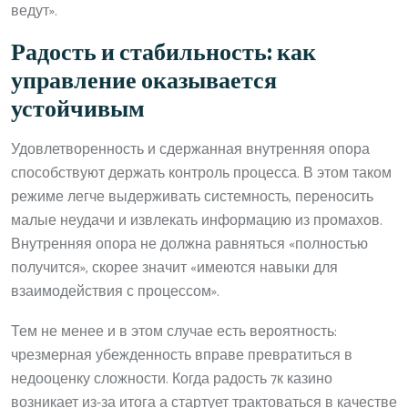
ведут».
Радость и стабильность: как
управление оказывается
устойчивым
Удовлетворенность и сдержанная внутренняя опора
способствуют держать контроль процесса. В этом таком
режиме легче выдерживать системность, переносить
малые неудачи и извлекать информацию из промахов.
Внутренняя опора не должна равняться «полностью
получится», скорее значит «имеются навыки для
взаимодействия с процессом».
Тем не менее и в этом случае есть вероятность:
чрезмерная убежденность вправе превратиться в
недооценку сложности. Когда радость 7к казино
возникает из-за итога а стартует трактоваться в качестве