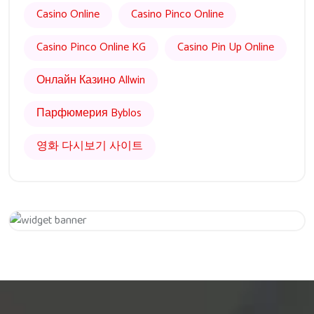
Casino Online
Casino Pinco Online
Casino Pinco Online KG
Casino Pin Up Online
Онлайн Казино Allwin
Парфюмерия Byblos
영화 다시보기 사이트
Get 20% Off
Hurry Up