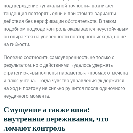
подтверждение «уникальной точности», возникает
тенденция повторять одни и при этом те варианты
действия без верификации обстоятельств. В таком
подобном подходе контроль оказывается неустойчивым:
он опирается на уверенности повторного исхода, но не
на гибкости.
Полезно соотносить самоуверенность не только с
результатом, но с действиями: «удалось удержать
стратегию», «выполнены параметры», «промах отмечена
и плюс учтена». Тогда чувство управления 7к держится
на ход и поэтому не сильно рушится после одиночного
неудачного момента.
Смущение а также вина:
внутренние переживания, что
ломают контроль