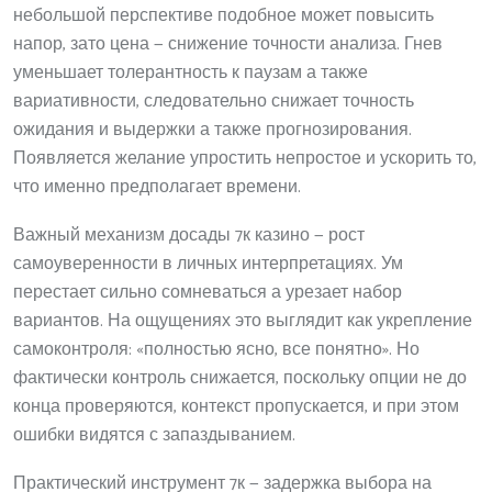
небольшой перспективе подобное может повысить
напор, зато цена — снижение точности анализа. Гнев
уменьшает толерантность к паузам а также
вариативности, следовательно снижает точность
ожидания и выдержки а также прогнозирования.
Появляется желание упростить непростое и ускорить то,
что именно предполагает времени.
Важный механизм досады 7к казино — рост
самоуверенности в личных интерпретациях. Ум
перестает сильно сомневаться а урезает набор
вариантов. На ощущениях это выглядит как укрепление
самоконтроля: «полностью ясно, все понятно». Но
фактически контроль снижается, поскольку опции не до
конца проверяются, контекст пропускается, и при этом
ошибки видятся с запаздыванием.
Практический инструмент 7к — задержка выбора на