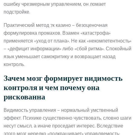
ошибку чрезмерным управлением, он ломает
подстройке.
Практический метод 7к казино — безоценочная
формулировка промахов. Взамен «катастрофа»
применяется «уход от плана». Не как «некомпетентность»
— «дефицит информации» либо «сбой ритма». Спокойный
язык уменьшает самокритику и возвращает назад
контроль.
Зачем мозг формирует видимость
контроля и чем почему она
рискованна
Видимость управления — нормальный умственный
эффект. Психике существенно чувствовать, словно шаги
несут смысл, а иначе проседает интерес. Вследствие
этого мозг нередко «подкрашивает» управляемость: