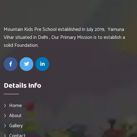
Mountain Kids Pre School established in July 2019, Yamuna
Vihar situated in Delhi , Our Primary Mission is to establish a
solid Foundation.
Details Info
Home
About
Gallery
Contact