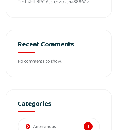
Test XMLRPC 639179432344888602
Recent Comments
No comments to show.
Categories
Anonymous
1