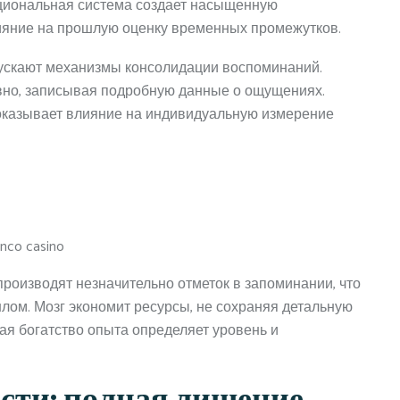
циональная система создает насыщенную
ияние на прошлую оценку временных промежутков.
пускают механизмы консолидации воспоминаний.
ивно, записывая подробную данные о ощущениях.
казывает влияние на индивидуальную измерение
co casino
оизводят незначительно отметок в запоминании, что
лом. Мозг экономит ресурсы, не сохраняя детальную
я богатство опыта определяет уровень и