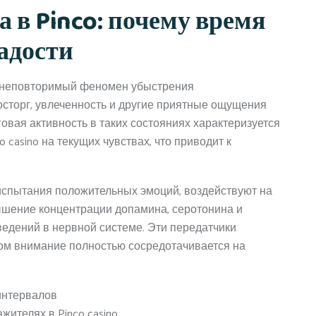
 в Pinco: почему время
адости
неповторимый феномен убыстрения
осторг, увлеченность и другие приятные ощущения
овая активность в таких состояниях характеризуется
casino на текущих чувствах, что приводит к
спытания положительных эмоций, воздействуют на
шение концентрации допамина, серотонина и
едений в нервной системе. Эти передатчики
ом внимание полностью сосредотачивается на
интервалов
ителях в Pinco casino