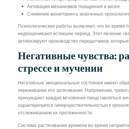
Активация механизмов поощрения в мозге
Снижение мониторинга экзогенных хронологич
Психологические работы выявляют, что во время 
недооценивают истекшее период. Этот явление свя
активизируют производство передатчиков, которы
Негативные чувства: р
стрессе и мучении
Негативные эмоциональные состояния имеют обра
переживание его затягивания. Напряжение, тревог
принуждают каждую мгновение представляться веч
характеризуется гиперчувствительностью к хроно
отслеживанием их протяженности.
Система растягивания времени во время неприя