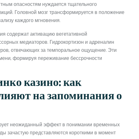
ятным опасностям нуждается тщательного
акций. Головной мозг трансформируется в положение
нализу каждого мгновения.
ия содержат активацию вегетативной
ссорных медиаторов. Гидрокортизон и адреналин
ров, отвечающих за темпоральное ощущение. Эти
мени, формируя переживание бессрочности
инко казино: как
лияют на запоминания о
ует неожиданный эффект в понимании временных
ды зачастую представляются короткими в момент