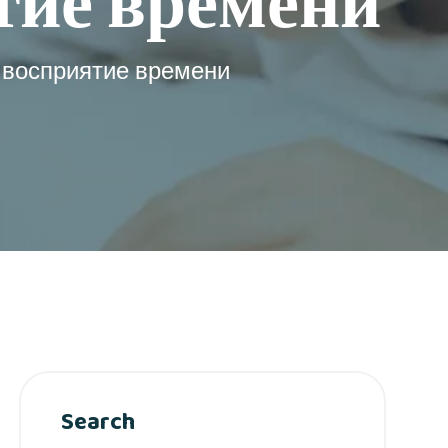
тие времени
 восприятие времени
Search