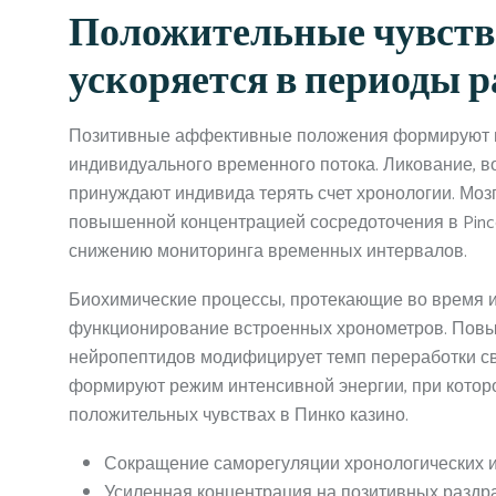
Положительные чувства
ускоряется в периоды р
Позитивные аффективные положения формируют 
индивидуального временного потока. Ликование, в
принуждают индивида терять счет хронологии. Мозг
повышенной концентрацией сосредоточения в Pinco 
снижению мониторинга временных интервалов.
Биохимические процессы, протекающие во время и
функционирование встроенных хронометров. Повы
нейропептидов модифицирует темп переработки св
формируют режим интенсивной энергии, при котор
положительных чувствах в Пинко казино.
Сокращение саморегуляции хронологических 
Усиленная концентрация на позитивных раздраж