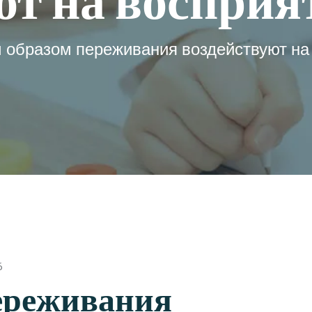
ют на восприя
 образом переживания воздействуют на
6
ереживания