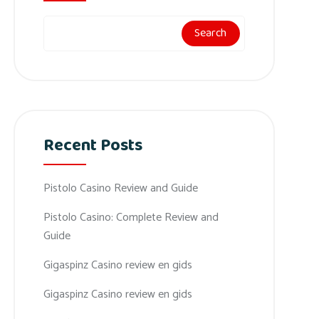
Search
Recent Posts
Pistolo Casino Review and Guide
Pistolo Casino: Complete Review and
Guide
Gigaspinz Casino review en gids
Gigaspinz Casino review en gids