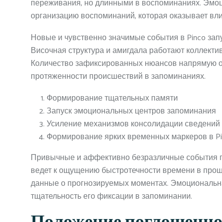
переживания, но длинными в воспоминаниях. Эмо
организацию воспоминаний, которая оказывает вл
Новые и чувственно значимые события в Pinco за
Височная структура и амигдала работают коллект
Количество зафиксированных нюансов напрямую о
протяженности происшествий в запоминаниях.
Формирование тщательных памяти
Запуск эмоциональных центров запоминания
Усиление механизмов консолидации сведений
Формирование ярких временных маркеров в Pin
Привычные и аффективно безразличные события пр
ведет к ощущению быстротечности времени в прош
данные о прогнозируемых моментах. Эмоциональна
тщательность его фиксации в запоминании.