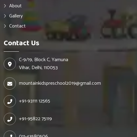
About
Gallery
Contact
Contact Us
C-9/19, Block C, Yamuna
Vihar, Delhi, 110053
mountainkidspreschool2019@gmail.com
+91-93111 12565
+91-95822 75119
011-43580506