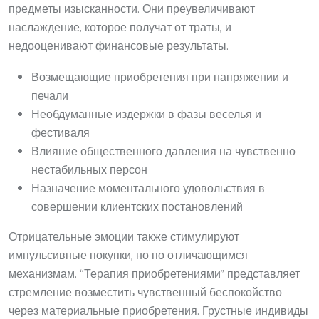
предметы изысканности. Они преувеличивают
наслаждение, которое получат от траты, и
недооценивают финансовые результаты.
Возмещающие приобретения при напряжении и
печали
Необдуманные издержки в фазы веселья и
фестиваля
Влияние общественного давления на чувственно
нестабильных персон
Назначение моментального удовольствия в
совершении клиентских постановлений
Отрицательные эмоции также стимулируют
импульсивные покупки, но по отличающимся
механизмам. “Терапия приобретениями” представляет
стремление возместить чувственный беспокойство
через материальные приобретения. Грустные индивиды