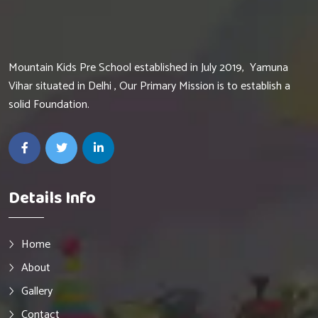
Mountain Kids Pre School established in July 2019, Yamuna
Vihar situated in Delhi , Our Primary Mission is to establish a
solid Foundation.
Details Info
Home
About
Gallery
Contact