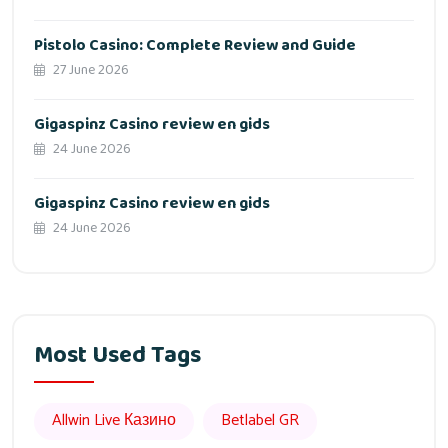
Pistolo Casino: Complete Review and Guide
27 June 2026
Gigaspinz Casino review en gids
24 June 2026
Gigaspinz Casino review en gids
24 June 2026
Most Used Tags
Allwin Live Казино
Betlabel GR