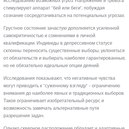
исследованию возможных угроз. Напряжение и тревога
стимулируют аппарат “бей или беги”, побуждая
сознание сосредотачиваться на потенциальных угрозах.
Грустное состояние зачастую дополняется усиленной
самокритичностью и сомнениями в личной
квалификации. Индивиды в депрессивном статусе
склонны переносить существенные выборы, уклоняться
от обязательств и выбирать наиболее гарантированные,
но не обязательно идеальные опции деяний.
Исследования показывают, что негативные чувства
могут приводить к “суженному взгляду” – ограничению
внимания до наиболее явных и традиционных выборов.
Такое ограничивает изобретательный ресурс и
возможность замечать альтернативные пути
разрешения задач.
Однако скверное расположение обладает и адаптивные