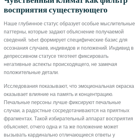
Чувственный климат как фильтр
восприятия существующего
Наше глубинное статус образует особые мыслительные
паттерны, которые задают объяснение получаемой
сведений. 1xbet формирует специфические базис для
осознания случаев, индивидов и положений. Индивид в
депрессивном статусе тяготеет фиксировать
негативные аспекты происходящего, не замечая
положительные детали.
Исследования показывают, что эмоциональная окраска
оказывает влияние на память и концентрацию.
Печальные персоны лучше фиксируют печальные
случаи, а радостные сосредотачиваются на приятных
фрагментах. Такой избирательный аппарат восприятия
объясняет, отчего одна и та же положение может
вызывать кардинально отличающиеся ответы у