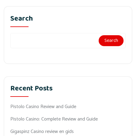
Search
Search
Recent Posts
Pistolo Casino Review and Guide
Pistolo Casino: Complete Review and Guide
Gigaspinz Casino review en gids