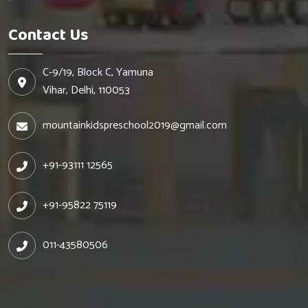
Contact Us
C-9/19, Block C, Yamuna
Vihar, Delhi, 110053
mountainkidspreschool2019@gmail.com
+91-93111 12565
+91-95822 75119
011-43580506