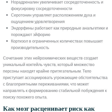
Норадреналин увеличивает сосредоточенность и
фокусировку сосредоточенности
Серотонин управляет расположением духа и
ощущением удовлетворения
Эндорфины работают как природные анальгетики и
порождают эйфорию
Кортизол в ограниченных количествах повышает
производительность
Сочетание этих нейрохимических веществ создает
уникальный коктейль чувств, который множество
персоны находят крайне притягательным. Тело
приступает ассоциировать угрожающие обстоятельства
с благоприятными переживаниями, что может
направлять к формированию стабильной побуждения к
поиску похожего опыта.
Как мозг расценивает риск как