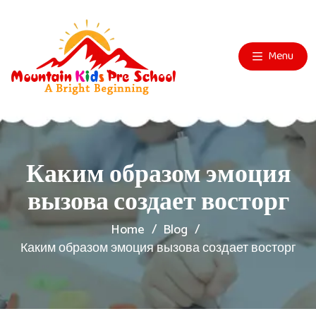
Menu
Каким образом эмоция
вызова создает восторг
Home
Blog
Каким образом эмоция вызова создает восторг