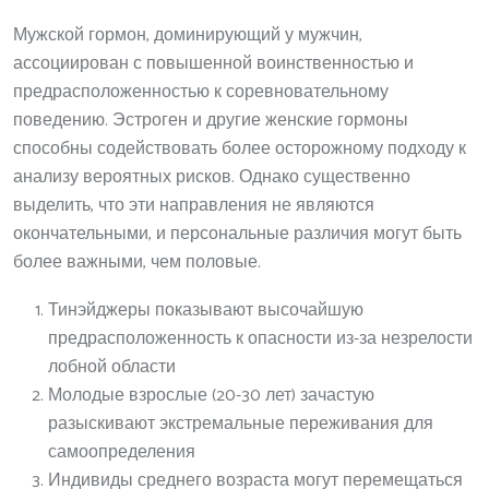
Мужской гормон, доминирующий у мужчин,
ассоциирован с повышенной воинственностью и
предрасположенностью к соревновательному
поведению. Эстроген и другие женские гормоны
способны содействовать более осторожному подходу к
анализу вероятных рисков. Однако существенно
выделить, что эти направления не являются
окончательными, и персональные различия могут быть
более важными, чем половые.
Тинэйджеры показывают высочайшую
предрасположенность к опасности из-за незрелости
лобной области
Молодые взрослые (20-30 лет) зачастую
разыскивают экстремальные переживания для
самоопределения
Индивиды среднего возраста могут перемещаться