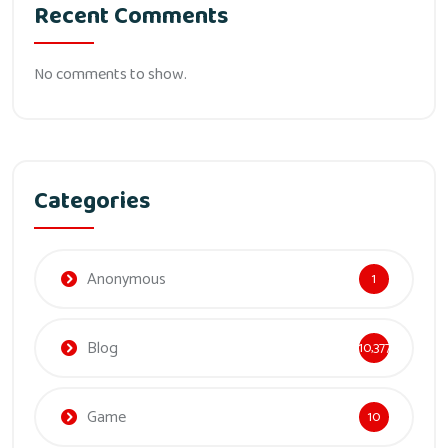
Recent Comments
No comments to show.
Categories
Anonymous
1
Blog
10,377
Game
10