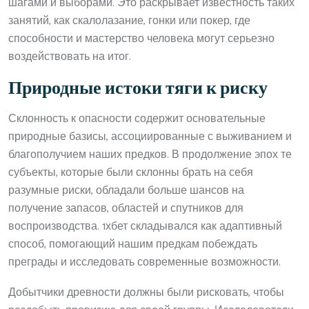
шагами и выборами. Это раскрывает известность таких
занятий, как скалолазание, гонки или покер, где
способности и мастерство человека могут серьезно
воздействовать на итог.
Природные истоки тяги к риску
Склонность к опасности содержит основательные
природные базисы, ассоциированные с выживанием и
благополучием наших предков. В продолжение эпох те
субъекты, которые были склонны брать на себя
разумные риски, обладали больше шансов на
получение запасов, областей и спутников для
воспроизводства. 1хбет складывался как адаптивный
способ, помогающий нашим предкам побеждать
преграды и исследовать современные возможности.
Добытчики древности должны были рисковать, чтобы