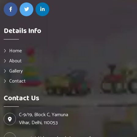
Details Info
Home
About
Gallery
Contact
Contact Us
C-9/19, Block C, Yamuna
Vihar, Delhi, 110053