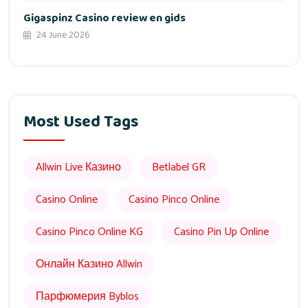
Gigaspinz Casino review en gids
24 June 2026
Most Used Tags
Allwin Live Казино
Betlabel GR
Casino Online
Casino Pinco Online
Casino Pinco Online KG
Casino Pin Up Online
Онлайн Казино Allwin
Парфюмерия Byblos