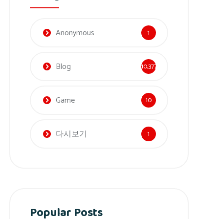
Anonymous
1
Blog
10,377
Game
10
다시보기
1
Popular Posts