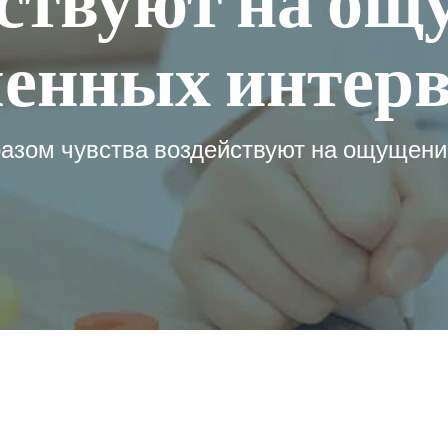
йствуют на ощ
енных интер
азом чувства воздействуют на ощущен