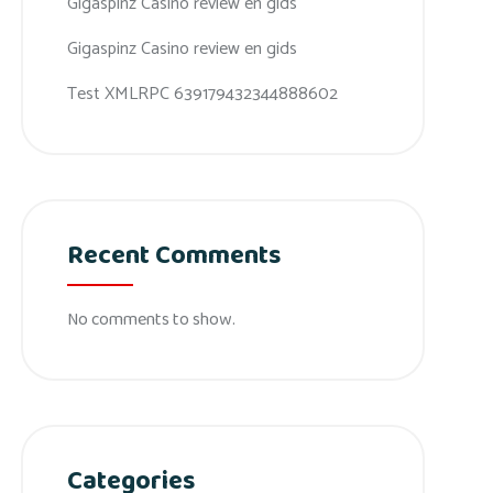
Gigaspinz Casino review en gids
Gigaspinz Casino review en gids
Test XMLRPC 639179432344888602
Recent Comments
No comments to show.
Categories