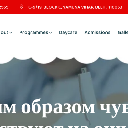
2565
C-9/19, BLOCK C, YAMUNA VIHAR, DELHI, 110053
bout
Programmes
Daycare
Admissions
Gall
м образом чу