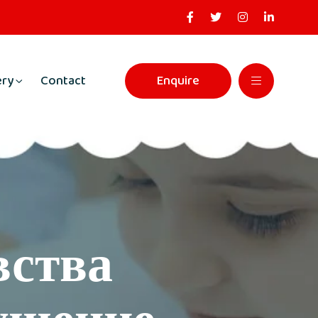
ery
Contact
Enquire
вства