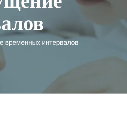
ущение
валов
ие временных интервалов