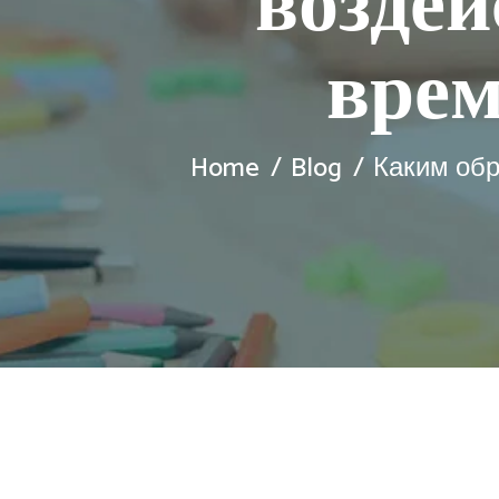
возде
врем
Home
Blog
Каким обр