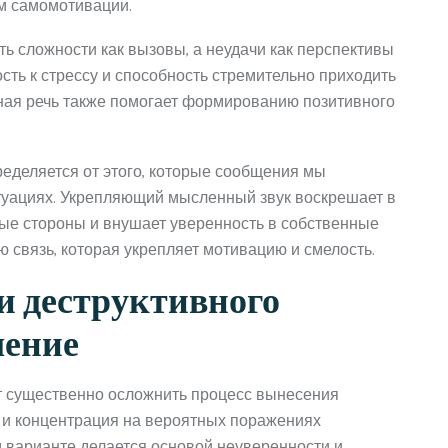
ем самомотивации.
ь сложности как вызовы, а неудачи как перспективы
сть к стрессу и способность стремительно приходить
ная речь также помогает формированию позитивного
ределяется от этого, которые сообщения мы
туациях. Укрепляющий мысленный звук воскрешает в
ые стороны и внушает уверенность в собственные
 связь, которая укрепляет мотивацию и смелость.
и деструктивного
ление
т существенно осложнить процесс вынесения
 и концентрация на вероятных поражениях
ом варианте делается основой неуверенности и