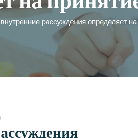
ет на приняти
 внутренние рассуждения определяет на
6
рассуждения