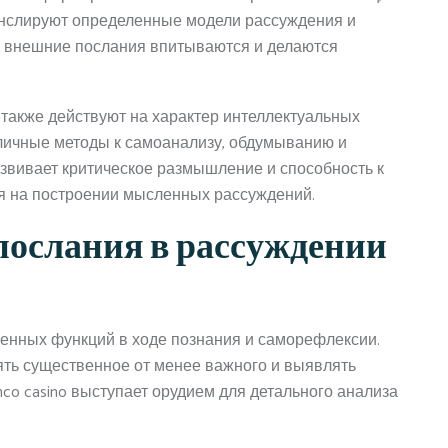
анслируют определенные модели рассуждения и
е внешние послания впитываются и делаются
также действуют на характер интеллектуальных
зличные методы к самоанализу, обдумыванию и
звивает критическое размышление и способность к
я на построении мысленных рассуждений.
послания в рассуждении
енных функций в ходе познания и саморефлексии.
ять существенное от менее важного и выявлять
o casino выступает орудием для детального анализа