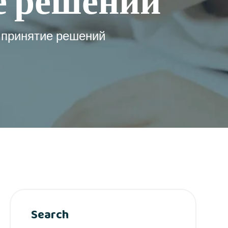
е решений
 принятие решений
Search