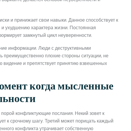
ски и принижает свои навыки. Данное способствует к
 и ухудшению характера жизни. Постоянная
ормирует замкнутый цикл неуверенности.
ение информации. Люди с деструктивными
ь преимущественно плохие стороны ситуации, не
ю видение и препятствует принятию взвешенных
момент когда мысленные
льности
 порой конфликтующие послания. Некий зовет к
ет к срочному шагу. Третий может порицать каждый
енного конфликта утрачивает собственную