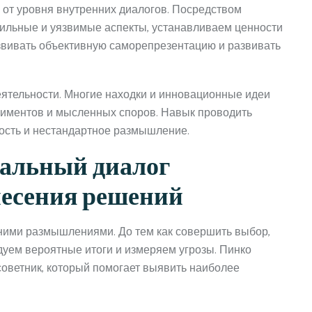
от уровня внутренних диалогов. Посредством
ильные и уязвимые аспекты, устанавливаем ценности
азвивать объективную саморепрезентацию и развивать
еятельности. Многие находки и инновационные идеи
ериментов и мысленных споров. Навык проводить
ность и нестандартное размышление.
тальный диалог
несения решений
ними размышлениями. До тем как совершить выбор,
уем вероятные итоги и измеряем угрозы. Пинко
советник, который помогает выявить наиболее