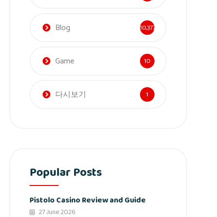
Blog
10,377
Game
10
다시보기
1
Popular Posts
Pistolo Casino Review and Guide
27 June 2026