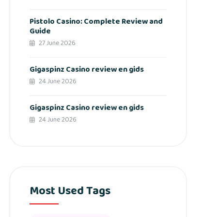
Pistolo Casino: Complete Review and
Guide
27 June 2026
Gigaspinz Casino review en gids
24 June 2026
Gigaspinz Casino review en gids
24 June 2026
Most Used Tags