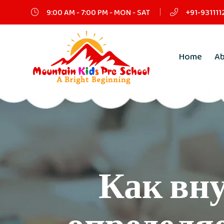
9:00 AM - 7:00 PM - MON - SAT
+91-931111
Home
A
Как вн