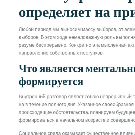
определяет на п
Любой период мы выносим массу выборов, от эле
выборов. В этом ходе немаловажную роль выполн
разуме беспрерывно. Конкретно эта мысленная акт
направление собственных поступков.
Что является ментальны
формируется
Внутренний разговор являет собою непрерывный т
на в течение полного дня. Указанное своеобразная
происходящие обстоятельства, планируем будущее
формироваться в начальном возрасте и совершенс
Социальное среда оказывает существенное влияни