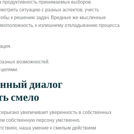
на продуктивность принимаемых выборов.
отреть ситуацию с разных аспектов, учесть
собы к решению задач. Вредные же мысленные
тивоположность, к излишнему откладыванию процесса
ация.
разных возможностей.
 целями.
нный диалог
ть смело
серьезно увеличивает уверенность в собственных
яем собственную персону умственно,
ятствиях, наша умение к смелым действиям